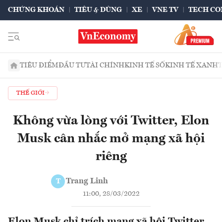
CHỨNG KHOÁN
TIÊU & DÙNG
XE
VNE TV
TECH CO
TIÊU ĐIỂM
ĐẦU TƯ
TÀI CHÍNH
KINH TẾ SỐ
KINH TẾ XANH
THẾ GIỚI
Không vừa lòng với Twitter, Elon
Musk cân nhắc mở mạng xã hội
riêng
Trang Linh
T
11:00, 28/03/2022
Elon Musk chỉ trích mạng xã hội Twitter