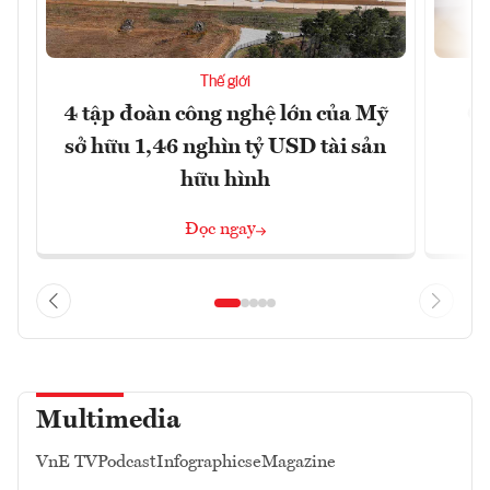
Thế giới
4 tập đoàn công nghệ lớn của Mỹ
Ca
sở hữu 1,46 nghìn tỷ USD tài sản
hữu hình
Đọc ngay
Multimedia
VnE TV
Podcast
Infographics
eMagazine