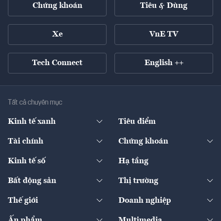
Chứng khoán
Tiêu & Dùng
Xe
VnE TV
Tech Connect
English ++
Tất cả chuyên mục
Kinh tế xanh
Tiêu điểm
Chuyển động xanh
Tài chính
Chứng khoán
Pháp lý
Ngân hàng
Doanh nghiệp niêm yết
Kinh tế số
Hạ tầng
Thương hiệu xanh
Thị trường vốn
Thị trường
Sản phẩm - Thị trường
Bất động sản
Thị trường
Diễn đàn
Thuế
Đầu tư
Tài sản số
Chính sách
Xuất nhập khẩu
Thế giới
Doanh nghiệp
Bảo hiểm
Quốc tế
Dịch vụ số
Thị trường
Khung pháp lý
Kinh tế
Chuyển động
Ấn phẩm
Multimedia