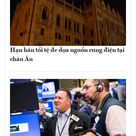
Hạn hán tồi tệ đe dọa nguồn cung điện tại
châu Âu