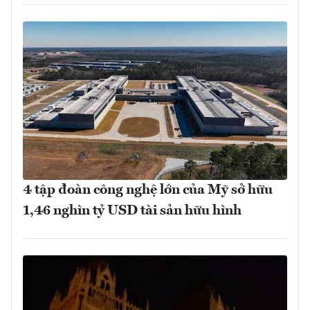
4 tập đoàn công nghệ lớn của Mỹ sở hữu
1,46 nghìn tỷ USD tài sản hữu hình