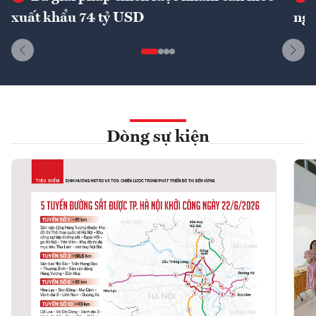
xuất khẩu 74 tỷ USD
ngu
Dòng sự kiện