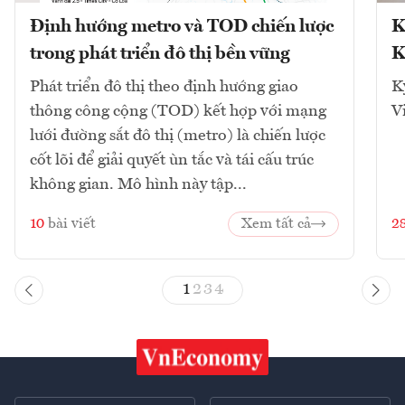
Định hướng metro và TOD chiến lược
K
trong phát triển đô thị bền vững
K
Phát triển đô thị theo định hướng giao
K
thông công cộng (TOD) kết hợp với mạng
V
lưới đường sắt đô thị (metro) là chiến lược
cốt lõi để giải quyết ùn tắc và tái cấu trúc
không gian. Mô hình này tập...
10
bài viết
Xem tất cả
2
1
2
3
4