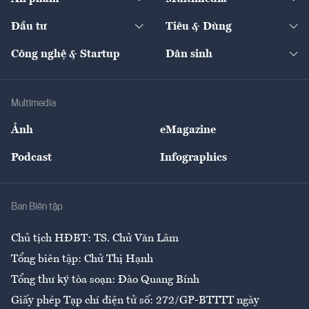
Khung pháp lý
Start-up
Dự án
Công nghiệp
Chuyển động 24h
Đối thoại
The Guide
Video
Đầu tư
Tiêu & Dùng
Quản trị số
Cafe BĐS
Thị trường
Kinh doanh
Kết nối
Tạp chí kinh tế Việt Nam
eMagazine
Nhà đầu tư
Du lịch
Công nghệ & Startup
Dân sinh
Tư vấn
Nông sản
Doanh nhân
Tư vấn Tiêu & Dùng
Infographics
Hạ tầng
Sức khỏe
Khung pháp lý
Doanh nghiệp
Địa phương
Thị trường
Bảo hiểm
Multimedia
Sự kiện
Nhân lực
Ảnh
eMagazine
Đẹp +
An sinh
Podcast
Infographics
Giải trí
Y tế
Nhà
Ban Biên tập
Ẩm thực
Chủ tịch HĐBT: TS. Chử Văn Lâm
Tổng biên tập: Chử Thị Hạnh
Tổng thư ký tòa soạn: Đào Quang Bính
Giấy phép Tạp chí điện tử số: 272/GP-BTTTT ngày