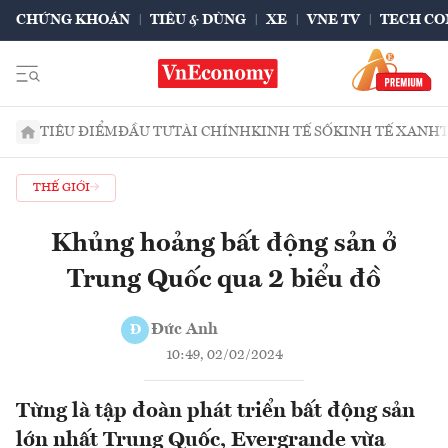
CHỨNG KHOÁN
TIÊU & DÙNG
XE
VNE TV
TECH CO
TIÊU ĐIỂM
ĐẦU TƯ
TÀI CHÍNH
KINH TẾ SỐ
KINH TẾ XANH
THẾ GIỚI
Khủng hoảng bất động sản ở
Trung Quốc qua 2 biểu đồ
Đức Anh
Đ
10:49, 02/02/2024
Từng là tập đoàn phát triển bất động sản
lớn nhất Trung Quốc, Evergrande vừa