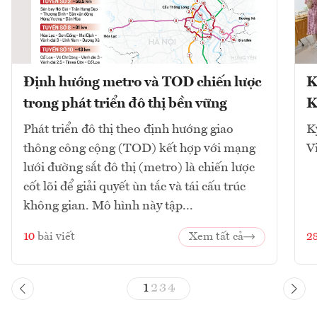
Định hướng metro và TOD chiến lược
K
trong phát triển đô thị bền vững
K
Phát triển đô thị theo định hướng giao
K
thông công cộng (TOD) kết hợp với mạng
V
lưới đường sắt đô thị (metro) là chiến lược
cốt lõi để giải quyết ùn tắc và tái cấu trúc
không gian. Mô hình này tập...
10
bài viết
Xem tất cả
2
1
2
3
4