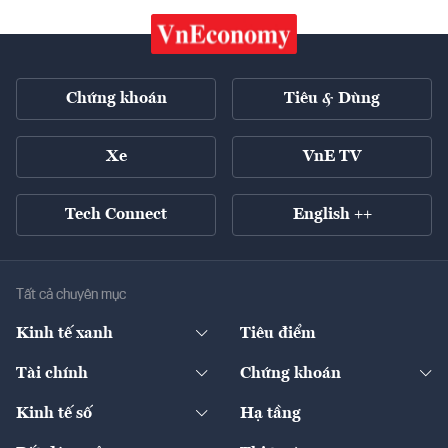
Chứng khoán
Tiêu & Dùng
Xe
VnE TV
Tech Connect
English ++
Tất cả chuyên mục
Kinh tế xanh
Tiêu điểm
Chuyển động xanh
Tài chính
Chứng khoán
Pháp lý
Ngân hàng
Doanh nghiệp niêm yết
Kinh tế số
Hạ tầng
Thương hiệu xanh
Thị trường vốn
Thị trường
Sản phẩm - Thị trường