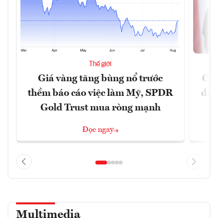
Thế giới
Giá vàng tăng bùng nổ trước
Chí
thềm báo cáo việc làm Mỹ, SPDR
đã 
Gold Trust mua ròng mạnh
Đọc ngay
Multimedia