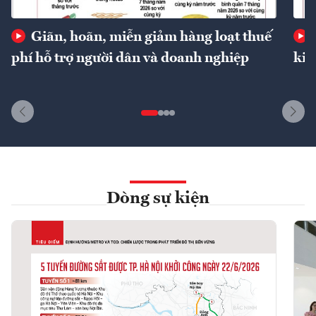
Giãn, hoãn, miễn giảm hàng loạt thuế
phí hỗ trợ người dân và doanh nghiệp
kin
Dòng sự kiện