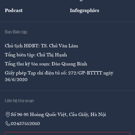
Đẹp +
An sinh
Podcast
Infographics
Giải trí
Y tế
Nhà
Ban Biên tập
Ẩm thực
Chủ tịch HĐBT: TS. Chử Văn Lâm
Tổng biên tập: Chử Thị Hạnh
Tổng thư ký tòa soạn: Đào Quang Bính
Giấy phép Tạp chí điện tử số: 272/GP-BTTTT ngày
26/6/2020
Liên hệ tòa soạn
Số 96-98 Hoàng Quốc Việt, Cầu Giấy, Hà Nội
02437552050