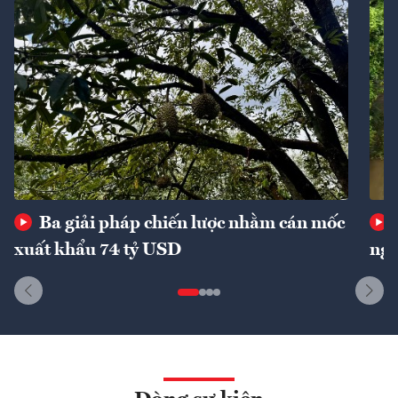
Ba giải pháp chiến lược nhằm cán mốc
xuất khẩu 74 tỷ USD
ngu