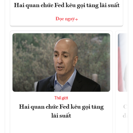
Hai quan chức Fed kêu gọi tăng lãi suất
Đọc ngay
Thế giới
Hai quan chức Fed kêu gọi tăng
Chí
lãi suất
đã 