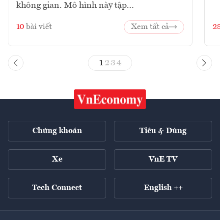
không gian. Mô hình này tập...
10
bài viết
Xem tất cả
2
1
2
3
4
Chứng khoán
Tiêu & Dùng
Xe
VnE TV
Tech Connect
English ++