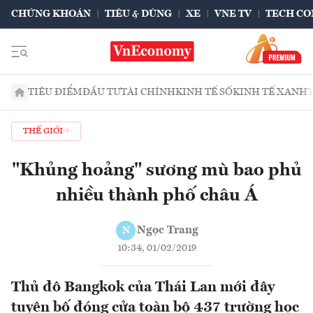
CHỨNG KHOÁN
TIÊU & DÙNG
XE
VNE TV
TECH CO
TIÊU ĐIỂM
ĐẦU TƯ
TÀI CHÍNH
KINH TẾ SỐ
KINH TẾ XANH
THẾ GIỚI
"Khủng hoảng" sương mù bao phủ
nhiều thành phố châu Á
Ngọc Trang
N
10:34, 01/02/2019
Thủ đô Bangkok của Thái Lan mới đây
tuyên bố đóng cửa toàn bộ 437 trường học