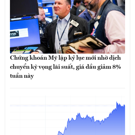
Chứng khoán Mỹ lập kỷ lục mới nhờ dịch
chuyển kỳ vọng lãi suất, giá dầu giảm 8%
tuần này