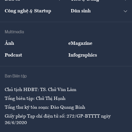
Quản trị số
Cafe BĐS
Thị trường
Kinh doanh
Kết nối
Tạp chí kinh tế Việt Nam
eMagazine
Nhà đầu tư
Du lịch
Công nghệ & Startup
Dân sinh
Tư vấn
Nông sản
Doanh nhân
Tư vấn Tiêu & Dùng
Infographics
Hạ tầng
Sức khỏe
Khung pháp lý
Doanh nghiệp
Địa phương
Thị trường
Bảo hiểm
Multimedia
Sự kiện
Nhân lực
Ảnh
eMagazine
Đẹp +
An sinh
Podcast
Infographics
Giải trí
Y tế
Nhà
Ban Biên tập
Ẩm thực
Chủ tịch HĐBT: TS. Chử Văn Lâm
Tổng biên tập: Chử Thị Hạnh
Tổng thư ký tòa soạn: Đào Quang Bính
Giấy phép Tạp chí điện tử số: 272/GP-BTTTT ngày
26/6/2020