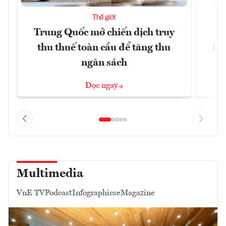
Thế giới
Trung Quốc mở chiến dịch truy
G
thu thuế toàn cầu để tăng thu
Ho
ngân sách
Đọc ngay
Multimedia
VnE TV
Podcast
Infographics
eMagazine