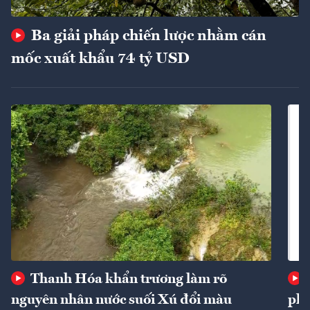
Ba giải pháp chiến lược nhằm cán
mốc xuất khẩu 74 tỷ USD
Thanh Hóa khẩn trương làm rõ
nguyên nhân nước suối Xú đổi màu
phí