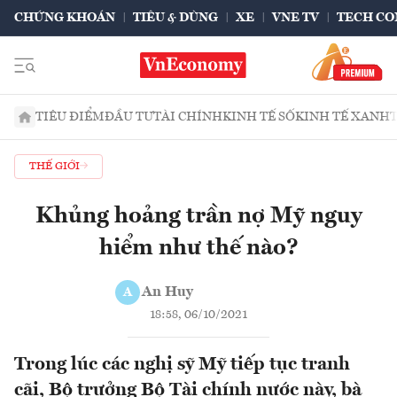
CHỨNG KHOÁN
TIÊU & DÙNG
XE
VNE TV
TECH CO
TIÊU ĐIỂM
ĐẦU TƯ
TÀI CHÍNH
KINH TẾ SỐ
KINH TẾ XANH
THẾ GIỚI
Khủng hoảng trần nợ Mỹ nguy
hiểm như thế nào?
An Huy
A
18:58, 06/10/2021
Trong lúc các nghị sỹ Mỹ tiếp tục tranh
cãi, Bộ trưởng Bộ Tài chính nước này, bà