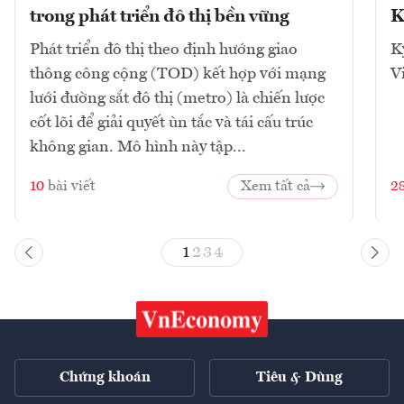
trong phát triển đô thị bền vững
K
Phát triển đô thị theo định hướng giao
K
thông công cộng (TOD) kết hợp với mạng
V
lưới đường sắt đô thị (metro) là chiến lược
cốt lõi để giải quyết ùn tắc và tái cấu trúc
không gian. Mô hình này tập...
10
bài viết
Xem tất cả
2
1
2
3
4
Chứng khoán
Tiêu & Dùng