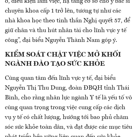
ở, điều kiện làm việc, hạ tầng cơ sở cho y bác sĩ
chuyên khoa cấp 1 trở lên, tương tự như các
nhà khoa học theo tinh thần Nghị quyết 57, để
giữ chân và thu hút nhân tài cho lĩnh vực y tế
công”, đại biểu Nguyễn Thành Nam góp ý.
KIỂM SOÁT CHẶT VIỆC MỞ KHỐI
NGÀNH ĐÀO TẠO SỨC KHỎE
Cùng quan tâm đến lĩnh vực y tế, đại biểu
Nguyễn Thị Thu Dung, đoàn ĐBQH tỉnh Thái
Bình, cho rằng nhân lực ngành Y tế là yếu tố vô
cùng quan trọng trong việc cung cấp các dịch
vụ y tế có chất lượng, hướng tới bao phủ chăm
sóc sức khỏe toàn dân, và đạt được các mục tiêu
phát triển bền vững liên quan đến sức khỏe.