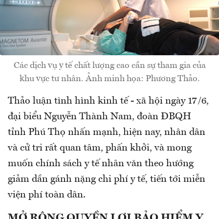
Các dịch vụ y tế chất lượng cao cần sự tham gia của
khu vực tư nhân. Ảnh minh họa: Phương Thảo.
Thảo luận tình hình kinh tế - xã hội ngày 17/6,
đại biểu Nguyễn Thành Nam, đoàn ĐBQH
tỉnh Phú Thọ nhấn mạnh, hiện nay, nhân dân
và cử tri rất quan tâm, phấn khởi, và mong
muốn chính sách y tế nhân văn theo hướng
giảm dần gánh nặng chi phí y tế, tiến tới miễn
viện phí toàn dân.
MỞ RỘNG QUYỀN LỢI BẢO HIỂM Y