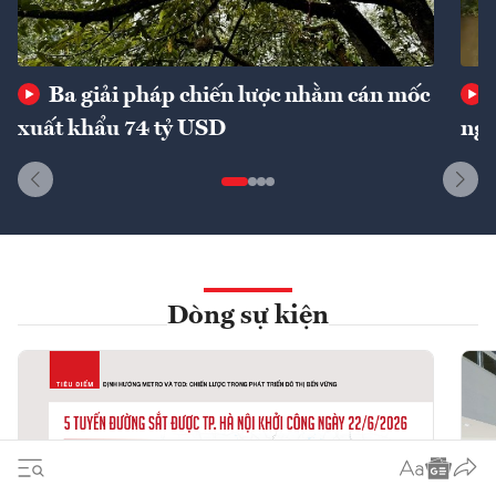
Ba giải pháp chiến lược nhằm cán mốc
xuất khẩu 74 tỷ USD
ngu
Dòng sự kiện