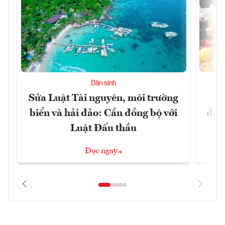
Dân sinh
Sửa Luật Tài nguyên, môi trường
L
biển và hải đảo: Cần đồng bộ với
đổi)
Luật Đấu thầu
Đọc ngay