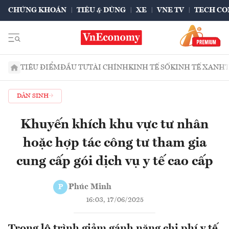
CHỨNG KHOÁN
TIÊU & DÙNG
XE
VNE TV
TECH CO
TIÊU ĐIỂM
ĐẦU TƯ
TÀI CHÍNH
KINH TẾ SỐ
KINH TẾ XANH
DÂN SINH
Khuyến khích khu vực tư nhân
hoặc hợp tác công tư tham gia
cung cấp gói dịch vụ y tế cao cấp
Phúc Minh
P
16:03, 17/06/2025
Trong lộ trình giảm gánh nặng chi phí y tế,