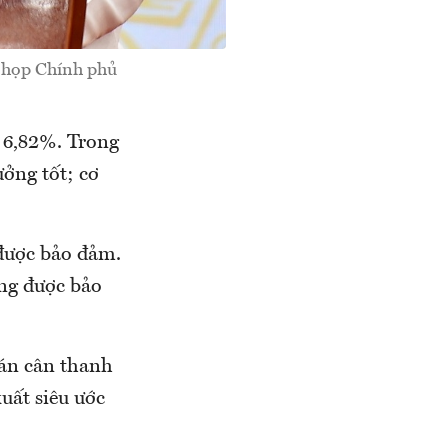
n họp Chính phủ
g 6,82%. Trong
ưởng tốt; cơ
 được bảo đảm.
ộng được bảo
cán cân thanh
uất siêu ước