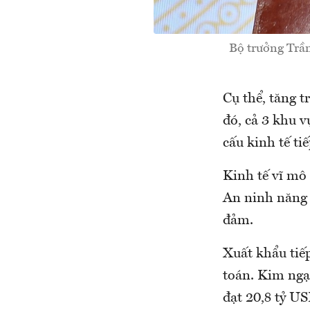
Bộ trưởng Trần
Cụ thể, tăng 
đó, cả 3 khu v
cấu kinh tế ti
Kinh tế vĩ mô
An ninh năng 
đảm.
Xuất khẩu tiế
toán. Kim ngạ
đạt 20,8 tỷ US