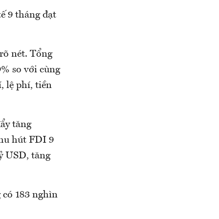
tế 9 tháng đạt
 rõ nét. Tổng
9% so với cùng
 lệ phí, tiền
đẩy tăng
Thu hút FDI 9
tỷ USD, tăng
g có 183 nghìn