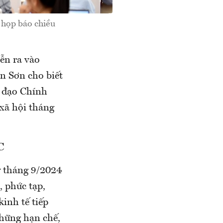
 họp báo chiều
ễn ra vào
n Sơn cho biết
h đạo Chính
xã hội tháng
C
ỳ tháng 9/2024
, phức tạp,
inh tế tiếp
những hạn chế,