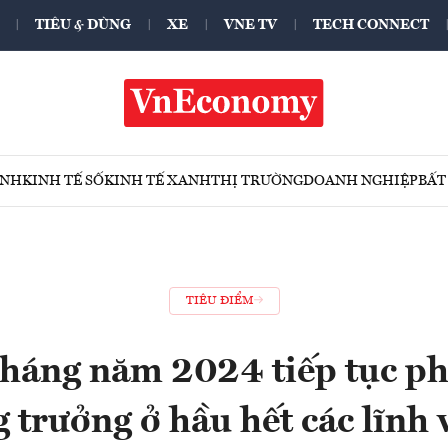
TIÊU & DÙNG
XE
VNE TV
TECH CONNECT
ÍNH
KINH TẾ SỐ
KINH TẾ XANH
THỊ TRƯỜNG
DOANH NGHIỆP
BẤT
TIÊU ĐIỂM
tháng năm 2024 tiếp tục ph
g trưởng ở hầu hết các lĩnh