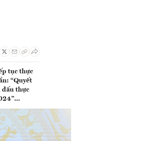
ếp tục thực
hần: “Quyết
n đấu thực
 2024”…