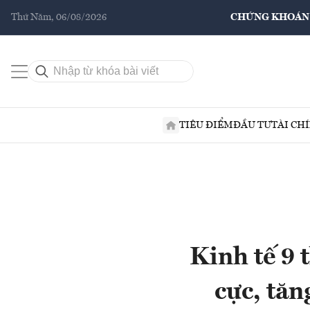
Thứ Năm, 06/08/2026
CHỨNG KHOÁN
TIÊU ĐIỂM
ĐẦU TƯ
TÀI CH
Kinh tế 9 
cực, tăn