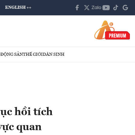
ENGLISH ++
 ĐỘNG SẢN
THẾ GIỚI
DÂN SINH
ục hồi tích
 vực quan