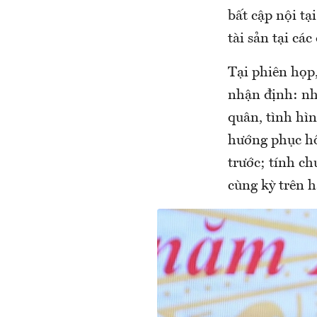
bất cập nội tạ
tài sản tại cá
Tại phiên họp
nhận định: nhờ
quân, tình hìn
hướng phục hồi
trước; tính c
cùng kỳ trên h