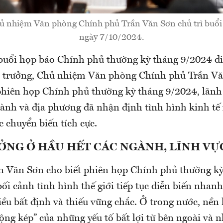
ủ nhiệm Văn phòng Chính phủ Trần Văn Sơn chủ trì buổi
ngày 7/10/2024.
 buổi họp báo Chính phủ thường kỳ tháng 9/2024 di
ộ trưởng, Chủ nhiệm Văn phòng Chính phủ Trần Vă
 phiên họp Chính phủ thường kỳ tháng 9/2024, lãn
gành và địa phương đã nhận định tình hình kinh tế 
c chuyển biến tích cực.
ỞNG Ở HẦU HẾT CÁC NGÀNH, LĨNH VỰ
n Văn Sơn cho biết phiên họp Chính phủ thường k
bối cảnh tình hình thế giới tiếp tục diễn biến nhanh
ều bất định và thiếu vững chắc. Ở trong nước, nền k
động kép” của những yếu tố bất lợi từ bên ngoài và 