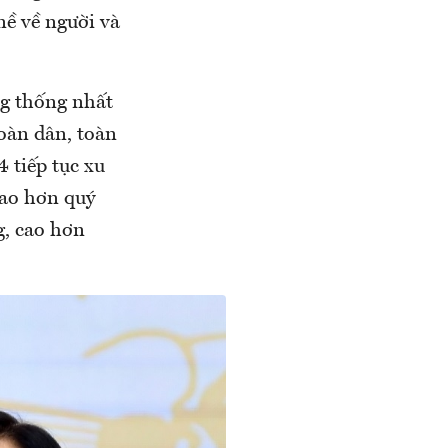
 nề về người và
ng thống nhất
toàn dân, toàn
 tiếp tục xu
cao hơn quý
g, cao hơn