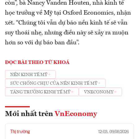
còn”, bà Nancy Vanden Houten, nhà kinh tế
học trưởng về Mỹ tại Oxford Economics, nhận
xét. “Chúng tôi vẫn dự báo nền kinh tế sẽ vẫn
suy thoái nhẹ, nhưng điều này sẽ xảy ra muộn
hơn so với dự báo ban đầu”.
ĐỌC BÀI THEO TỪ KHOÁ
NỀN KINH TẾ MỸ
SỨC CHỐNG CHỊU CỦA NỀN KINH TẾ MỸ
TĂNG TRƯỞNG KINH TẾ MỸ
VNECONOMY
Mới nhất trên
VnEconomy
Thị trường
12:03, 09/08/2026