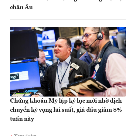
châu Âu
Chứng khoán Mỹ lập kỷ lục mới nhờ dịch
chuyển kỳ vọng lãi suất, giá dầu giảm 8%
tuần này