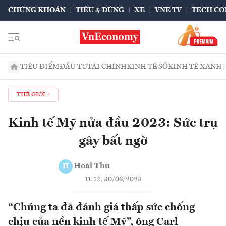
CHỨNG KHOÁN
TIÊU & DÙNG
XE
VNE TV
TECH CO
TIÊU ĐIỂM
ĐẦU TƯ
TÀI CHÍNH
KINH TẾ SỐ
KINH TẾ XANH
THẾ GIỚI
Kinh tế Mỹ nửa đầu 2023: Sức trụ
gây bất ngờ
Hoài Thu
H
11:12, 30/06/2023
“Chúng ta đã đánh giá thấp sức chống
chịu của nền kinh tế Mỹ”, ông Carl