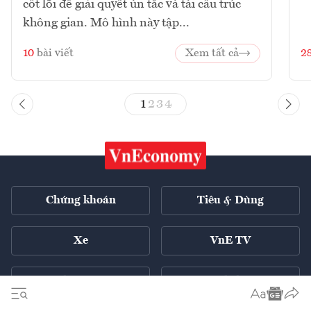
cốt lõi để giải quyết ùn tắc và tái cấu trúc
không gian. Mô hình này tập...
10
bài viết
Xem tất cả
2
1
2
3
4
Chứng khoán
Tiêu & Dùng
Xe
VnE TV
Tech Connect
English ++