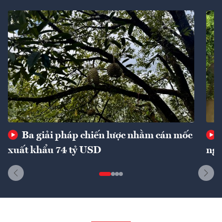
Ba giải pháp chiến lược nhằm cán mốc
xuất khẩu 74 tỷ USD
ngu