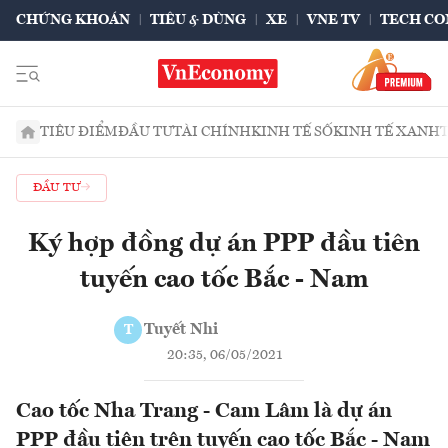
CHỨNG KHOÁN
TIÊU & DÙNG
XE
VNE TV
TECH CO
TIÊU ĐIỂM
ĐẦU TƯ
TÀI CHÍNH
KINH TẾ SỐ
KINH TẾ XANH
ĐẦU TƯ
Ký hợp đồng dự án PPP đầu tiên
tuyến cao tốc Bắc - Nam
Tuyết Nhi
T
20:35, 06/05/2021
Cao tốc Nha Trang - Cam Lâm là dự án
PPP đầu tiên trên tuyến cao tốc Bắc - Nam