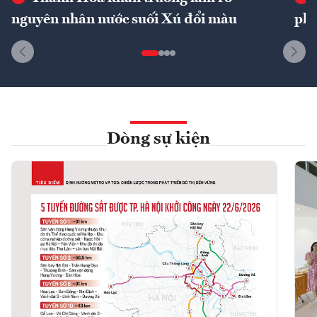
nguyên nhân nước suối Xú đổi màu
phí
Dòng sự kiện