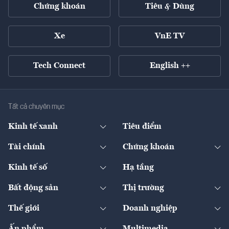
Chứng khoán
Tiêu & Dùng
Xe
VnE TV
Tech Connect
English ++
Tất cả chuyên mục
Kinh tế xanh
Tiêu điểm
Chuyển động xanh
Tài chính
Chứng khoán
Pháp lý
Ngân hàng
Doanh nghiệp niêm yết
Kinh tế số
Hạ tầng
Thương hiệu xanh
Thị trường vốn
Thị trường
Sản phẩm - Thị trường
Bất động sản
Thị trường
Diễn đàn
Thuế
Đầu tư
Tài sản số
Chính sách
Xuất nhập khẩu
Thế giới
Doanh nghiệp
Bảo hiểm
Quốc tế
Dịch vụ số
Thị trường
Khung pháp lý
Kinh tế
Chuyển động