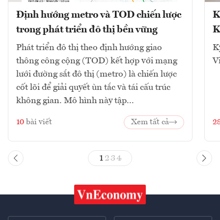
Định hướng metro và TOD chiến lược
K
trong phát triển đô thị bền vững
K
Phát triển đô thị theo định hướng giao
K
thông công cộng (TOD) kết hợp với mạng
V
lưới đường sắt đô thị (metro) là chiến lược
cốt lõi để giải quyết ùn tắc và tái cấu trúc
không gian. Mô hình này tập...
10
bài viết
Xem tất cả
2
1
2
3
4