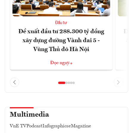
Đầu tư
Đề xuất đầu tư 288.300 tỷ đồng
Đồn
xây dựng đường Vành đai 5 -
3 
Vùng Thủ đô Hà Nội
Đọc ngay
Multimedia
VnE TV
Podcast
Infographics
eMagazine