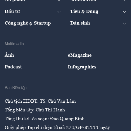
Ấn phẩm
Multimedia
Khung pháp lý
Start-up
Dự án
Công nghiệp
Chuyển động 24h
Đối thoại
The Guide
Video
Đầu tư
Tiêu & Dùng
Quản trị số
Cafe BĐS
Thị trường
Kinh doanh
Kết nối
Tạp chí kinh tế Việt Nam
eMagazine
Nhà đầu tư
Du lịch
Công nghệ & Startup
Dân sinh
Tư vấn
Nông sản
Doanh nhân
Tư vấn Tiêu & Dùng
Infographics
Hạ tầng
Sức khỏe
Khung pháp lý
Doanh nghiệp
Địa phương
Thị trường
Bảo hiểm
Multimedia
Sự kiện
Nhân lực
Ảnh
eMagazine
Đẹp +
An sinh
Podcast
Infographics
Giải trí
Y tế
Nhà
Ban Biên tập
Ẩm thực
Chủ tịch HĐBT: TS. Chử Văn Lâm
Tổng biên tập: Chử Thị Hạnh
Tổng thư ký tòa soạn: Đào Quang Bính
Giấy phép Tạp chí điện tử số: 272/GP-BTTTT ngày