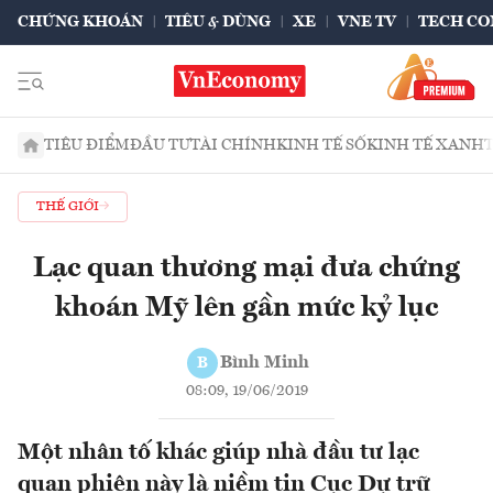
CHỨNG KHOÁN
TIÊU & DÙNG
XE
VNE TV
TECH CO
TIÊU ĐIỂM
ĐẦU TƯ
TÀI CHÍNH
KINH TẾ SỐ
KINH TẾ XANH
THẾ GIỚI
Lạc quan thương mại đưa chứng
khoán Mỹ lên gần mức kỷ lục
Bình Minh
B
08:09, 19/06/2019
Một nhân tố khác giúp nhà đầu tư lạc
quan phiên này là niềm tin Cục Dự trữ