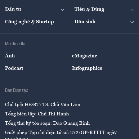
Start-up
Dự án
Công nghiệp
Chuyển động 24h
Đối thoại
The Guide
Video
Đầu tư
Tiêu & Dùng
Quản trị số
Cafe BĐS
Thị trường
Kinh doanh
Kết nối
Tạp chí kinh tế Việt Nam
eMagazine
Nhà đầu tư
Du lịch
Công nghệ & Startup
Dân sinh
Tư vấn
Nông sản
Doanh nhân
Tư vấn Tiêu & Dùng
Infographics
Hạ tầng
Sức khỏe
Khung pháp lý
Doanh nghiệp
Địa phương
Thị trường
Bảo hiểm
Multimedia
Sự kiện
Nhân lực
Ảnh
eMagazine
Đẹp +
An sinh
Podcast
Infographics
Giải trí
Y tế
Nhà
Ban Biên tập
Ẩm thực
Chủ tịch HĐBT: TS. Chử Văn Lâm
Tổng biên tập: Chử Thị Hạnh
Tổng thư ký tòa soạn: Đào Quang Bính
Giấy phép Tạp chí điện tử số: 272/GP-BTTTT ngày