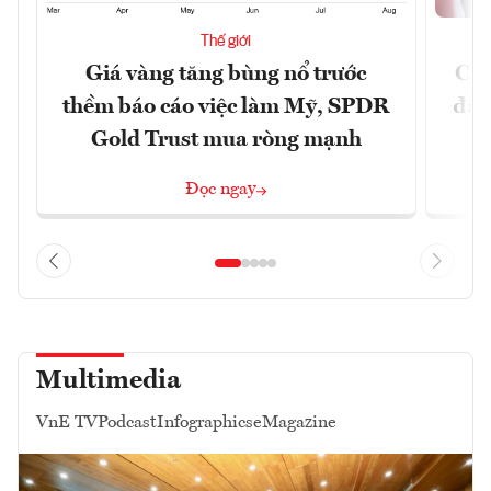
Thế giới
Giá vàng tăng bùng nổ trước
Chí
thềm báo cáo việc làm Mỹ, SPDR
đã 
Gold Trust mua ròng mạnh
Đọc ngay
Multimedia
VnE TV
Podcast
Infographics
eMagazine