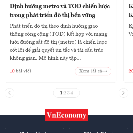
Định hướng metro và TOD chiến lược
K
trong phát triển đô thị bền vững
K
Phát triển đô thị theo định hướng giao
K
thông công cộng (TOD) kết hợp với mạng
V
lưới đường sắt đô thị (metro) là chiến lược
cốt lõi để giải quyết ùn tắc và tái cấu trúc
không gian. Mô hình này tập...
10
bài viết
Xem tất cả
2
1
2
3
4