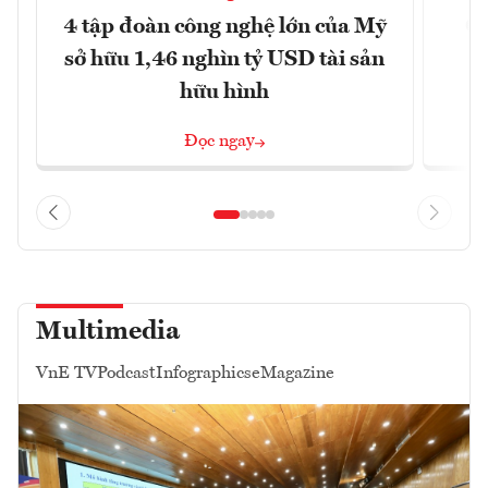
4 tập đoàn công nghệ lớn của Mỹ
Ca
sở hữu 1,46 nghìn tỷ USD tài sản
hữu hình
Đọc ngay
Multimedia
VnE TV
Podcast
Infographics
eMagazine