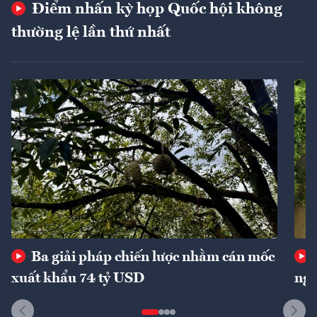
Điểm nhấn kỳ họp Quốc hội không
thường lệ lần thứ nhất
Ba giải pháp chiến lược nhằm cán mốc
xuất khẩu 74 tỷ USD
ngu