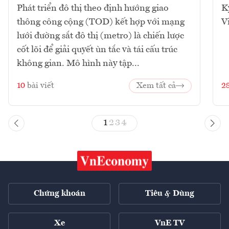
Phát triển đô thị theo định hướng giao
K
thông công cộng (TOD) kết hợp với mạng
V
lưới đường sắt đô thị (metro) là chiến lược
cốt lõi để giải quyết ùn tắc và tái cấu trúc
không gian. Mô hình này tập...
10
bài viết
Xem tất cả
2
1
2
3
4
Chứng khoán
Tiêu & Dùng
Xe
VnE TV