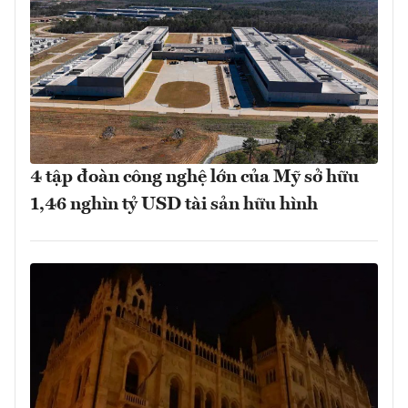
4 tập đoàn công nghệ lớn của Mỹ sở hữu
1,46 nghìn tỷ USD tài sản hữu hình