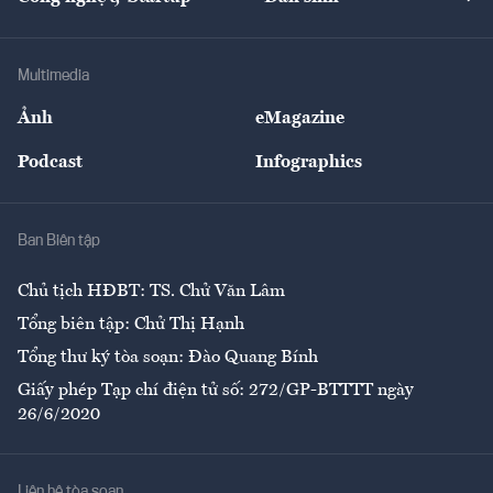
Tư vấn
Nông sản
Doanh nhân
Tư vấn Tiêu & Dùng
Infographics
Hạ tầng
Sức khỏe
Khung pháp lý
Doanh nghiệp
Địa phương
Thị trường
Bảo hiểm
Multimedia
Sự kiện
Nhân lực
Ảnh
eMagazine
Đẹp +
An sinh
Podcast
Infographics
Giải trí
Y tế
Nhà
Ban Biên tập
Ẩm thực
Chủ tịch HĐBT: TS. Chử Văn Lâm
Tổng biên tập: Chử Thị Hạnh
Tổng thư ký tòa soạn: Đào Quang Bính
Giấy phép Tạp chí điện tử số: 272/GP-BTTTT ngày
26/6/2020
Liên hệ tòa soạn