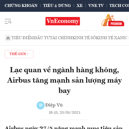
CHỨNG KHOÁN
TIÊU & DÙNG
XE
VNE TV
TECH CO
TIÊU ĐIỂM
ĐẦU TƯ
TÀI CHÍNH
KINH TẾ SỐ
KINH TẾ XANH
THẾ GIỚI
Lạc quan về ngành hàng không,
Airbus tăng mạnh sản lượng máy
bay
Điệp Vũ
Đ
19:18, 28/05/2021
Airbus ngày 27/5 nâng mạnh mục tiêu sản