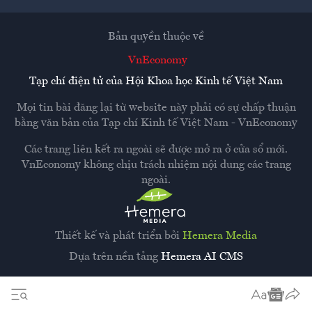
Bản quyền thuộc về
VnEconomy
Tạp chí điện tử của Hội Khoa học Kinh tế Việt Nam
Mọi tin bài đăng lại từ website này phải có sự chấp thuận
bằng văn bản của
Tạp chí Kinh tế Việt Nam - VnEconomy
Các trang liên kết ra ngoài sẽ được mở ra ở cửa sổ mới.
VnEconomy không chịu trách nhiệm nội dung các trang
ngoài.
Thiết kế và phát triển bởi
Hemera Media
Dựa trên nền tảng
Hemera AI CMS