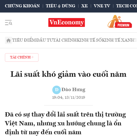
CHỨNG KHOÁN
TIÊU & DÙNG
XE
VNE TV
TECH CO
TIÊU ĐIỂM
ĐẦU TƯ
TÀI CHÍNH
KINH TẾ SỐ
KINH TẾ XANH
TÀI CHÍNH
Lãi suất khó giảm vào cuối năm
Đào Hưng
Đ
19:04, 13/11/2019
Đã có sự thay đổi lãi suất trên thị trường
Việt Nam, nhưng xu hướng chung là ổn
định từ nay đến cuối năm