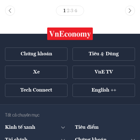
1
2
3
4
Chứng khoán
Tiêu & Dùng
Xe
VnE TV
Tech Connect
English ++
Tất cả chuyên mục
Kinh tế xanh
Tiêu điểm
Chuyển động xanh