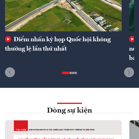
Điểm nhấn kỳ họp Quốc hội không
thường lệ lần thứ nhất
nôn
bất
Dòng sự kiện