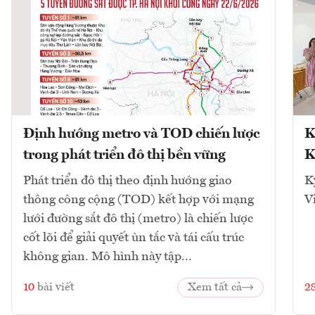
Định hướng metro và TOD chiến lược
K
trong phát triển đô thị bền vững
K
Phát triển đô thị theo định hướng giao
K
thông công cộng (TOD) kết hợp với mạng
V
lưới đường sắt đô thị (metro) là chiến lược
cốt lõi để giải quyết ùn tắc và tái cấu trúc
không gian. Mô hình này tập...
10
bài viết
Xem tất cả
2