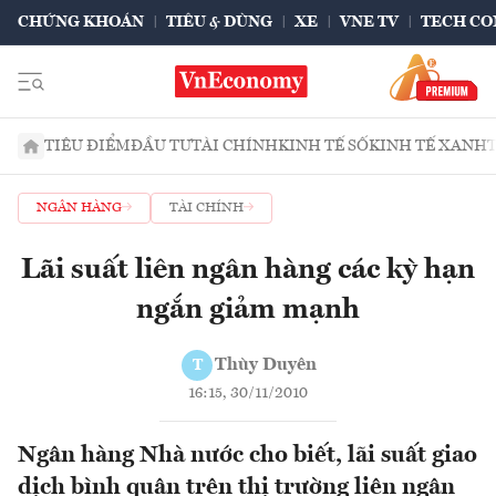
CHỨNG KHOÁN
TIÊU & DÙNG
XE
VNE TV
TECH CO
TIÊU ĐIỂM
ĐẦU TƯ
TÀI CHÍNH
KINH TẾ SỐ
KINH TẾ XANH
NGÂN HÀNG
TÀI CHÍNH
Lãi suất liên ngân hàng các kỳ hạn
ngắn giảm mạnh
Thùy Duyên
T
16:15, 30/11/2010
Ngân hàng Nhà nước cho biết, lãi suất giao
dịch bình quân trên thị trường liên ngân