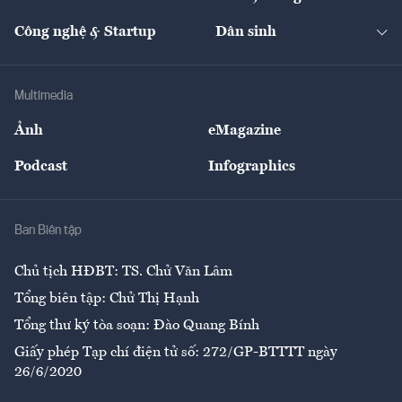
Quản trị số
Cafe BĐS
Thị trường
Kinh doanh
Kết nối
Tạp chí kinh tế Việt Nam
eMagazine
Nhà đầu tư
Du lịch
Công nghệ & Startup
Dân sinh
Tư vấn
Nông sản
Doanh nhân
Tư vấn Tiêu & Dùng
Infographics
Hạ tầng
Sức khỏe
Khung pháp lý
Doanh nghiệp
Địa phương
Thị trường
Bảo hiểm
Multimedia
Sự kiện
Nhân lực
Ảnh
eMagazine
Đẹp +
An sinh
Podcast
Infographics
Giải trí
Y tế
Nhà
Ban Biên tập
Ẩm thực
Chủ tịch HĐBT: TS. Chử Văn Lâm
Tổng biên tập: Chử Thị Hạnh
Tổng thư ký tòa soạn: Đào Quang Bính
Giấy phép Tạp chí điện tử số: 272/GP-BTTTT ngày
26/6/2020