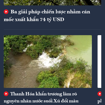
Ba giải pháp chiến lược nhằm cán
mốc xuất khẩu 74 tỷ USD
Thanh Hóa khẩn trương làm rõ
nguyên nhân nước suối Xú đổi màu
phí