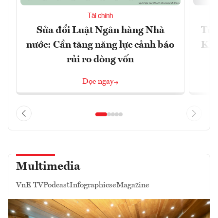
Tài chính
Sửa đổi Luật Ngân hàng Nhà
Từ 
nước: Cần tăng năng lực cảnh báo
Kho
rủi ro dòng vốn
Đọc ngay
Multimedia
VnE TV
Podcast
Infographics
eMagazine