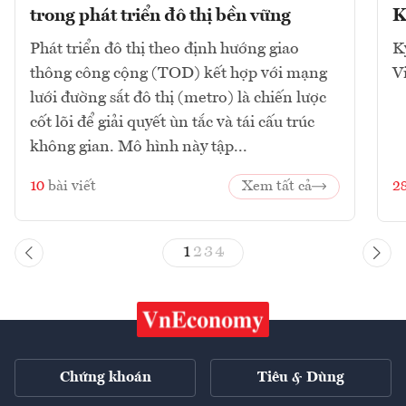
trong phát triển đô thị bền vững
K
Phát triển đô thị theo định hướng giao
K
thông công cộng (TOD) kết hợp với mạng
V
lưới đường sắt đô thị (metro) là chiến lược
cốt lõi để giải quyết ùn tắc và tái cấu trúc
không gian. Mô hình này tập...
10
bài viết
Xem tất cả
2
1
2
3
4
Chứng khoán
Tiêu & Dùng