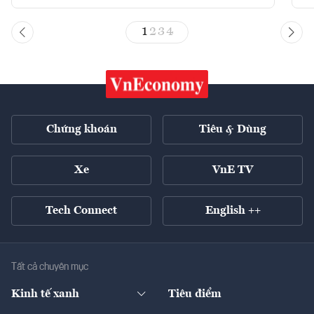
1
2
3
4
Chứng khoán
Tiêu & Dùng
Xe
VnE TV
Tech Connect
English ++
Tất cả chuyên mục
Kinh tế xanh
Tiêu điểm
Chuyển động xanh