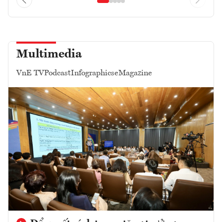
Multimedia
VnE TV
Podcast
Infographics
eMagazine