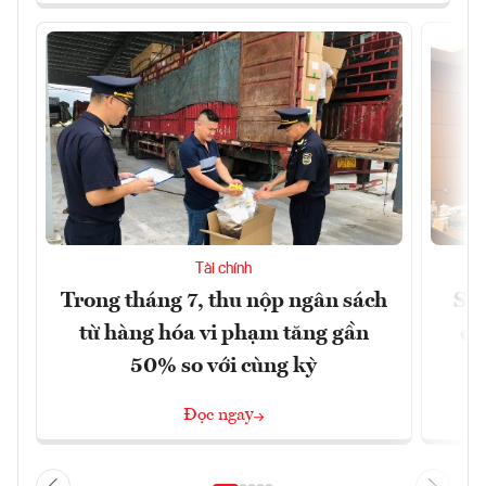
Tài chính
Trong tháng 7, thu nộp ngân sách
Sửa
từ hàng hóa vi phạm tăng gần
ca
50% so với cùng kỳ
Đọc ngay