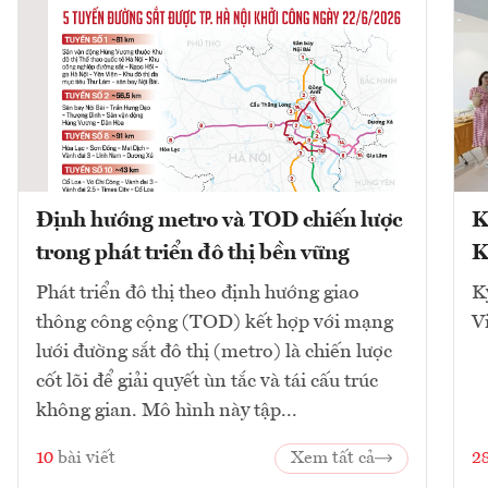
Định hướng metro và TOD chiến lược
K
trong phát triển đô thị bền vững
K
Phát triển đô thị theo định hướng giao
K
thông công cộng (TOD) kết hợp với mạng
V
lưới đường sắt đô thị (metro) là chiến lược
cốt lõi để giải quyết ùn tắc và tái cấu trúc
không gian. Mô hình này tập...
10
bài viết
Xem tất cả
2