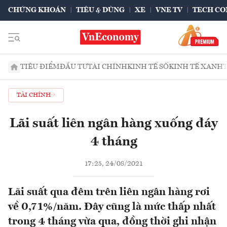
CHỨNG KHOÁN
TIÊU & DÙNG
XE
VNE TV
TECH CO
TIÊU ĐIỂM
ĐẦU TƯ
TÀI CHÍNH
KINH TẾ SỐ
KINH TẾ XANH
TÀI CHÍNH
Lãi suất liên ngân hàng xuống đáy
4 tháng
17:25, 24/08/2021
Lãi suất qua đêm trên liên ngân hàng rơi
về 0,71%/năm. Đây cũng là mức thấp nhất
trong 4 tháng vừa qua, đồng thời ghi nhận