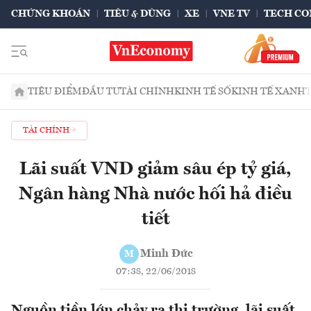
CHỨNG KHOÁN
TIÊU & DÙNG
XE
VNE TV
TECH CO
TIÊU ĐIỂM
ĐẦU TƯ
TÀI CHÍNH
KINH TẾ SỐ
KINH TẾ XANH
TÀI CHÍNH
Lãi suất VND giảm sâu ép tỷ giá,
Ngân hàng Nhà nước hối hả điều
tiết
Minh Đức
M
07:38, 22/06/2018
Nguồn tiền lớn chảy ra thị trường, lãi suất