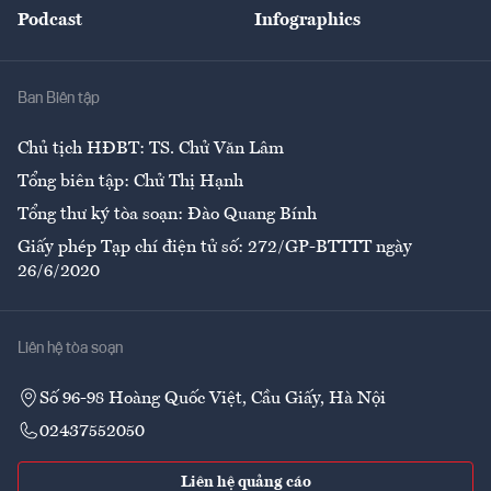
Podcast
Infographics
Giải trí
Y tế
Nhà
Ban Biên tập
Ẩm thực
Chủ tịch HĐBT: TS. Chử Văn Lâm
Tổng biên tập: Chử Thị Hạnh
Tổng thư ký tòa soạn: Đào Quang Bính
Giấy phép Tạp chí điện tử số: 272/GP-BTTTT ngày
26/6/2020
Liên hệ tòa soạn
Số 96-98 Hoàng Quốc Việt, Cầu Giấy, Hà Nội
02437552050
Liên hệ quảng cáo