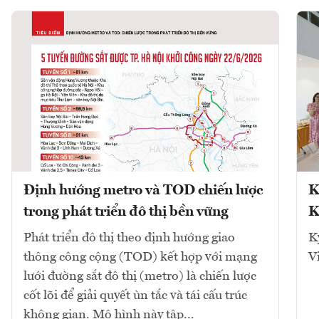
Định hướng metro và TOD chiến lược
K
trong phát triển đô thị bền vững
K
Phát triển đô thị theo định hướng giao
K
thông công cộng (TOD) kết hợp với mạng
V
lưới đường sắt đô thị (metro) là chiến lược
cốt lõi để giải quyết ùn tắc và tái cấu trúc
không gian. Mô hình này tập...