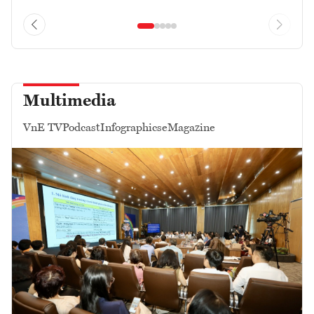
Multimedia
VnE TV
Podcast
Infographics
eMagazine