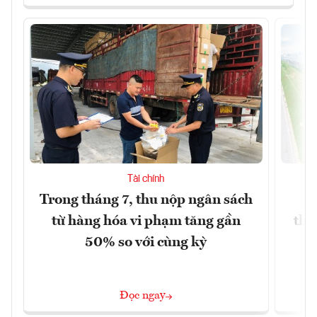
Tài chính
Trong tháng 7, thu nộp ngân sách
G
từ hàng hóa vi phạm tăng gần
thá
50% so với cùng kỳ
Đọc ngay