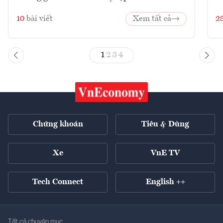
10
bài viết
Xem tất cả
2
1
2
3
4
Chứng khoán
Tiêu & Dùng
Xe
VnE TV
Tech Connect
English ++
Tất cả chuyên mục