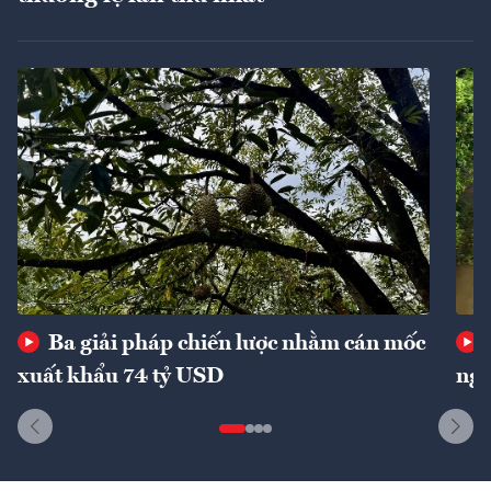
Ba giải pháp chiến lược nhằm cán mốc
xuất khẩu 74 tỷ USD
ngu