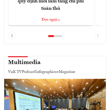
quy định mới làm tăng chi phí
tuân thủ
Đọc ngay
Multimedia
VnE TV
Podcast
Infographics
eMagazine