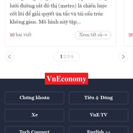
lưới đường sắt đô thị (metro) là chiến lược
cốt lõi để giải quyết ùn tắc và tái cấu trúc
không gian. Mô hình này tập...
10
bài viết
Xem tất cả
2
1
2
3
4
Chứng khoán
Tiêu & Dùng
Xe
VnE TV
Tech Connect
English ++