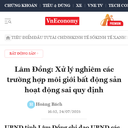
CHỨNG KHOÁN
TIÊU & DÙNG
XE
VNE TV
TECH CO
TIÊU ĐIỂM
ĐẦU TƯ
TÀI CHÍNH
KINH TẾ SỐ
KINH TẾ XANH
BẤT ĐỘNG SẢN
Lâm Đồng: Xử lý nghiêm các
trường hợp môi giới bất động sản
hoạt động sai quy định
Hoàng Bách
H
16:52, 24/07/2025
UBND tỉnh Lâm Đồng chỉ đạo UBND các