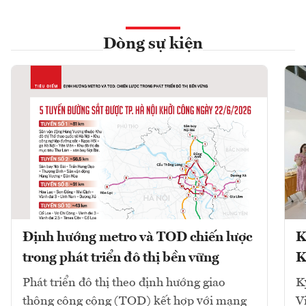
Dòng sự kiện
Định hướng metro và TOD chiến lược
K
trong phát triển đô thị bền vững
K
Phát triển đô thị theo định hướng giao
K
thông công cộng (TOD) kết hợp với mạng
V