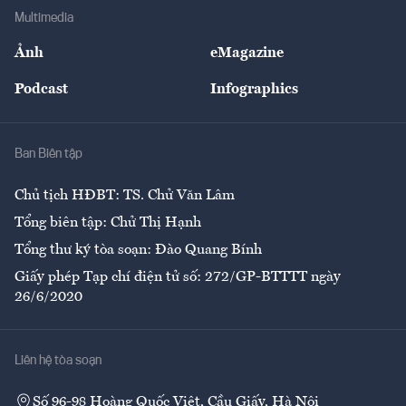
Địa phương
Thị trường
Bảo hiểm
Multimedia
Sự kiện
Nhân lực
Ảnh
eMagazine
Đẹp +
An sinh
Podcast
Infographics
Giải trí
Y tế
Nhà
Ban Biên tập
Ẩm thực
Chủ tịch HĐBT: TS. Chử Văn Lâm
Tổng biên tập: Chử Thị Hạnh
Tổng thư ký tòa soạn: Đào Quang Bính
Giấy phép Tạp chí điện tử số: 272/GP-BTTTT ngày
26/6/2020
Liên hệ tòa soạn
Số 96-98 Hoàng Quốc Việt, Cầu Giấy, Hà Nội