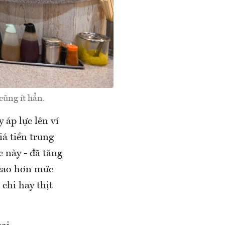
cũng ít hẳn.
 áp lực lên ví
iá tiền trung
 này - đã tăng
 cao hơn mức
chi hay thịt