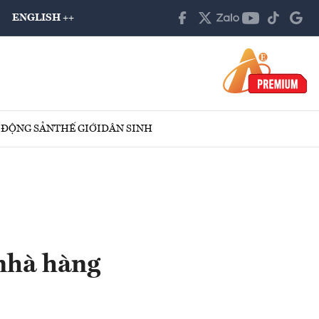
ENGLISH ++
 ĐỘNG SẢN
THẾ GIỚI
DÂN SINH
 nhà hàng