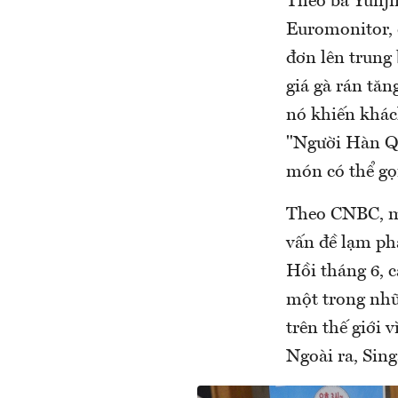
Theo bà Yunjin
Euromonitor, 
đơn lên trung
giá gà rán tă
nó khiến khác
"Người Hàn Qu
món có thể gọ
Theo CNBC, mộ
vấn đề lạm ph
Hồi tháng 6, 
một trong nhữn
trên thế giới 
Ngoài ra, Sin