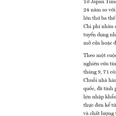
Tờ Japan Time
24 năm so với 
lớn thứ ba thế
Chi phí nhân c
tuyển dụng nh
mở cửa hoặc đ
Theo một cuộc
nghiên cứu tí
tháng 9, 71 cô
Chuỗi nhà hàn
quốc, đã tính 
lợn nhập khẩu
thực đơn kể từ
và chất lượng 