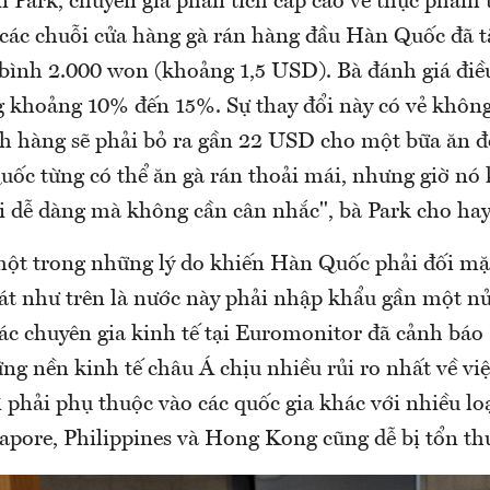
 Park, chuyên gia phân tích cấp cao về thực phẩm 
các chuỗi cửa hàng gà rán hàng đầu Hàn Quốc đã t
 bình 2.000 won (khoảng 1,5 USD). Bà đánh giá điề
ng khoảng 10% đến 15%. Sự thay đổi này có vẻ khôn
h hàng sẽ phải bỏ ra gần 22 USD cho một bữa ăn đ
ốc từng có thể ăn gà rán thoải mái, nhưng giờ nó
i dễ dàng mà không cần cân nhắc", bà Park cho hay
t trong những lý do khiến Hàn Quốc phải đối mặ
át như trên là nước này phải nhập khẩu gần một nử
các chuyên gia kinh tế tại Euromonitor đã cảnh bá
g nền kinh tế châu Á chịu nhiều rủi ro nhất về việ
vì phải phụ thuộc vào các quốc gia khác với nhiều l
gapore, Philippines và Hong Kong cũng dễ bị tổn th