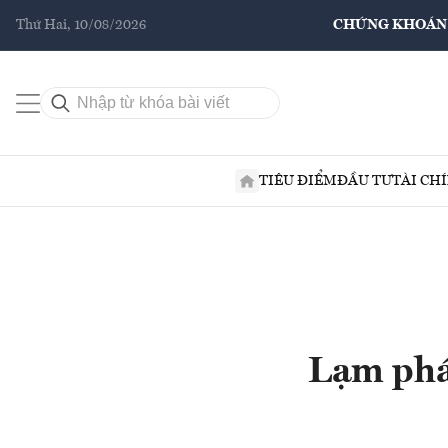
Thứ Hai, 10/08/2026
CHỨNG KHOÁN
TIÊU ĐIỂM
ĐẦU TƯ
TÀI CH
Lạm phát