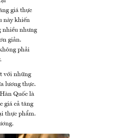
tại
ăng giá thực
u này khiến
g nhiều nhưng
ơn giản.
 không phải
.
t với những
a lương thực.
o Hàn Quốc là
c giá cả tăng
oại thực phẩm.
ương.