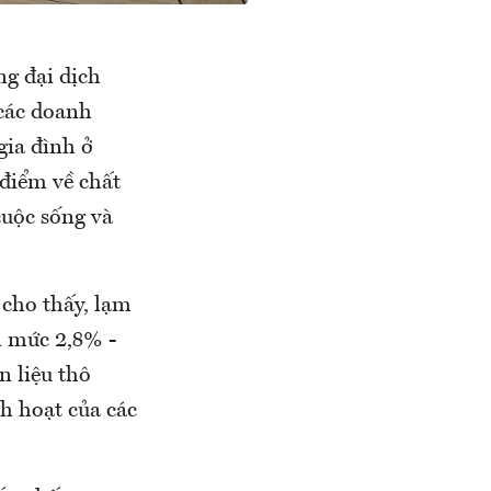
ng đại dịch
 các doanh
gia đình ở
 điểm về chất
cuộc sống và
cho thấy, lạm
n mức 2,8% -
n liệu thô
h hoạt của các