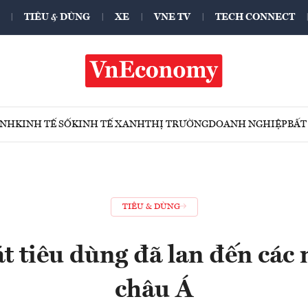
TIÊU & DÙNG
XE
VNE TV
TECH CONNECT
ÍNH
KINH TẾ SỐ
KINH TẾ XANH
THỊ TRƯỜNG
DOANH NGHIỆP
BẤT
TIÊU & DÙNG
 tiêu dùng đã lan đến các
châu Á