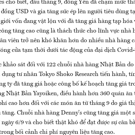
s cho biết, đầu tháng 9, đồng Yên đã chạm mức th
đồng USD và gia tăng sức ép lên người tiêu dùng tạ
 giới vốn đang vật lộn với đà tăng giá hàng tạp hóa 
ông tăng cao cũng là thách thức cho lĩnh vực nhà 
ân viên trở nên khó khăn hơn do nhiều nhà hàng c
óng cửa tạm thời dưới tác động của đại dịch Covid-
 khảo sát đối với 122 chuỗi nhà hàng Nhật Bản do 
n dụng tư nhân Tokyo Shoko Research tiến hành, tí
ng ty đã tăng giá hoặc công bố kế hoạch tăng giá t
g Nhật Bản Yayoiken, điều hành hơn 360 quán ăn 
phí cao hơn đối với các món ăn từ tháng 9 do giá thị
 tăng. Chuỗi nhà hàng Denny's cũng tăng giá một 
 ngày 6/9 và cho biết thật khó để đạt được sự cân bằ
trong bối cảnh chi phí nguyên liệu tăng cao.