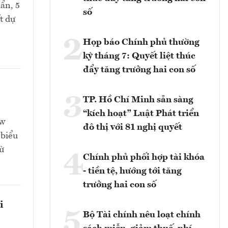
ẩn, 5
số
t dự
2
Họp báo Chính phủ thường
kỳ tháng 7: Quyết liệt thúc
đẩy tăng trưởng hai con số
3
TP. Hồ Chí Minh sẵn sàng
“kích hoạt” Luật Phát triển
ew
đô thị với 81 nghị quyết
 biểu
ừ
4
Chính phủ phối hợp tài khóa
- tiền tệ, hướng tới tăng
trưởng hai con số
i
5
Bộ Tài chính nêu loạt chính