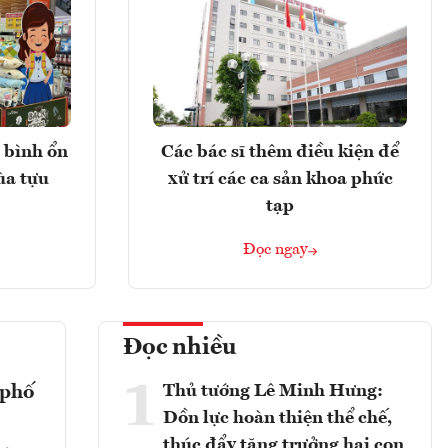
 bình ổn
Các bác sĩ thêm điều kiện để
ùa tựu
xử trí các ca sản khoa phức
tạp
Đọc ngay
Đọc nhiều
1
Thủ tướng Lê Minh Hưng:
 phố
Dồn lực hoàn thiện thể chế,
thúc đẩy tăng trưởng hai con