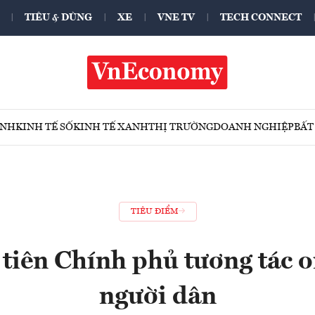
TIÊU & DÙNG
XE
VNE TV
TECH CONNECT
ÍNH
KINH TẾ SỐ
KINH TẾ XANH
THỊ TRƯỜNG
DOANH NGHIỆP
BẤT
TIÊU ĐIỂM
tiên Chính phủ tương tác o
người dân