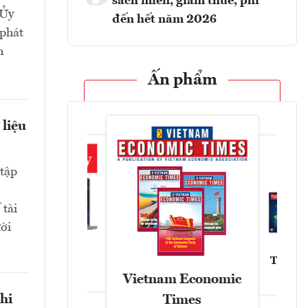
sách miễn, giảm thuế, phí
 Ủy
đến hết năm 2026
 phát
n
Ấn phẩm
 liệu
tập
 tài
ười
Tạp chí
Askonomy
Vietnam Economic
hi
Times