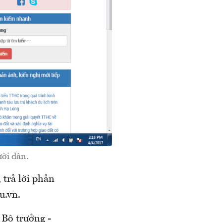
ười dân.
trả lời phản
u.vn.
 Bộ trưởng -