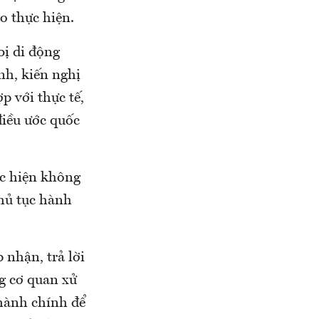
o thực hiện.
bị di động
ánh, kiến nghị
p với thực tế,
điều ước quốc
ực hiện không
thủ tục hành
 nhận, trả lời
g cơ quan xử
 hành chính để