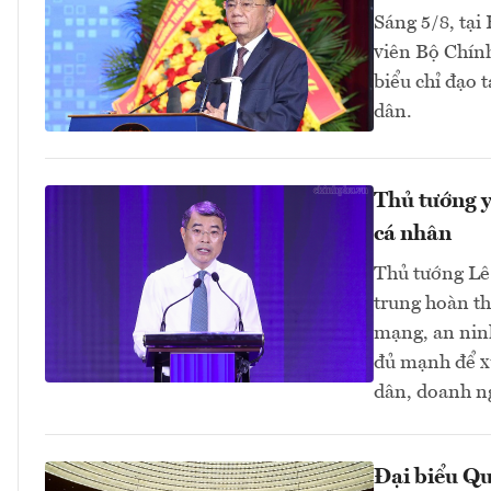
Sáng 5/8, tại
viên Bộ Chính
biểu chỉ đạo 
dân.
Thủ tướng y
cá nhân
Thủ tướng Lê
trung hoàn th
mạng, an ninh
đủ mạnh để xử
dân, doanh ng
Đại biểu Qu