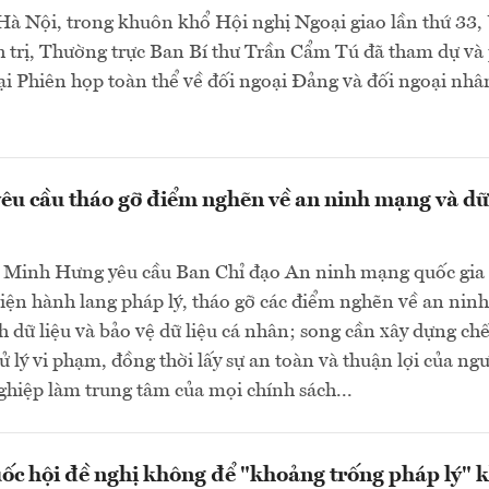
 Hà Nội, trong khuôn khổ Hội nghị Ngoại giao lần thứ 33,
 trị, Thường trực Ban Bí thư Trần Cẩm Tú đã tham dự và
tại Phiên họp toàn thể về đối ngoại Đảng và đối ngoại nhâ
êu cầu tháo gỡ điểm nghẽn về an ninh mạng và dữ
 Minh Hưng yêu cầu Ban Chỉ đạo An ninh mạng quốc gia 
iện hành lang pháp lý, tháo gỡ các điểm nghẽn về an ninh
 dữ liệu và bảo vệ dữ liệu cá nhân; song cần xây dựng chế
 lý vi phạm, đồng thời lấy sự an toàn và thuận lợi của ng
hiệp làm trung tâm của mọi chính sách...
ốc hội đề nghị không để "khoảng trống pháp lý" k