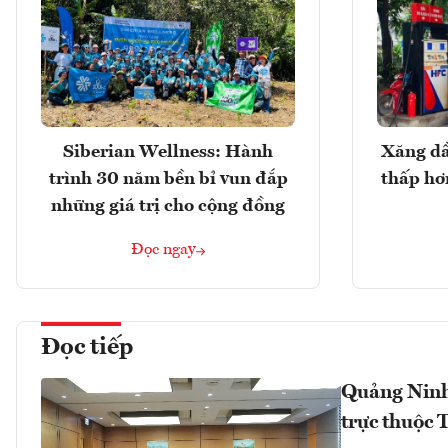
Siberian Wellness: Hành
Xăng dầ
trình 30 năm bền bỉ vun đắp
thấp hơ
những giá trị cho cộng đồng
Đọc ngay
Đọc tiếp
Quảng Ninh,
trực thuộc 