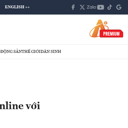
ENGLISH ++
 ĐỘNG SẢN
THẾ GIỚI
DÂN SINH
nline với