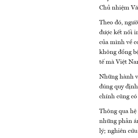
Chủ nhiệm Văn
Theo đó, người
được kết nối i
của mình về cơ
không đồng bộ
tế mà Việt Na
Những hành vi
đúng quy định 
chính cũng có
Thông qua hệ t
những phản án
lý; nghiên cứu