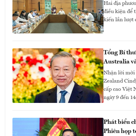
Hai địa phươ
điều kiện để 
kiến lần lượt
Tổng Bí thư
Australia 
Nhận lời mời
Zealand Cindy
cấp cao Việt 
ngày 9 đến 1
Phát biểu c
Phiên họp t