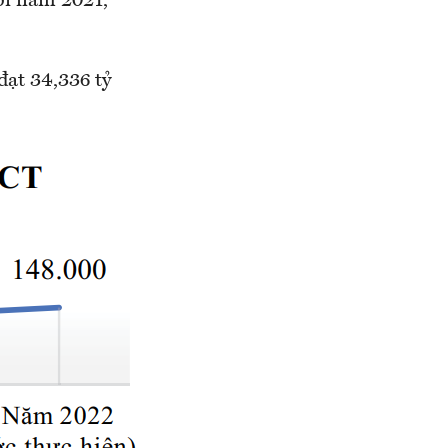
ới năm 2021,
ạt 34,336 tỷ