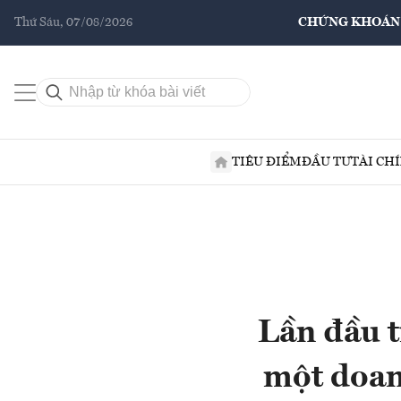
Thứ Sáu, 07/08/2026
CHỨNG KHOÁN
TIÊU ĐIỂM
ĐẦU TƯ
TÀI CH
Lần đầu 
một doan