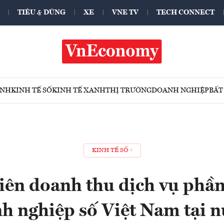
TIÊU & DÙNG
XE
VNE TV
TECH CONNECT
ÍNH
KINH TẾ SỐ
KINH TẾ XANH
THỊ TRƯỜNG
DOANH NGHIỆP
BẤT
KINH TẾ SỐ
tiên doanh thu dịch vụ phầ
h nghiệp số Việt Nam tại n