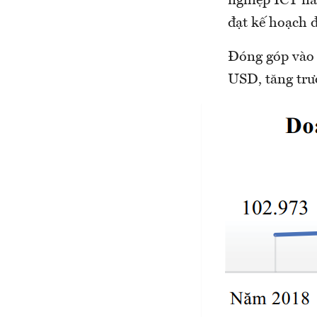
nghiệp ICT nă
đạt kế hoạch 
Đóng góp vào 
USD, tăng trư