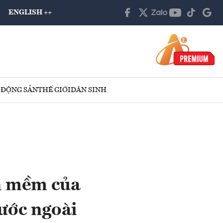
ENGLISH ++
 ĐỘNG SẢN
THẾ GIỚI
DÂN SINH
n mềm của
ước ngoài