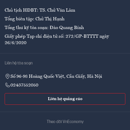
Chủ tịch HĐBT: TS. Chử Văn Lâm
Tổng biên tập: Chử Thị Hạnh
Tổng thư ký tòa soạn: Đào Quang Bính
Giấy phép Tạp chí điện tử số: 272/GP-BTTTT ngày
26/6/2020
Liên hệ tòa soạn
Số 96-98 Hoàng Quốc Việt, Cầu Giấy, Hà Nội
02437552050
Liên hệ quảng cáo
Theo dõi VnEconomy