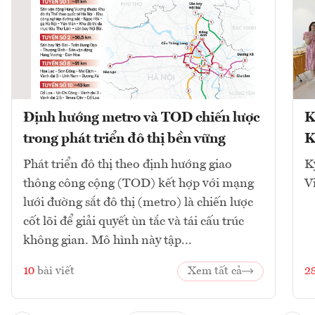
Định hướng metro và TOD chiến lược
K
trong phát triển đô thị bền vững
K
Phát triển đô thị theo định hướng giao
K
thông công cộng (TOD) kết hợp với mạng
V
lưới đường sắt đô thị (metro) là chiến lược
cốt lõi để giải quyết ùn tắc và tái cấu trúc
không gian. Mô hình này tập...
10
bài viết
Xem tất cả
2