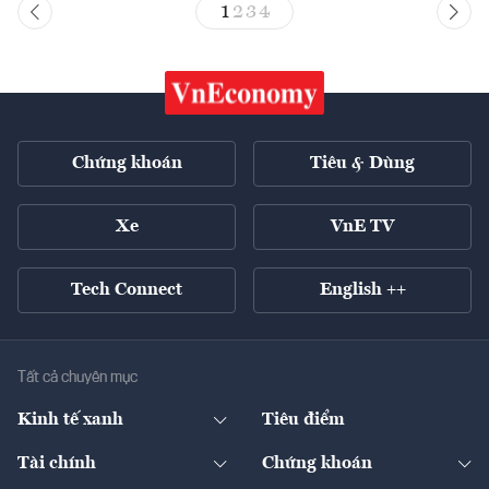
1
2
3
4
Chứng khoán
Tiêu & Dùng
Xe
VnE TV
Tech Connect
English ++
Tất cả chuyên mục
Kinh tế xanh
Tiêu điểm
Chuyển động xanh
Tài chính
Chứng khoán
Pháp lý