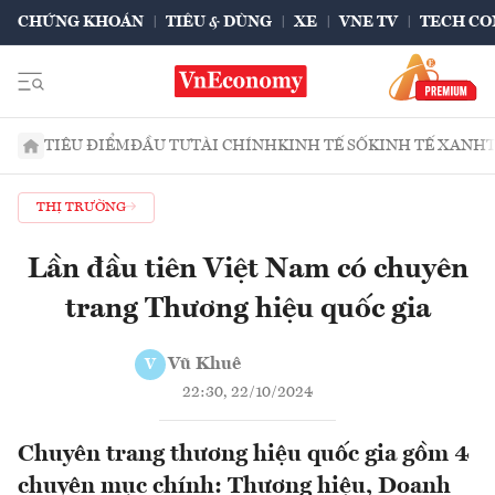
CHỨNG KHOÁN
TIÊU & DÙNG
XE
VNE TV
TECH CO
TIÊU ĐIỂM
ĐẦU TƯ
TÀI CHÍNH
KINH TẾ SỐ
KINH TẾ XANH
THỊ TRƯỜNG
Lần đầu tiên Việt Nam có chuyên
trang Thương hiệu quốc gia
Vũ Khuê
V
22:30, 22/10/2024
Chuyên trang thương hiệu quốc gia gồm 4
chuyên mục chính: Thương hiệu, Doanh