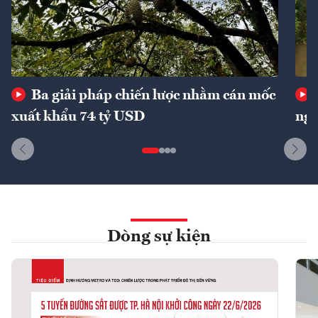
Ba giải pháp chiến lược nhằm cán mốc
xuất khẩu 74 tỷ USD
ngu
Dòng sự kiện