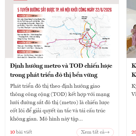
Định hướng metro và TOD chiến lược
K
trong phát triển đô thị bền vững
K
Phát triển đô thị theo định hướng giao
K
thông công cộng (TOD) kết hợp với mạng
V
lưới đường sắt đô thị (metro) là chiến lược
cốt lõi để giải quyết ùn tắc và tái cấu trúc
không gian. Mô hình này tập...
10
bài viết
Xem tất cả
2