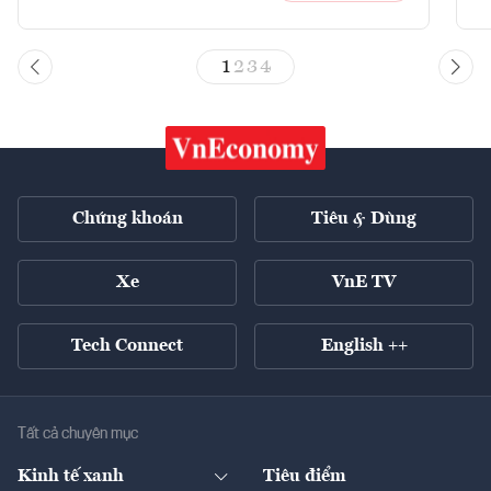
1
2
3
4
Chứng khoán
Tiêu & Dùng
Xe
VnE TV
Tech Connect
English ++
Tất cả chuyên mục
Kinh tế xanh
Tiêu điểm