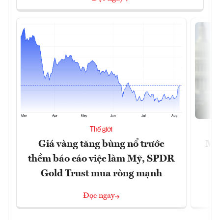
Thế giới
Giá vàng tăng bùng nổ trước
Mỹ 
thềm báo cáo việc làm Mỹ, SPDR
Gold Trust mua ròng mạnh
Đọc ngay