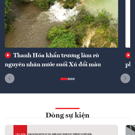
Thanh Hóa khẩn trương làm rõ
nguyên nhân nước suối Xú đổi màu
phí
Dòng sự kiện