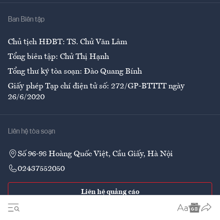
Nhà
Ban Biên tập
Ẩm thực
Chủ tịch HĐBT: TS. Chử Văn Lâm
Tổng biên tập: Chử Thị Hạnh
Tổng thư ký tòa soạn: Đào Quang Bính
Giấy phép Tạp chí điện tử số: 272/GP-BTTTT ngày
26/6/2020
Liên hệ tòa soạn
Số 96-98 Hoàng Quốc Việt, Cầu Giấy, Hà Nội
02437552050
Liên hệ quảng cáo