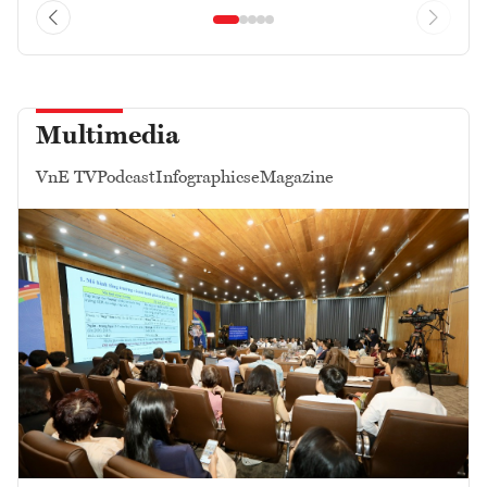
Multimedia
VnE TV
Podcast
Infographics
eMagazine