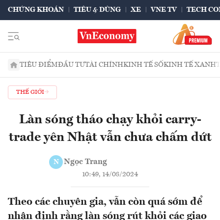
CHỨNG KHOÁN
TIÊU & DÙNG
XE
VNE TV
TECH CO
TIÊU ĐIỂM
ĐẦU TƯ
TÀI CHÍNH
KINH TẾ SỐ
KINH TẾ XANH
THẾ GIỚI
Làn sóng tháo chạy khỏi carry-
trade yên Nhật vẫn chưa chấm dứt
Ngọc Trang
N
10:49, 14/08/2024
Theo các chuyên gia, vẫn còn quá sớm để
nhận định rằng làn sóng rút khỏi các giao