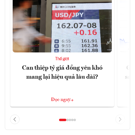
Thế giới
Can thiệp tỷ giá đồng yên khó
Gi
mang lại hiệu quả lâu dài?
sau
Đọc ngay