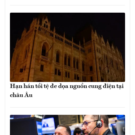
Hạn hán tồi tệ đe dọa nguồn cung điện tại
châu Âu