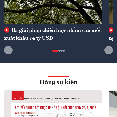
Ba giải pháp chiến lược nhằm cán mốc
xuất khẩu 74 tỷ USD
ngu
Dòng sự kiện