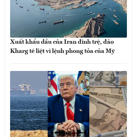
Xuất khẩu dầu của Iran đình trệ, đảo
Kharg tê liệt vì lệnh phong tỏa của Mỹ