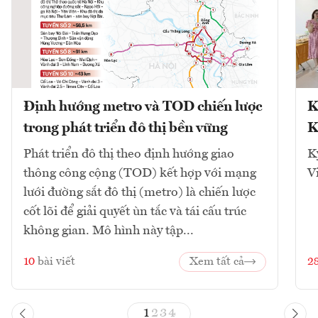
Định hướng metro và TOD chiến lược
K
trong phát triển đô thị bền vững
K
Phát triển đô thị theo định hướng giao
K
thông công cộng (TOD) kết hợp với mạng
V
lưới đường sắt đô thị (metro) là chiến lược
cốt lõi để giải quyết ùn tắc và tái cấu trúc
không gian. Mô hình này tập...
10
bài viết
Xem tất cả
2
1
2
3
4