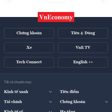
Chứng khoán
Tiêu & Dùng
Xe
VnE TV
Tech Connect
English ++
Tất cả chuyên mục
Kinh tế xanh
Tiêu điểm
Chuyển động xanh
Tài chính
Chứng khoán
Pháp lý
Ngân hàng
Doanh nghiệp niêm yết
Kinh tế số
Hạ tầng