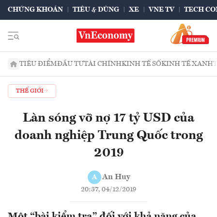
CHỨNG KHOÁN
TIÊU & DÙNG
XE
VNE TV
TECH CO
TIÊU ĐIỂM
ĐẦU TƯ
TÀI CHÍNH
KINH TẾ SỐ
KINH TẾ XANH
THẾ GIỚI
Làn sóng vỡ nợ 17 tỷ USD của
doanh nghiệp Trung Quốc trong
2019
An Huy
A
20:37, 04/12/2019
Một “bài kiểm tra” đối với khả năng của