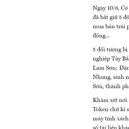
Ngày 10/6, Cơ
đã bắt giữ 5 
mua bán trái p
đồng...
5 đối tượng b
nghiệp Tây Bắ
Lam Sơn; Đặn
Nhung, sinh n
Sơn, thành p
Khám xét nơi 
Token chữ kí s
máy tính xách 
số tài liệu kh