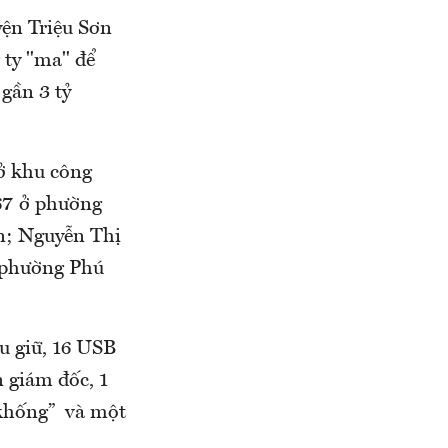
ện Triệu Sơn
 ty "ma" để
 gần 3 tỷ
ở khu công
67 ở phường
n; Nguyễn Thị
 phường Phú
u giữ, 16 USB
n giám đốc, 1
 “khống” và một