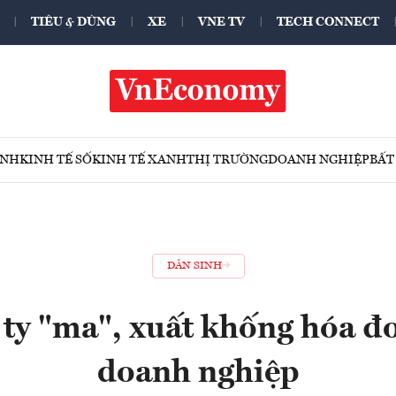
TIÊU & DÙNG
XE
VNE TV
TECH CONNECT
ÍNH
KINH TẾ SỐ
KINH TẾ XANH
THỊ TRƯỜNG
DOANH NGHIỆP
BẤT
DÂN SINH
ty "ma", xuất khống hóa đ
doanh nghiệp