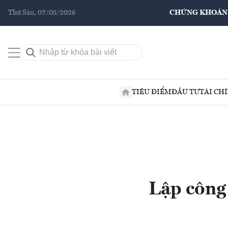
Thứ Sáu, 07/08/2026
CHỨNG KHOÁN
TIÊU ĐIỂM
ĐẦU TƯ
TÀI CH
Lập công 