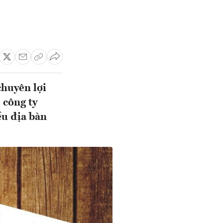
chuyên lợi
 công ty
ều địa bàn