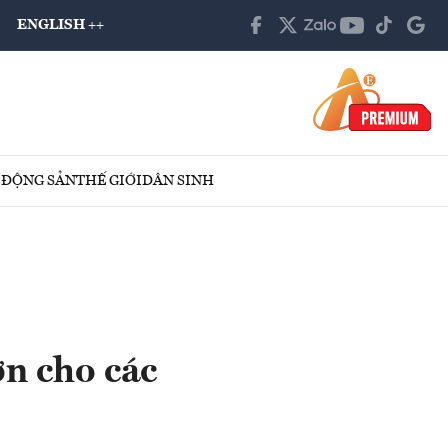
ENGLISH ++
 ĐỘNG SẢN
THẾ GIỚI
DÂN SINH
ơn cho các