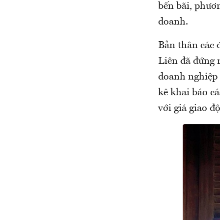
bến bãi, phươn
doanh.
Bản thân các
Liên đã đứng r
doanh nghiệp 
kê khai báo c
với giá giao đ