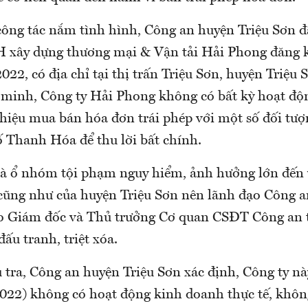
công tác nắm tình hình, Công an huyện Triệu Sơn đ
 xây dựng thương mại & Vận tải Hải Phong đăng k
022, có địa chỉ tại thị trấn Triệu Sơn, huyện Triệu 
 minh, Công ty Hải Phong không có bất kỳ hoạt đ
hiệu mua bán hóa đơn trái phép với một số đối tượ
 Thanh Hóa để thu lời bất chính.
là ổ nhóm tội phạm nguy hiểm, ảnh hưởng lớn đến 
 cũng như của huyện Triệu Sơn nên lãnh đạo Công a
o Giám đốc và Thủ trưởng Cơ quan CSĐT Công an t
ấu tranh, triệt xóa.
 tra, Công an huyện Triệu Sơn xác định, Công ty nà
2022) không có hoạt động kinh doanh thực tế, khôn