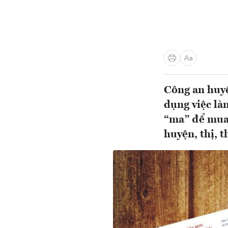
Công an huyệ
dụng việc làm
“ma” để mua 
huyện, thị, t