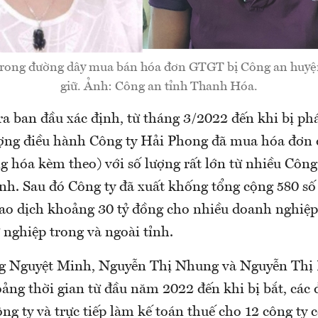
trong đường dây mua bán hóa đơn GTGT bị Công an huyệ
giữ. Ảnh: Công an tỉnh Thanh Hóa.
ra ban đầu xác định, từ tháng 3/2022 đến khi bị phá
tượng điều hành Công ty Hải Phong đã mua hóa đơn
g hóa kèm theo) với số lượng rất lớn từ nhiều Công
ỉnh. Sau đó Công ty đã xuất khống tổng cộng 580 số
giao dịch khoảng 30 tỷ đồng cho nhiều doanh nghiệp
 nghiệp trong và ngoài tỉnh.
g Nguyệt Minh, Nguyễn Thị Nhung và Nguyễn Thị 
ảng thời gian từ đầu năm 2022 đến khi bị bắt, các 
ng ty và trực tiếp làm kế toán thuế cho 12 công ty 