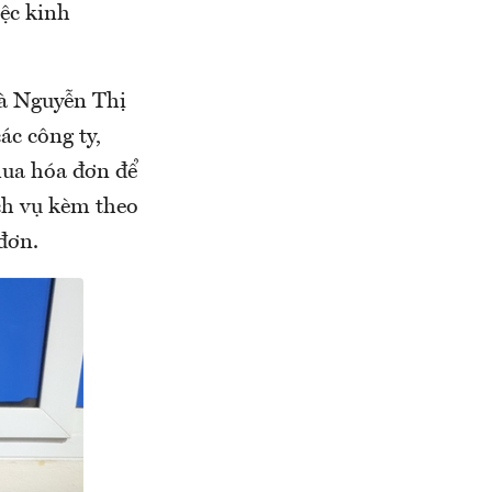
iệc kinh
à Nguyễn Thị
ác công ty,
mua hóa đơn để
ch vụ kèm theo
 đơn.