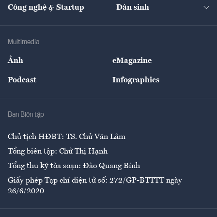
Nhà đầu tư
Du lịch
Công nghệ & Startup
Dân sinh
Tư vấn
Nông sản
Doanh nhân
Tư vấn Tiêu & Dùng
Infographics
Hạ tầng
Sức khỏe
Khung pháp lý
Doanh nghiệp
Địa phương
Thị trường
Bảo hiểm
Multimedia
Sự kiện
Nhân lực
Ảnh
eMagazine
Đẹp +
An sinh
Podcast
Infographics
Giải trí
Y tế
Nhà
Ban Biên tập
Ẩm thực
Chủ tịch HĐBT: TS. Chử Văn Lâm
Tổng biên tập: Chử Thị Hạnh
Tổng thư ký tòa soạn: Đào Quang Bính
Giấy phép Tạp chí điện tử số: 272/GP-BTTTT ngày
26/6/2020