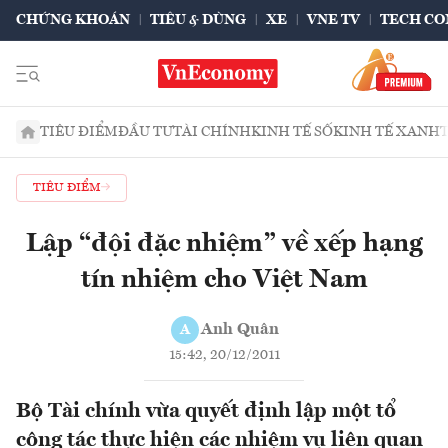
CHỨNG KHOÁN
TIÊU & DÙNG
XE
VNE TV
TECH CO
TIÊU ĐIỂM
ĐẦU TƯ
TÀI CHÍNH
KINH TẾ SỐ
KINH TẾ XANH
TIÊU ĐIỂM
Lập “đội đặc nhiệm” về xếp hạng
tín nhiệm cho Việt Nam
Anh Quân
A
15:42, 20/12/2011
Bộ Tài chính vừa quyết định lập một tổ
công tác thực hiện các nhiệm vụ liên quan