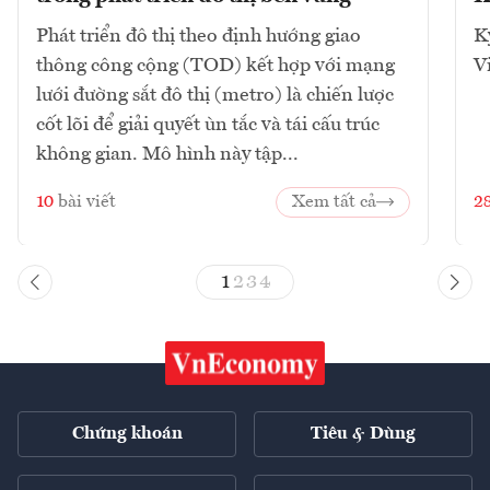
Phát triển đô thị theo định hướng giao
K
thông công cộng (TOD) kết hợp với mạng
V
lưới đường sắt đô thị (metro) là chiến lược
cốt lõi để giải quyết ùn tắc và tái cấu trúc
không gian. Mô hình này tập...
10
bài viết
Xem tất cả
2
1
2
3
4
Chứng khoán
Tiêu & Dùng