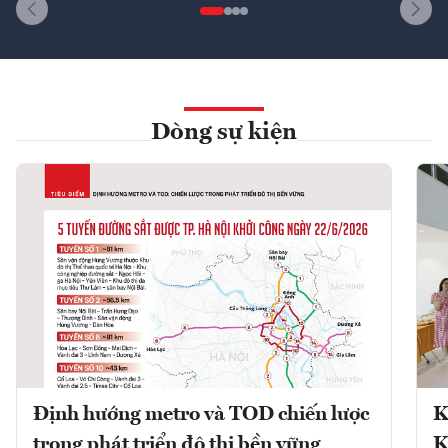
Dòng sự kiện
Định hướng metro và TOD chiến lược
K
trong phát triển đô thị bền vững
K