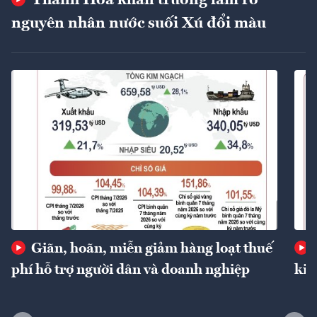
Thanh Hóa khẩn trương làm rõ
nguyên nhân nước suối Xú đổi màu
Giãn, hoãn, miễn giảm hàng loạt thuế
phí hỗ trợ người dân và doanh nghiệp
kin