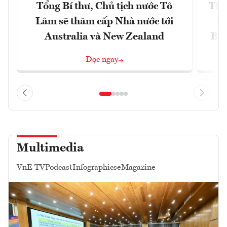
Tổng Bí thư, Chủ tịch nước Tô
Thố
Lâm sẽ thăm cấp Nhà nước tới
lậ
Australia và New Zealand
Bắc
Đọc ngay
Multimedia
VnE TV
Podcast
Infographics
eMagazine