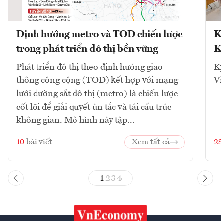
Định hướng metro và TOD chiến lược
K
trong phát triển đô thị bền vững
K
Phát triển đô thị theo định hướng giao
K
thông công cộng (TOD) kết hợp với mạng
V
lưới đường sắt đô thị (metro) là chiến lược
cốt lõi để giải quyết ùn tắc và tái cấu trúc
không gian. Mô hình này tập...
10
bài viết
Xem tất cả
2
1
2
3
4