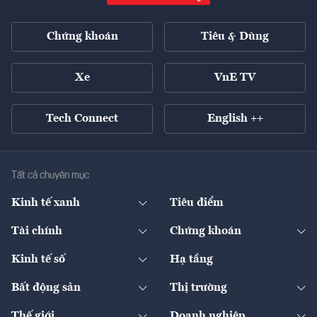
Chứng khoán
Tiêu & Dùng
Xe
VnE TV
Tech Connect
English ++
Tất cả chuyên mục
Kinh tế xanh
Tiêu điểm
Chuyển động xanh
Tài chính
Chứng khoán
Pháp lý
Ngân hàng
Doanh nghiệp niêm yết
Kinh tế số
Hạ tầng
Thương hiệu xanh
Thị trường vốn
Thị trường
Sản phẩm - Thị trường
Bất động sản
Thị trường
Diễn đàn
Thuế
Đầu tư
Tài sản số
Chính sách
Xuất nhập khẩu
Thế giới
Doanh nghiệp