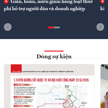
Giãn, hoãn, miễn giảm hàng loạt thuế
phí hỗ trợ người dân và doanh nghiệp
kin
Dòng sự kiện