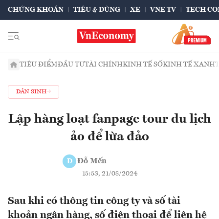
CHỨNG KHOÁN
TIÊU & DÙNG
XE
VNE TV
TECH CO
TIÊU ĐIỂM
ĐẦU TƯ
TÀI CHÍNH
KINH TẾ SỐ
KINH TẾ XANH
DÂN SINH
Lập hàng loạt fanpage tour du lịch
ảo để lừa đảo
Đỗ Mến
Đ
15:53, 21/08/2024
Sau khi có thông tin công ty và số tài
khoản ngân hàng, số điện thoại để liên hệ