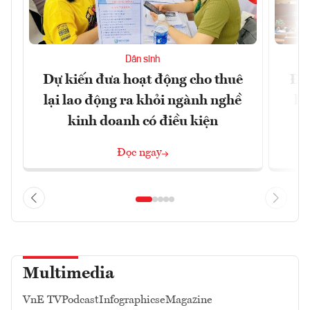
Dân sinh
Dự kiến đưa hoạt động cho thuê
Đề 
lại lao động ra khỏi ngành nghề
hà
kinh doanh có điều kiện
n
Đọc ngay
Multimedia
VnE TV
Podcast
Infographics
eMagazine