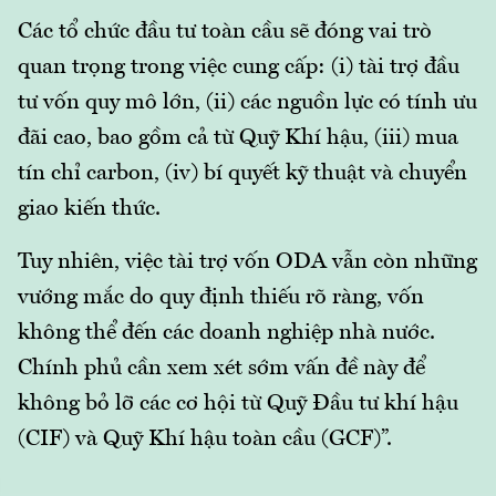
Các tổ chức đầu tư toàn cầu sẽ đóng vai trò
quan trọng trong việc cung cấp: (i) tài trợ đầu
tư vốn quy mô lớn, (ii) các nguồn lực có tính ưu
đãi cao, bao gồm cả từ Quỹ Khí hậu, (iii) mua
tín chỉ carbon, (iv) bí quyết kỹ thuật và chuyển
giao kiến ​​thức.
Tuy nhiên, việc tài trợ vốn ODA vẫn còn những
vướng mắc do quy định thiếu rõ ràng, vốn
không thể đến các doanh nghiệp nhà nước.
Chính phủ cần xem xét sớm vấn đề này để
không bỏ lỡ các cơ hội từ Quỹ Đầu tư khí hậu
(CIF) và Quỹ Khí hậu toàn cầu (GCF)”.