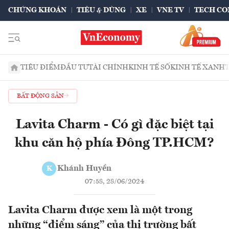
CHỨNG KHOÁN
TIÊU & DÙNG
XE
VNE TV
TECH CO
TIÊU ĐIỂM
ĐẦU TƯ
TÀI CHÍNH
KINH TẾ SỐ
KINH TẾ XANH
BẤT ĐỘNG SẢN
Lavita Charm - Có gì đặc biệt tại
khu căn hộ phía Đông TP.HCM?
Khánh Huyền
K
07:58, 28/06/2024
Lavita Charm được xem là một trong
những “điểm sáng” của thị trường bất