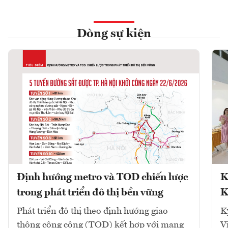
Dòng sự kiện
Định hướng metro và TOD chiến lược
K
trong phát triển đô thị bền vững
K
Phát triển đô thị theo định hướng giao
K
thông công cộng (TOD) kết hợp với mạng
V