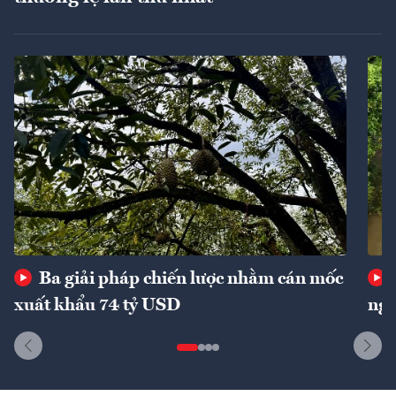
Ba giải pháp chiến lược nhằm cán mốc
xuất khẩu 74 tỷ USD
ngu