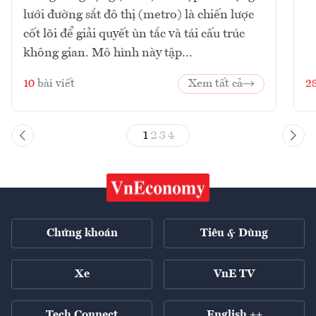
lưới đường sắt đô thị (metro) là chiến lược
cốt lõi để giải quyết ùn tắc và tái cấu trúc
không gian. Mô hình này tập...
10
bài viết
Xem tất cả
2
1
2
3
4
Chứng khoán
Tiêu & Dùng
Xe
VnE TV
Tech Connect
English ++