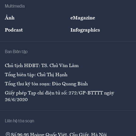
Địa phương
Thị trường
Bảo hiểm
Multimedia
Sự kiện
Nhân lực
Ảnh
eMagazine
Đẹp +
An sinh
Podcast
Infographics
Giải trí
Y tế
Nhà
Ban Biên tập
Ẩm thực
Chủ tịch HĐBT: TS. Chử Văn Lâm
Tổng biên tập: Chử Thị Hạnh
Tổng thư ký tòa soạn: Đào Quang Bính
Giấy phép Tạp chí điện tử số: 272/GP-BTTTT ngày
26/6/2020
Liên hệ tòa soạn
Số 96-98 Hoàng Quốc Việt, Cầu Giấy, Hà Nội