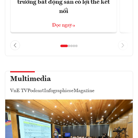
trường bất động sản có lợi thế kết
t
nối
Đọc ngay
Multimedia
VnE TV
Podcast
Infographics
eMagazine