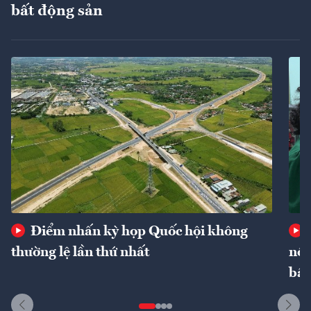
bất động sản
Điểm nhấn kỳ họp Quốc hội không
thường lệ lần thứ nhất
nôn
bất