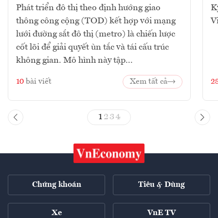
Phát triển đô thị theo định hướng giao
K
thông công cộng (TOD) kết hợp với mạng
V
lưới đường sắt đô thị (metro) là chiến lược
cốt lõi để giải quyết ùn tắc và tái cấu trúc
không gian. Mô hình này tập...
10
bài viết
Xem tất cả
2
1
2
3
4
Chứng khoán
Tiêu & Dùng
Xe
VnE TV