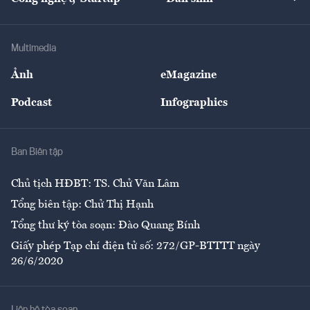
Tư vấn
Nông sản
Doanh nhân
Tư vấn Tiêu & Dùng
Infographics
Hạ tầng
Sức khỏe
Khung pháp lý
Doanh nghiệp
Địa phương
Thị trường
Bảo hiểm
Multimedia
Sự kiện
Nhân lực
Ảnh
eMagazine
Đẹp +
An sinh
Podcast
Infographics
Giải trí
Y tế
Nhà
Ban Biên tập
Ẩm thực
Chủ tịch HĐBT: TS. Chử Văn Lâm
Tổng biên tập: Chử Thị Hạnh
Tổng thư ký tòa soạn: Đào Quang Bính
Giấy phép Tạp chí điện tử số: 272/GP-BTTTT ngày
26/6/2020
Liên hệ tòa soạn