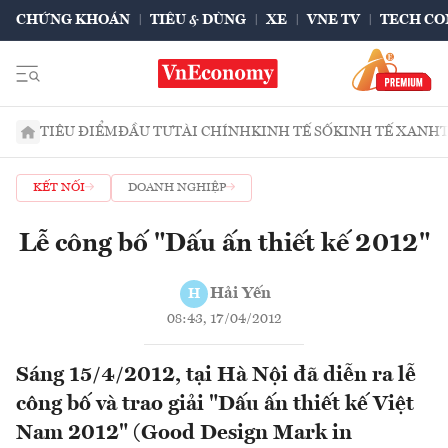
CHỨNG KHOÁN
TIÊU & DÙNG
XE
VNE TV
TECH CO
TIÊU ĐIỂM
ĐẦU TƯ
TÀI CHÍNH
KINH TẾ SỐ
KINH TẾ XANH
KẾT NỐI
DOANH NGHIỆP
Lễ công bố "Dấu ấn thiết kế 2012"
Hải Yến
H
08:43, 17/04/2012
Sáng 15/4/2012, tại Hà Nội đã diễn ra lễ
công bố và trao giải "Dấu ấn thiết kế Việt
Nam 2012" (Good Design Mark in