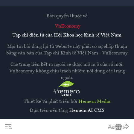
Bản quyền thuộc về
VnEconomy
Tạp chí điện tử của Hội Khoa học Kinh tế Việt Nam
Mọi tin bài đăng lại từ website này phải có sự chấp thuận
bằng văn bản của
Tạp chí Kinh tế Việt Nam - VnEconomy
Các trang liên kết ra ngoài sẽ được mở ra ở cửa sổ mới.
VnEconomy không chịu trách nhiệm nội dung các trang
ngoài.
Thiết kế và phát triển bởi
Hemera Media
Dựa trên nền tảng
Hemera AI CMS