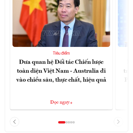
Tiêu điểm
Đưa quan hệ Đối tác Chiến lược
Ph
toàn diện Việt Nam - Australia đi
trự
vào chiều sâu, thực chất, hiệu quả
Phi
Đ
Đọc ngay