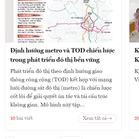
Định hướng metro và TOD chiến lược
K
trong phát triển đô thị bền vững
K
Phát triển đô thị theo định hướng giao
K
thông công cộng (TOD) kết hợp với mạng
V
lưới đường sắt đô thị (metro) là chiến lược
cốt lõi để giải quyết ùn tắc và tái cấu trúc
không gian. Mô hình này tập...
10
bài viết
Xem tất cả
2