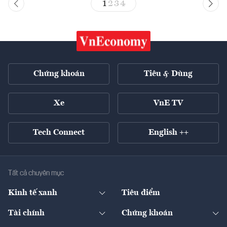
1
2
3
4
Chứng khoán
Tiêu & Dùng
Xe
VnE TV
Tech Connect
English ++
Tất cả chuyên mục
Kinh tế xanh
Tiêu điểm
Chuyển động xanh
Tài chính
Chứng khoán
Pháp lý