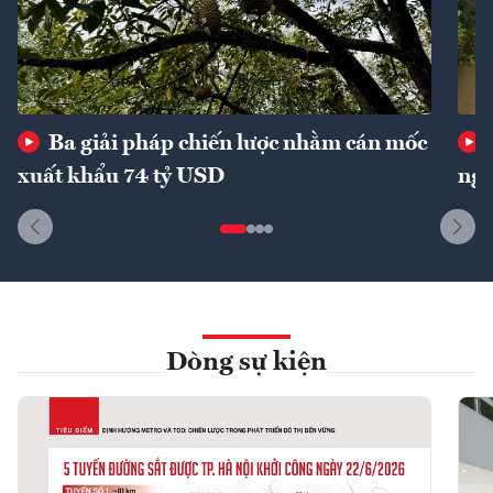
Ba giải pháp chiến lược nhằm cán mốc
xuất khẩu 74 tỷ USD
ngu
Dòng sự kiện