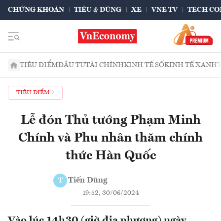
CHỨNG KHOÁN
TIÊU & DÙNG
XE
VNE TV
TECH CO
TIÊU ĐIỂM
ĐẦU TƯ
TÀI CHÍNH
KINH TẾ SỐ
KINH TẾ XANH
TIÊU ĐIỂM
Lễ đón Thủ tướng Phạm Minh
Chính và Phu nhân thăm chính
thức Hàn Quốc
Tiến Dũng
T
19:52, 30/06/2024
Vào lúc 14h30 (giờ địa phương) ngày