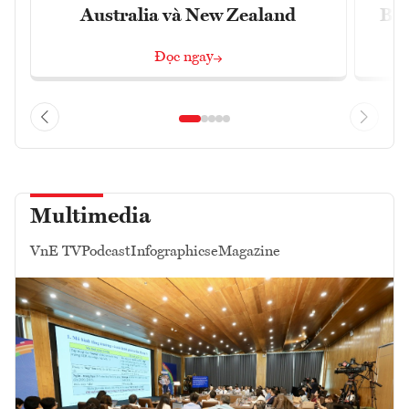
Australia và New Zealand
Bắc
Đọc ngay
Multimedia
VnE TV
Podcast
Infographics
eMagazine