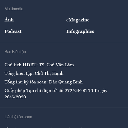
Doanh nghiệp
Địa phương
Thị trường
Bảo hiểm
Multimedia
Sự kiện
Nhân lực
Ảnh
eMagazine
Đẹp +
An sinh
Podcast
Infographics
Giải trí
Y tế
Nhà
Ban Biên tập
Ẩm thực
Chủ tịch HĐBT: TS. Chử Văn Lâm
Tổng biên tập: Chử Thị Hạnh
Tổng thư ký tòa soạn: Đào Quang Bính
Giấy phép Tạp chí điện tử số: 272/GP-BTTTT ngày
26/6/2020
Liên hệ tòa soạn