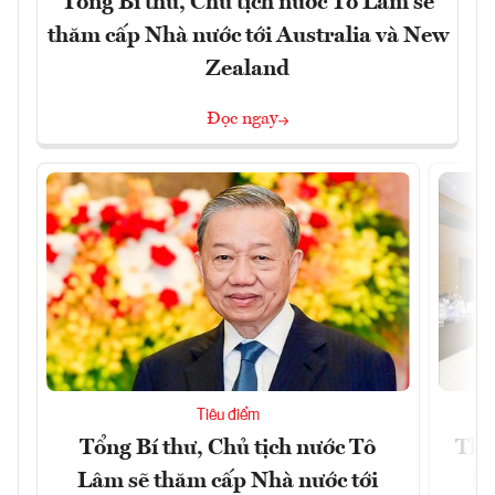
Tổng Bí thư, Chủ tịch nước Tô Lâm sẽ
thăm cấp Nhà nước tới Australia và New
Zealand
Đọc ngay
Tiêu điểm
Tổng Bí thư, Chủ tịch nước Tô
Thố
Lâm sẽ thăm cấp Nhà nước tới
lậ