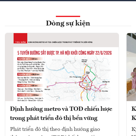
Dòng sự kiện
Định hướng metro và TOD chiến lược
K
trong phát triển đô thị bền vững
K
Phát triển đô thị theo định hướng giao
K