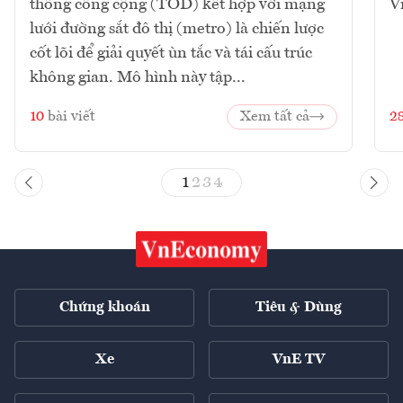
thông công cộng (TOD) kết hợp với mạng
V
lưới đường sắt đô thị (metro) là chiến lược
cốt lõi để giải quyết ùn tắc và tái cấu trúc
không gian. Mô hình này tập...
10
bài viết
Xem tất cả
2
1
2
3
4
Chứng khoán
Tiêu & Dùng
Xe
VnE TV