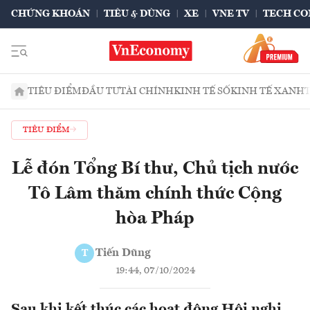
CHỨNG KHOÁN
TIÊU & DÙNG
XE
VNE TV
TECH CO
TIÊU ĐIỂM
ĐẦU TƯ
TÀI CHÍNH
KINH TẾ SỐ
KINH TẾ XANH
TIÊU ĐIỂM
Lễ đón Tổng Bí thư, Chủ tịch nước
Tô Lâm thăm chính thức Cộng
hòa Pháp
Tiến Dũng
T
19:44, 07/10/2024
Sau khi kết thúc các hoạt động Hội nghị