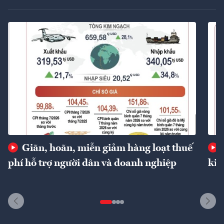
Giãn, hoãn, miễn giảm hàng loạt thuế
phí hỗ trợ người dân và doanh nghiệp
kin