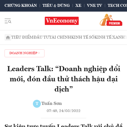
CHỨNG KHOÁN
TIÊU & DÙNG
XE
VNE TV
TECH CO
TIÊU ĐIỂM
ĐẦU TƯ
TÀI CHÍNH
KINH TẾ SỐ
KINH TẾ XANH
DOANH NGHIỆP
Leaders Talk: “Doanh nghiệp đổi
mới, đón đầu thử thách hậu đại
dịch”
Tuấn Sơn
T
07:49, 24/03/2022
Sự kiện trực tuyến Leaders Talk với chủ đề