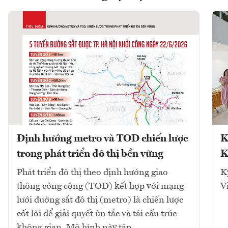
Định hướng metro và TOD chiến lược
K
trong phát triển đô thị bền vững
K
Phát triển đô thị theo định hướng giao
K
thông công cộng (TOD) kết hợp với mạng
V
lưới đường sắt đô thị (metro) là chiến lược
cốt lõi để giải quyết ùn tắc và tái cấu trúc
không gian. Mô hình này tập...