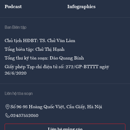
An sinh
Podcast
Infographics
Giải trí
Y tế
Nhà
Ban Biên tập
Ẩm thực
Chủ tịch HĐBT: TS. Chử Văn Lâm
Tổng biên tập: Chử Thị Hạnh
Tổng thư ký tòa soạn: Đào Quang Bính
Giấy phép Tạp chí điện tử số: 272/GP-BTTTT ngày
26/6/2020
Liên hệ tòa soạn
Số 96-98 Hoàng Quốc Việt, Cầu Giấy, Hà Nội
02437552050
Liên hệ quảng cáo