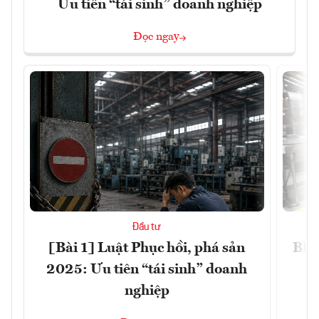
Ưu tiên “tái sinh” doanh nghiệp
Đọc ngay
Đầu tư
[Bài 1] Luật Phục hồi, phá sản
Blo
2025: Ưu tiên “tái sinh” doanh
nghiệp