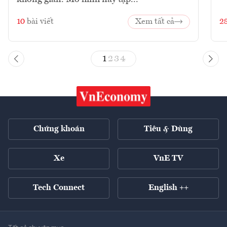
10
bài viết
Xem tất cả
2
1
2
3
4
Chứng khoán
Tiêu & Dùng
Xe
VnE TV
Tech Connect
English ++