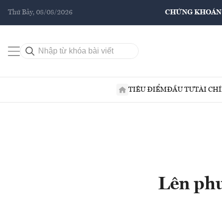
Thứ Bảy, 08/08/2026
CHỨNG KHOÁN
TIÊU ĐIỂM
ĐẦU TƯ
TÀI CH
Lên phư