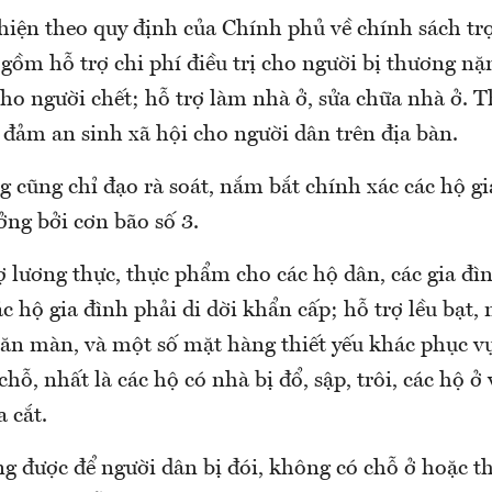
hiện theo quy định của Chính phủ về chính sách trợ
gồm hỗ trợ chi phí điều trị cho người bị thương nặn
ho người chết; hỗ trợ làm nhà ở, sửa chữa nhà ở. T
 đảm an sinh xã hội cho người dân trên địa bàn.
 cũng chỉ đạo rà soát, nắm bắt chính xác các hộ gia
ởng bởi cơn bão số 3.
ợ lương thực, thực phẩm cho các hộ dân, các gia đì
các hộ gia đình phải di dời khẩn cấp; hỗ trợ lều bạt,
ăn màn, và một số mặt hàng thiết yếu khác phục v
 chỗ, nhất là các hộ có nhà bị đổ, sập, trôi, các hộ ở
a cắt.
g được để người dân bị đói, không có chỗ ở hoặc th