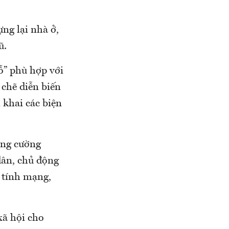
ựng lại nhà ở,
ũ.
ỗ” phù hợp với
 chẽ diễn biến
 khai các biện
ăng cường
 dân, chủ động
 tính mạng,
xã hội cho