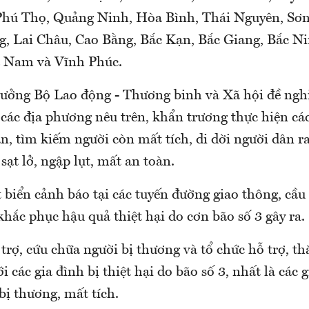
 Phú Thọ, Quảng Ninh, Hòa Bình, Thái Nguyên, Sơn
g, Lai Châu, Cao Bằng, Bắc Kạn, Bắc Giang, Bắc N
 Nam và Vĩnh Phúc.
rưởng Bộ Lao động - Thương binh và Xã hội đề ngh
các địa phương nêu trên, khẩn trương thực hiện cá
n, tìm kiếm người còn mất tích, di dời người dân r
 sạt lở, ngập lụt, mất an toàn.
 biển cảnh báo tại các tuyến đường giao thông, cầu
à khắc phục hậu quả thiệt hại do cơn bão số 3 gây ra.
trợ, cứu chữa người bị thương và tổ chức hỗ trợ, t
ới các gia đình bị thiệt hại do bão số 3, nhất là các 
 bị thương, mất tích.