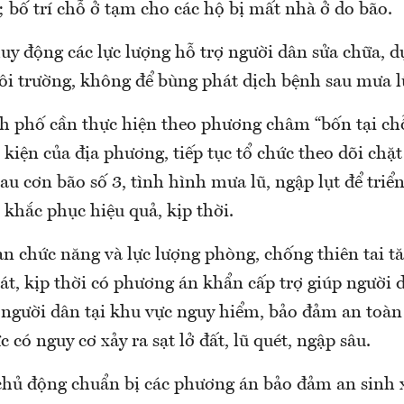
; bố trí chỗ ở tạm cho các hộ bị mất nhà ở do bão.
uy động các lực lượng hỗ trợ người dân sửa chữa, d
ôi trường, không để bùng phát dịch bệnh sau mưa l
nh phố cần thực hiện theo phương châm “bốn tại ch
 kiện của địa phương, tiếp tục tổ chức theo dõi chặt
au cơn bão số 3, tình hình mưa lũ, ngập lụt để triển
khắc phục hiệu quả, kịp thời.
an chức năng và lực lượng phòng, chống thiên tai t
oát, kịp thời có phương án khẩn cấp trợ giúp người
n người dân tại khu vực nguy hiểm, bảo đảm an toàn
 có nguy cơ xảy ra sạt lở đất, lũ quét, ngập sâu.
 chủ động chuẩn bị các phương án bảo đảm an sinh 