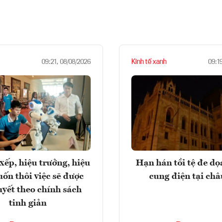
Kinh tế xanh
09:21, 08/08/2026
09:1
xếp, hiệu trưởng, hiệu
Hạn hán tồi tệ đe d
ốn thôi việc sẽ được
cung điện tại ch
uyết theo chính sách
tinh giản