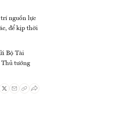
trí nguồn lực
c, để kịp thời
ửi Bộ Tài
h Thủ tướng