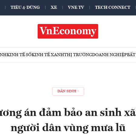
TIÊU & DÙNG
XE
VNE TV
TECH CONNECT
ÍNH
KINH TẾ SỐ
KINH TẾ XANH
THỊ TRƯỜNG
DOANH NGHIỆP
BẤT
DÂN SINH
ơng án đảm bảo an sinh xã
người dân vùng mưa lũ