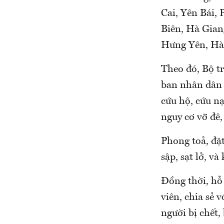
Cai, Yên Bái,
Biên, Hà Gian
Hưng Yên, Hà
Theo đó, Bộ t
ban nhân dân 
cứu hộ, cứu nạ
nguy cơ vỡ đê,
Phong toả, đặt
sập, sạt lở, v
Đồng thời, hỗ 
viên, chia sẻ v
người bị chết,