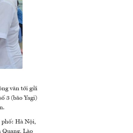
ng văn tới gửi
ố 3 (bão Yagi)
n.
h phố: Hà Nội,
n Quang, Lào