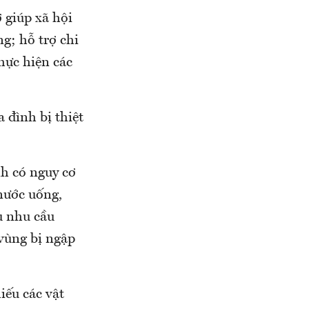
 giúp xã hội
g; hỗ trợ chi
hực hiện các
 đình bị thiệt
nh có nguy cơ
 nước uống,
ụ nhu cầu
 vùng bị ngập
iếu các vật