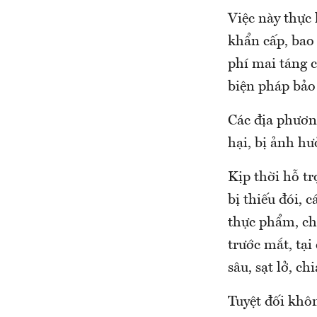
Việc này thực 
khẩn cấp, bao 
phí mai táng c
biện pháp bảo
Các địa phương
hại, bị ảnh hư
Kịp thời hỗ tr
bị thiếu đói, 
thực phẩm, ch
trước mắt, tại
sâu, sạt lở, chi
Tuyệt đối khôn