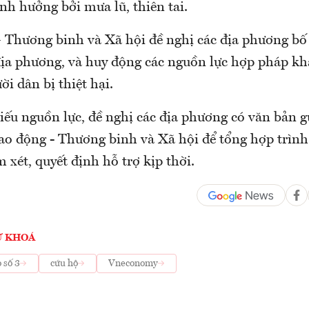
nh hưởng bởi mưa lũ, thiên tai.
 Thương binh và Xã hội đề nghị các địa phương bố 
địa phương, và huy động các nguồn lực hợp pháp khá
ời dân bị thiệt hại.
iếu nguồn lực, đề nghị các địa phương có văn bản g
ao động - Thương binh và Xã hội để tổng hợp trìn
xét, quyết định hỗ trợ kịp thời.
Ừ KHOÁ
 số 3
cứu hộ
Vneconomy