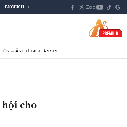
ENGLISH ++
 ĐỘNG SẢN
THẾ GIỚI
DÂN SINH
 hội cho