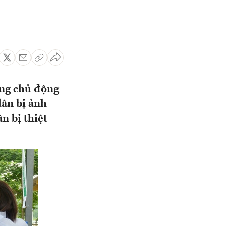
ơng chủ động
dân bị ảnh
n bị thiệt