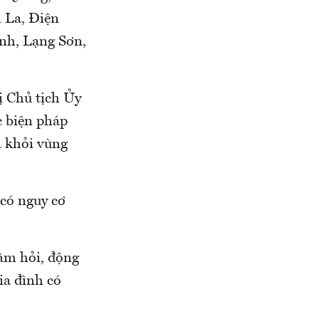
 La, Điện
inh, Lạng Sơn,
ị Chủ tịch Ủy
c biện pháp
a khỏi vùng
 có nguy cơ
hăm hỏi, động
gia đình có