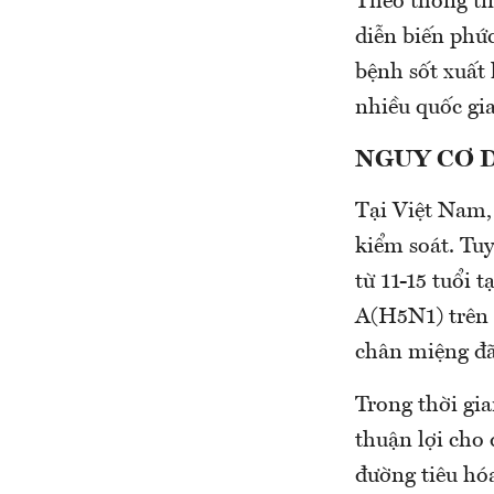
Theo thông tin
diễn biến phức
bệnh sốt xuất 
nhiều quốc gia
NGUY CƠ 
Tại Việt Nam,
kiểm soát. Tuy
từ 11-15 tuổi
A(H5N1) trên 
chân miệng đã
Trong thời gia
thuận lợi cho 
đường tiêu hóa