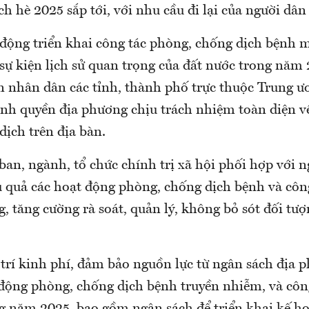
ch hè 2025 sắp tới, với nhu cầu đi lại của người dân
 động triển khai công tác phòng, chống dịch bệnh m
 sự kiện lịch sử quan trọng của đất nước trong năm 
n nhân dân các tỉnh, thành phố trực thuộc Trung ư
nh quyền địa phương chịu trách nhiệm toàn diện về
ịch trên địa bàn.
an, ngành, tổ chức chính trị xã hội phối hợp với n
ệu quả các hoạt động phòng, chống dịch bệnh và côn
 tăng cường rà soát, quản lý, không bỏ sót đối tư
trí kinh phí, đảm bảo nguồn lực từ ngân sách địa p
 động phòng, chống dịch bệnh truyền nhiễm, và côn
 năm 2025, bao gồm ngân sách để triển khai kế h