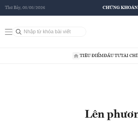
Thứ Bảy, 08/08/2026
CHỨNG KHOÁN
TIÊU ĐIỂM
ĐẦU TƯ
TÀI CH
Lên phươn