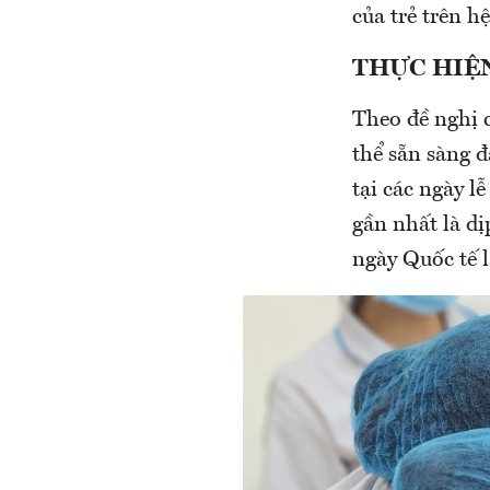
của trẻ trên h
THỰC HIỆ
Theo đề nghị c
thể sẵn sàng đ
tại các ngày l
gần nhất là d
ngày Quốc tế l