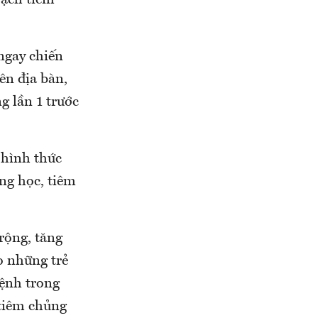
ngay chiến
ên địa bàn,
g lần 1 trước
 hình thức
ng học, tiêm
rộng, tăng
o những trẻ
bệnh trong
tiêm chủng