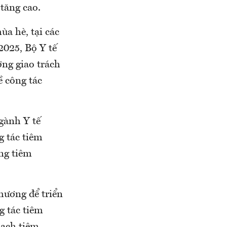
 tăng cao.
ùa hè, tại các
2025, Bộ Y tế
ơng giao trách
 công tác
gành Y tế
g tác tiêm
ợng tiêm
hương để triển
g tác tiêm
oạch tiêm