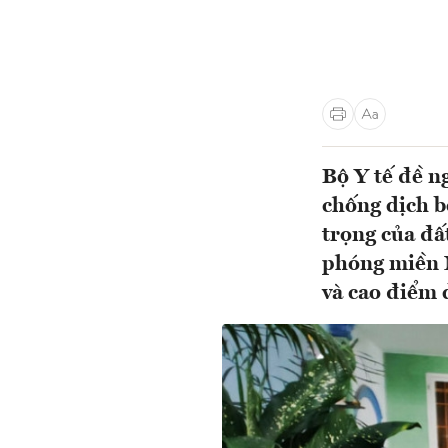
Bộ Y tế đề n
chống dịch bệ
trọng của đấ
phóng miền N
và cao điểm d