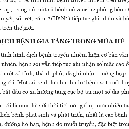
 từ Bộ Y tế, tình hình bệnh truyền nhiễm trên thế 
 tạp, trong đó một số bệnh có vaccine phòng bệnh (sở
huyết, sốt rét, cúm A(H5N1) tiếp tục ghi nhận và bù
 trên thế giới.
DỊCH BỆNH GIA TĂNG TRONG MÙA HÈ
 tình hình dịch bệnh truyền nhiễm hiện cơ bản vẫ
 nhiên, bệnh sởi vẫn tiếp tục ghi nhận số mắc cao
 tại một số tỉnh, thành phố; đã ghi nhận trường hợ
người. Một số bệnh lưu hành như bệnh sốt xuất huy
 bắt đầu có xu hướng tăng cục bộ tại một số địa ph
n tới là mùa hè với thời tiết nóng ẩm, mưa nhiều tạ
dịch bệnh phát sinh và phát triển, nhất là các bệnh
, đường hô hấp, bệnh do muỗi truyền, đặc biệt tron