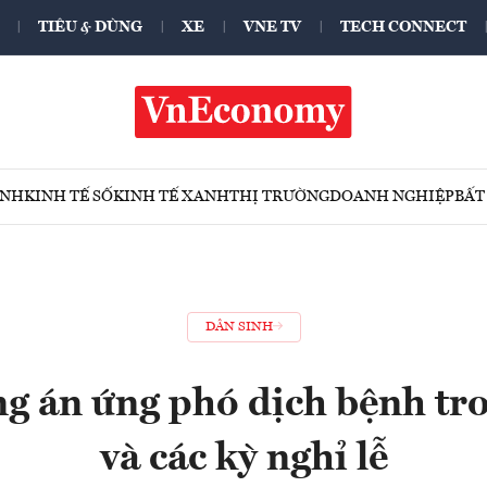
TIÊU & DÙNG
XE
VNE TV
TECH CONNECT
ÍNH
KINH TẾ SỐ
KINH TẾ XANH
THỊ TRƯỜNG
DOANH NGHIỆP
BẤT
DÂN SINH
g án ứng phó dịch bệnh tr
và các kỳ nghỉ lễ