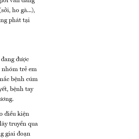
giới vẫn đang
i, ho gà...),
ng phát tại
n đang được
 ở nhóm trẻ em
p mắc bệnh cúm
ết, bệnh tay
ương.
o điều kiện
 lây truyền qua
g giai đoạn