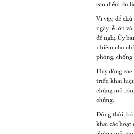
cao điểm du lị
Vì vậy, để chủ
ngày lễ lớn và
đề nghị Ủy ba
nhiệm cho chí
phòng, chống d
Huy động các b
triển khai hi
chủng mở rộng,
chủng.
Đồng thời, bố 
khai các hoạt
chủng mở rộng