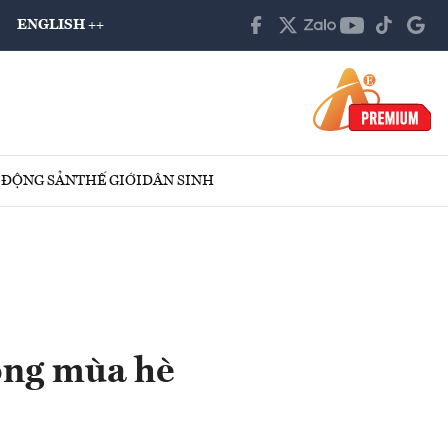
ENGLISH ++
 ĐỘNG SẢN
THẾ GIỚI
DÂN SINH
ong mùa hè