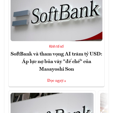
Kinh tế số
SoftBank và tham vọng AI trăm tỷ USD:
Áp lực nợ bủa vây "đế chế" của
Masayoshi Son
Đọc ngay