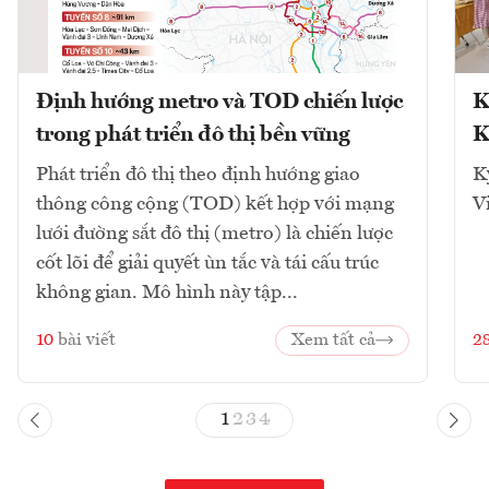
Định hướng metro và TOD chiến lược
K
trong phát triển đô thị bền vững
K
Phát triển đô thị theo định hướng giao
K
thông công cộng (TOD) kết hợp với mạng
V
lưới đường sắt đô thị (metro) là chiến lược
cốt lõi để giải quyết ùn tắc và tái cấu trúc
không gian. Mô hình này tập...
10
bài viết
Xem tất cả
2
1
2
3
4