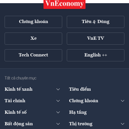
Chứng khoán
Tiêu & Dùng
Xe
VnE TV
Tech Connect
English ++
Tất cả chuyên mục
Kinh tế xanh
Tiêu điểm
Chuyển động xanh
Tài chính
Chứng khoán
Pháp lý
Ngân hàng
Doanh nghiệp niêm yết
Kinh tế số
Hạ tầng
Thương hiệu xanh
Thị trường vốn
Thị trường
Sản phẩm - Thị trường
Bất động sản
Thị trường
Diễn đàn
Thuế
Đầu tư