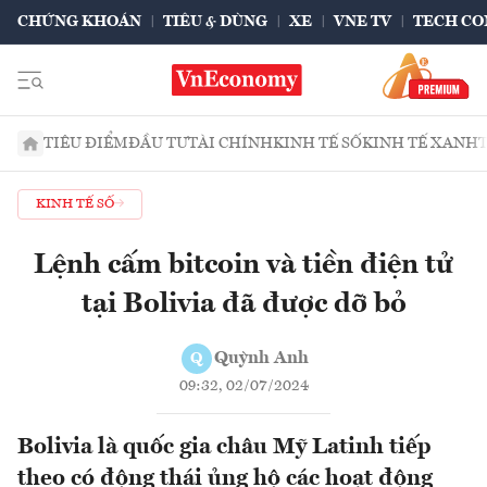
CHỨNG KHOÁN
TIÊU & DÙNG
XE
VNE TV
TECH CO
TIÊU ĐIỂM
ĐẦU TƯ
TÀI CHÍNH
KINH TẾ SỐ
KINH TẾ XANH
KINH TẾ SỐ
Lệnh cấm bitcoin và tiền điện tử
tại Bolivia đã được dỡ bỏ
Quỳnh Anh
Q
09:32, 02/07/2024
Bolivia là quốc gia châu Mỹ Latinh tiếp
theo có động thái ủng hộ các hoạt động