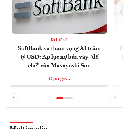
Kinh tế số
SoftBank và tham vọng AI trăm
Bùn
tỷ USD: Áp lực nợ bủa vây "đế
li
chế" của Masayoshi Son
Đọc ngay