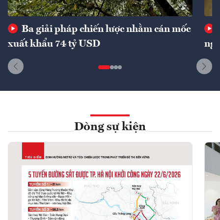
Ba giải pháp chiến lược nhằm cán mốc
xuất khẩu 74 tỷ USD
ngu
Dòng sự kiện