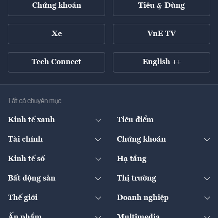
Chứng khoán
Tiêu & Dùng
Xe
VnE TV
Tech Connect
English ++
Tất cả chuyên mục
Kinh tế xanh
Tiêu điểm
Chuyển động xanh
Tài chính
Chứng khoán
Pháp lý
Ngân hàng
Doanh nghiệp niêm yết
Kinh tế số
Hạ tầng
Thương hiệu xanh
Thị trường vốn
Thị trường
Sản phẩm - Thị trường
Bất động sản
Thị trường
Diễn đàn
Thuế
Đầu tư
Tài sản số
Chính sách
Xuất nhập khẩu
Thế giới
Doanh nghiệp
Bảo hiểm
Quốc tế
Dịch vụ số
Thị trường
Khung pháp lý
Kinh tế
Chuyển động
Ấn phẩm
Multimedia