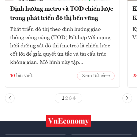
Định hướng metro và TOD chiến lược
K
trong phát triển đô thị bền vững
K
Phát triển đô thị theo định hướng giao
K
thông công cộng (TOD) kết hợp với mạng
V
lưới đường sắt đô thị (metro) là chiến lược
cốt lõi để giải quyết ùn tắc và tái cấu trúc
không gian. Mô hình này tập...
10
bài viết
Xem tất cả
2
1
2
3
4