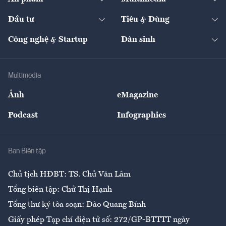
Khung pháp lý
Start-up
Dự án
Công nghiệp
Chuyển động 24h
Đối thoại
The Guide
Video
Đầu tư
Tiêu & Dùng
Quản trị số
Cafe BĐS
Thị trường
Kinh doanh
Kết nối
Tạp chí kinh tế Việt Nam
eMagazine
Nhà đầu tư
Du lịch
Công nghệ & Startup
Dân sinh
Tư vấn
Nông sản
Doanh nhân
Tư vấn Tiêu & Dùng
Infographics
Hạ tầng
Sức khỏe
Khung pháp lý
Doanh nghiệp
Địa phương
Thị trường
Bảo hiểm
Multimedia
Sự kiện
Nhân lực
Ảnh
eMagazine
Đẹp +
An sinh
Podcast
Infographics
Giải trí
Y tế
Nhà
Ban Biên tập
Ẩm thực
Chủ tịch HĐBT: TS. Chử Văn Lâm
Tổng biên tập: Chử Thị Hạnh
Tổng thư ký tòa soạn: Đào Quang Bính
Giấy phép Tạp chí điện tử số: 272/GP-BTTTT ngày