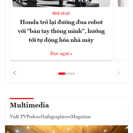
Kinh tế số
Honda trở lại đường đua robot
D
với "bàn tay thông minh", hướng
c
tới tự động hóa nhà máy
Đọc ngay
Multimedia
VnE TV
Podcast
Infographics
eMagazine