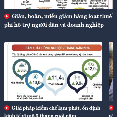
Giãn, hoãn, miễn giảm hàng loạt thuế
phí hỗ trợ người dân và doanh nghiệp
Giải pháp kiềm chế lạm phát, ổn định
kinh tế vĩ mô 5 tháng cuối năm
về 