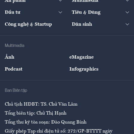
Ấn phẩm
Multimedia
Khung pháp lý
Start-up
Dự án
Công nghiệp
Chuyển động 24h
Đối thoại
The Guide
Video
Đầu tư
Tiêu & Dùng
Quản trị số
Cafe BĐS
Thị trường
Kinh doanh
Kết nối
Tạp chí kinh tế Việt Nam
eMagazine
Nhà đầu tư
Du lịch
Công nghệ & Startup
Dân sinh
Tư vấn
Nông sản
Doanh nhân
Tư vấn Tiêu & Dùng
Infographics
Hạ tầng
Sức khỏe
Khung pháp lý
Doanh nghiệp
Địa phương
Thị trường
Bảo hiểm
Multimedia
Sự kiện
Nhân lực
Ảnh
eMagazine
Đẹp +
An sinh
Podcast
Infographics
Giải trí
Y tế
Nhà
Ban Biên tập
Ẩm thực
Chủ tịch HĐBT: TS. Chử Văn Lâm
Tổng biên tập: Chử Thị Hạnh
Tổng thư ký tòa soạn: Đào Quang Bính
Giấy phép Tạp chí điện tử số: 272/GP-BTTTT ngày