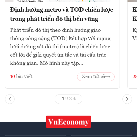
Định hướng metro và TOD chiến lược
K
trong phát triển đô thị bền vững
K
Phát triển đô thị theo định hướng giao
K
thông công cộng (TOD) kết hợp với mạng
V
lưới đường sắt đô thị (metro) là chiến lược
cốt lõi để giải quyết ùn tắc và tái cấu trúc
không gian. Mô hình này tập...
10
bài viết
Xem tất cả
2
1
2
3
4