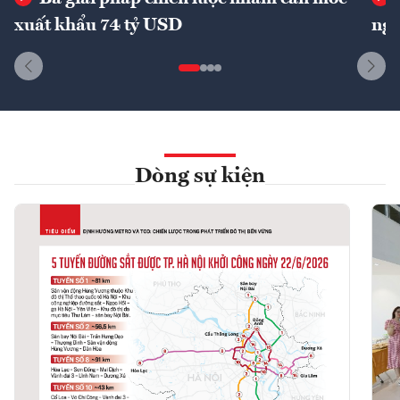
xuất khẩu 74 tỷ USD
ngu
Dòng sự kiện