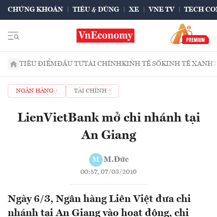
CHỨNG KHOÁN
TIÊU & DÙNG
XE
VNE TV
TECH CO
TIÊU ĐIỂM
ĐẦU TƯ
TÀI CHÍNH
KINH TẾ SỐ
KINH TẾ XANH
NGÂN HÀNG
TÀI CHÍNH
LienVietBank mở chi nhánh tại
An Giang
M.Đức
M
00:57, 07/03/2010
Ngày 6/3, Ngân hàng Liên Việt đưa chi
nhánh tại An Giang vào hoạt động, chi