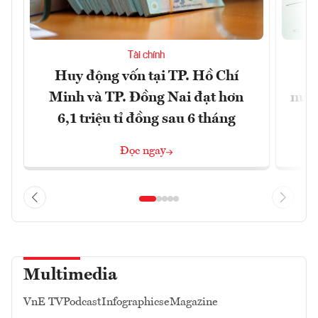
Tài chính
Huy động vốn tại TP. Hồ Chí
S
Minh và TP. Đồng Nai đạt hơn
nước
6,1 triệu tỉ đồng sau 6 tháng
Đọc ngay
Multimedia
VnE TV
Podcast
Infographics
eMagazine