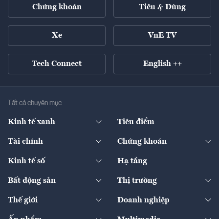
Chứng khoán
Tiêu & Dùng
Xe
VnE TV
Tech Connect
English ++
Tất cả chuyên mục
Kinh tế xanh
Tiêu điểm
Chuyển động xanh
Tài chính
Chứng khoán
Pháp lý
Ngân hàng
Doanh nghiệp niêm yết
Kinh tế số
Hạ tầng
Thương hiệu xanh
Thị trường vốn
Thị trường
Sản phẩm - Thị trường
Bất động sản
Thị trường
Diễn đàn
Thuế
Đầu tư
Tài sản số
Chính sách
Xuất nhập khẩu
Thế giới
Doanh nghiệp
Bảo hiểm
Quốc tế
Dịch vụ số
Thị trường
Khung pháp lý
Kinh tế
Chuyển động