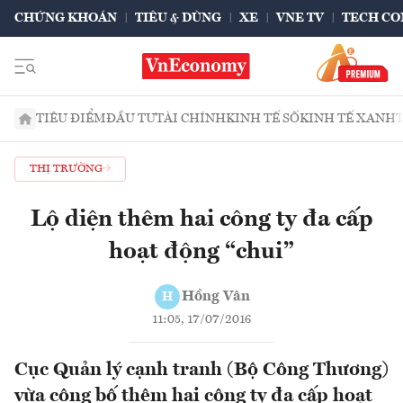
CHỨNG KHOÁN
TIÊU & DÙNG
XE
VNE TV
TECH CO
TIÊU ĐIỂM
ĐẦU TƯ
TÀI CHÍNH
KINH TẾ SỐ
KINH TẾ XANH
THỊ TRƯỜNG
Lộ diện thêm hai công ty đa cấp
hoạt động “chui”
Hồng Vân
H
11:05, 17/07/2016
Cục Quản lý cạnh tranh (Bộ Công Thương)
vừa công bố thêm hai công ty đa cấp hoạt