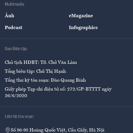
Bảo hiểm
Multimedia
Sự kiện
Nhân lực
Ảnh
eMagazine
Đẹp +
An sinh
Podcast
Infographics
Giải trí
Y tế
Nhà
Ban Biên tập
Ẩm thực
Chủ tịch HĐBT: TS. Chử Văn Lâm
Tổng biên tập: Chử Thị Hạnh
Tổng thư ký tòa soạn: Đào Quang Bính
Giấy phép Tạp chí điện tử số: 272/GP-BTTTT ngày
26/6/2020
Liên hệ tòa soạn
Số 96-98 Hoàng Quốc Việt, Cầu Giấy, Hà Nội