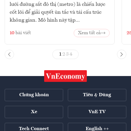
lưới đường sắt đô thị (metro) là chiến lược
cốt lõi để giải quyết ùn tắc và tái cấu trúc
không gian. Mô hình này tập...
10
bài viết
Xem tất cả
2
1
2
3
4
Chứng khoán
Tiêu & Dùng
Xe
VnE TV
Tech Connect
English ++