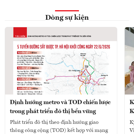
Dòng sự kiện
Định hướng metro và TOD chiến lược
K
trong phát triển đô thị bền vững
K
Phát triển đô thị theo định hướng giao
K
thông công cộng (TOD) kết hợp với mạng
V