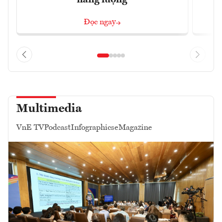
năng lượng
Đọc ngay
Multimedia
VnE TV
Podcast
Infographics
eMagazine