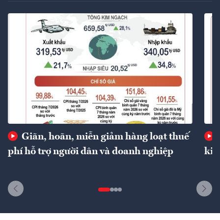
Giãn, hoãn, miễn giảm hàng loạt thuế
phí hỗ trợ người dân và doanh nghiệp
kin