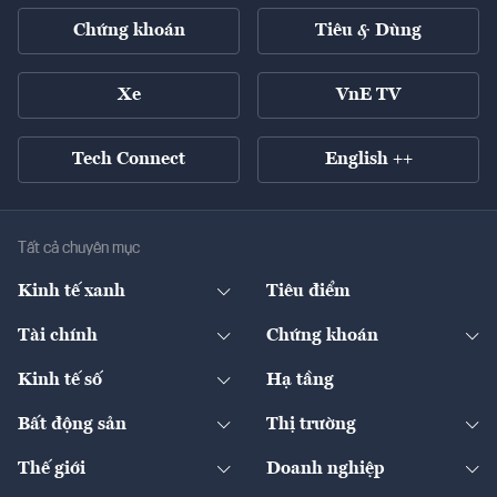
Chứng khoán
Tiêu & Dùng
Xe
VnE TV
Tech Connect
English ++
Tất cả chuyên mục
Kinh tế xanh
Tiêu điểm
Chuyển động xanh
Tài chính
Chứng khoán
Pháp lý
Ngân hàng
Doanh nghiệp niêm yết
Kinh tế số
Hạ tầng
Thương hiệu xanh
Thị trường vốn
Thị trường
Sản phẩm - Thị trường
Bất động sản
Thị trường
Diễn đàn
Thuế
Đầu tư
Tài sản số
Chính sách
Xuất nhập khẩu
Thế giới
Doanh nghiệp
Bảo hiểm
Quốc tế
Dịch vụ số
Thị trường
Khung pháp lý