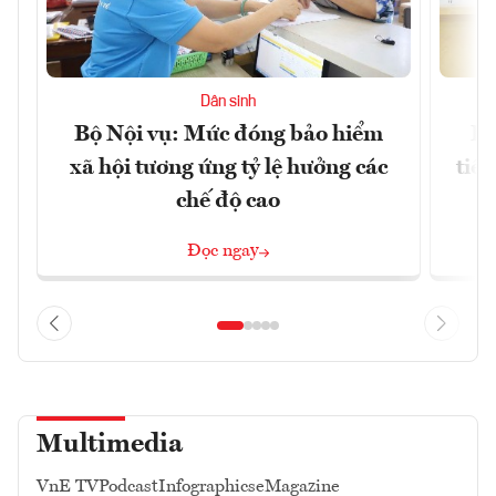
Dân sinh
Bộ Nội vụ: Mức đóng bảo hiểm
Bộ
xã hội tương ứng tỷ lệ hưởng các
tiề
chế độ cao
Đọc ngay
Multimedia
VnE TV
Podcast
Infographics
eMagazine