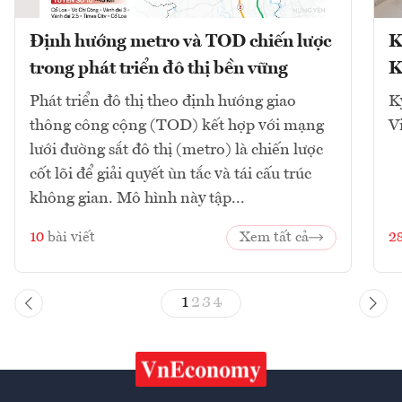
Định hướng metro và TOD chiến lược
K
trong phát triển đô thị bền vững
K
Phát triển đô thị theo định hướng giao
K
thông công cộng (TOD) kết hợp với mạng
V
lưới đường sắt đô thị (metro) là chiến lược
cốt lõi để giải quyết ùn tắc và tái cấu trúc
không gian. Mô hình này tập...
10
bài viết
Xem tất cả
2
1
2
3
4