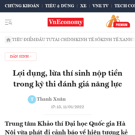
CHỨNG KHOÁN
TIÊU & DÙNG
XE
VNE TV
TECH CO
TIÊU ĐIỂM
ĐẦU TƯ
TÀI CHÍNH
KINH TẾ SỐ
KINH TẾ XANH
DÂN SINH
Lợi dụng, lừa thí sinh nộp tiền
trong kỳ thi đánh giá năng lực
Thanh Xuân
T
17:13, 11/01/2022
Trung tâm Khảo thí Đại học Quốc gia Hà
Nội vừa phát đi cảnh báo về hiện tượng kẻ