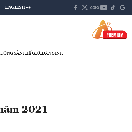
ENGLISH ++
 ĐỘNG SẢN
THẾ GIỚI
DÂN SINH
 năm 2021