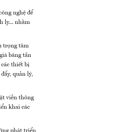
 công nghệ để
h ly... nhằm
ụ trọng tâm
 giá băng tần
các thiết bị
đẩy, quản lý,
ật viễn thông
iển khai các
ờng phát triển