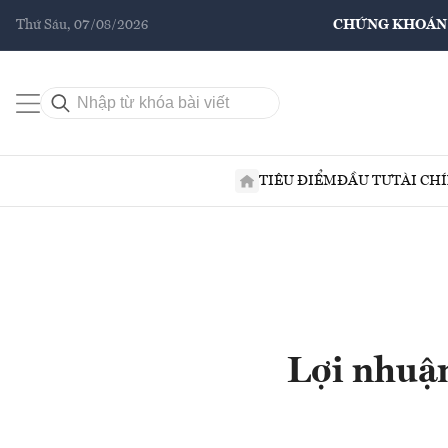
Thứ Sáu, 07/08/2026
CHỨNG KHOÁN
TIÊU ĐIỂM
ĐẦU TƯ
TÀI CH
Lợi nhuậ