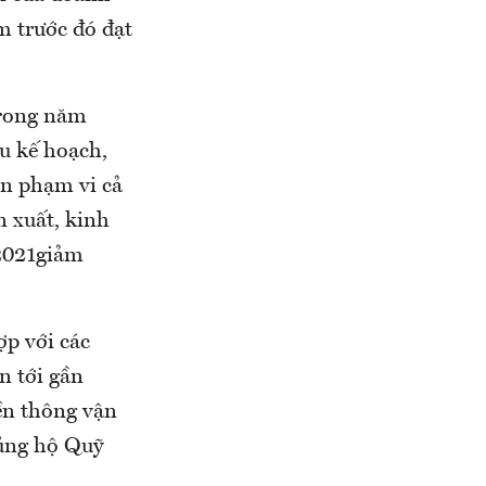
m trước đó đạt
trong năm
ều kế hoạch,
ên phạm vi cả
n xuất, kinh
 2021giảm
ợp với các
n tới gần
yền thông vận
 ủng hộ Quỹ