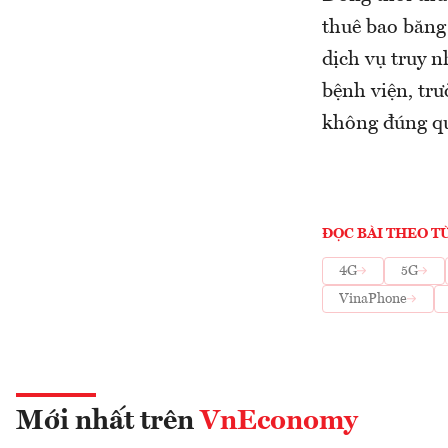
thuê bao băng
dịch vụ truy n
bệnh viện, trư
không đúng qu
ĐỌC BÀI THEO T
4G
5G
VinaPhone
Mới nhất trên
VnEconomy