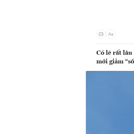
Có lẽ rất lâ
mới giảm “số