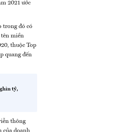
năm 2021 ước
o trong đó có
 tên miền
020, thuộc Top
áp quang đến
hìn tỷ,
viễn thông
ận của doanh