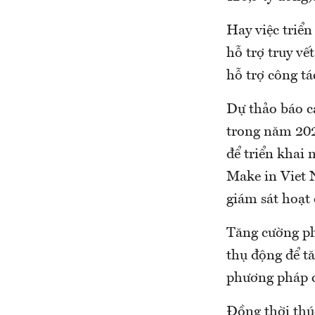
Hay việc triển
hỗ trợ truy vế
hỗ trợ công t
Dự thảo báo c
trong năm 2020
để triển khai 
Make in Viet 
giám sát hoạt
Tăng cường phố
thụ động để tă
phương pháp ch
Đồng thời thúc