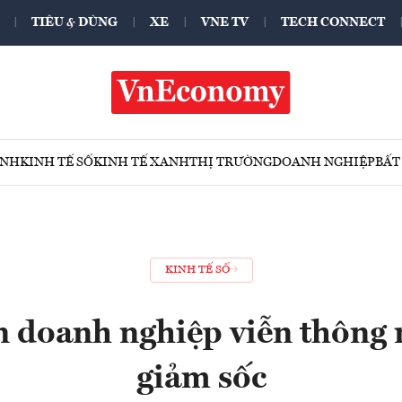
TIÊU & DÙNG
XE
VNE TV
TECH CONNECT
ÍNH
KINH TẾ SỐ
KINH TẾ XANH
THỊ TRƯỜNG
DOANH NGHIỆP
BẤT
KINH TẾ SỐ
n doanh nghiệp viễn thông
giảm sốc