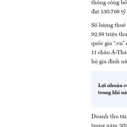
thông công bố
đạt 130.768 t
Số lượng thuê 
92,88 triệu t
quốc gia “.vn”
11 châu Á-Thá
hộ gia đình n
Lợi nhuận c
trong khi nă
Doanh thu tăn
trong năm 202