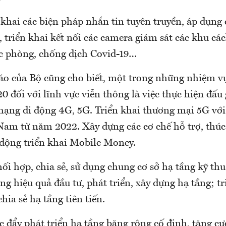
 khai các biện pháp nhắn tin tuyên truyền, áp dụng
t, triển khai kết nối các camera giám sát các khu các
ác phòng, chống dịch Covid-19…
áo của Bộ cũng cho biết, một trong những nhiệm v
 đối với lĩnh vực viễn thông là việc thực hiện đấu
mạng di động 4G, 5G. Triển khai thương mại 5G với 
Nam từ năm 2022. Xây dựng các cơ chế hỗ trợ, thúc 
 động triển khai Mobile Money.
i hợp, chia sẻ, sử dụng chung cơ sở hạ tầng kỹ thu
ng hiệu quả đầu tư, phát triển, xây dựng hạ tầng; tr
ia sẻ hạ tầng tiên tiến.
 đẩy phát triển hạ tầng băng rộng cố định, tăng cư