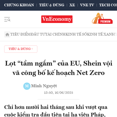
CHỨNG KHOÁN
TIÊU & DÙNG
XE
VNE TV
TECH CO
TIÊU ĐIỂM
ĐẦU TƯ
TÀI CHÍNH
KINH TẾ SỐ
KINH TẾ XANH
TIÊU & DÙNG
Lọt “tầm ngắm” của EU, Shein vội
vã công bố kế hoạch Net Zero
Minh Nguyệt
M
13:50, 16/06/2025
Chỉ hơn mười hai tháng sau khi vượt qua
cuộc kiểm tra đầu tiên tại hạ viện Pháp,