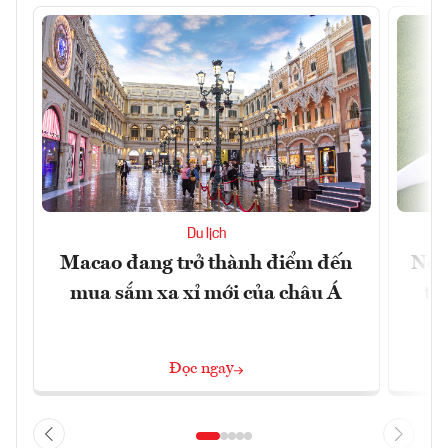
Du lịch
Macao đang trở thành điểm đến
Nền
mua sắm xa xỉ mới của châu Á
tr
Đọc ngay