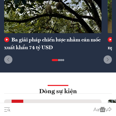
Ba giải pháp chiến lược nhằm cán mốc
xuất khẩu 74 tỷ USD
ngu
Dòng sự kiện