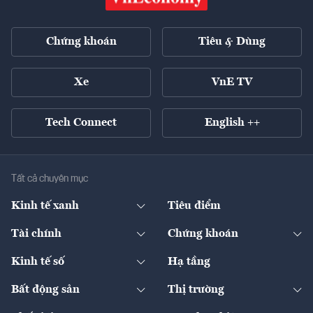
Chứng khoán
Tiêu & Dùng
Xe
VnE TV
Tech Connect
English ++
Tất cả chuyên mục
Kinh tế xanh
Tiêu điểm
Chuyển động xanh
Tài chính
Chứng khoán
Pháp lý
Ngân hàng
Doanh nghiệp niêm yết
Kinh tế số
Hạ tầng
Thương hiệu xanh
Thị trường vốn
Thị trường
Sản phẩm - Thị trường
Bất động sản
Thị trường
Diễn đàn
Thuế
Đầu tư
Tài sản số
Chính sách
Xuất nhập khẩu