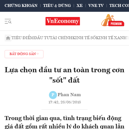
CHỨNG KHOÁN
TIÊU & DÙNG
XE
VNE TV
TECH CO
TIÊU ĐIỂM
ĐẦU TƯ
TÀI CHÍNH
KINH TẾ SỐ
KINH TẾ XANH
BẤT ĐỘNG SẢN
Lựa chọn đầu tư an toàn trong cơn
"sốt" đất
Phan Nam
P
17:42, 28/05/2018
Trong thời gian qua, tình trạng biến động
giá đất gồm rất nhiều lý do khách quan lẫn