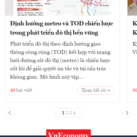
Định hướng metro và TOD chiến lược
K
trong phát triển đô thị bền vững
K
Phát triển đô thị theo định hướng giao
K
thông công cộng (TOD) kết hợp với mạng
V
lưới đường sắt đô thị (metro) là chiến lược
cốt lõi để giải quyết ùn tắc và tái cấu trúc
không gian. Mô hình này tập...
10
bài viết
Xem tất cả
2
1
2
3
4