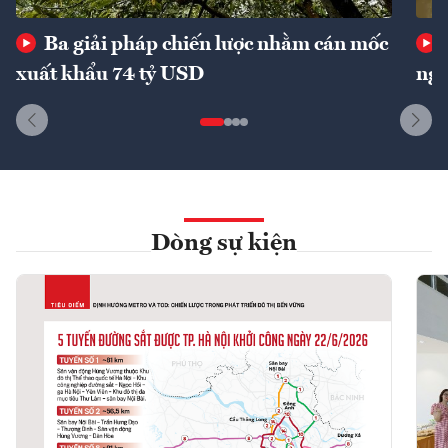
Ba giải pháp chiến lược nhằm cán mốc
xuất khẩu 74 tỷ USD
ngu
Dòng sự kiện