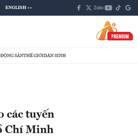
ENGLISH ++
 ĐỘNG SẢN
THẾ GIỚI
DÂN SINH
o các tuyến
ồ Chí Minh