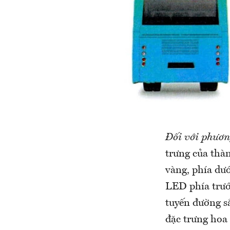
Đối với phươn
trưng của thà
vàng, phía dư
LED phía trướ
tuyến đường s
đặc trưng hoa