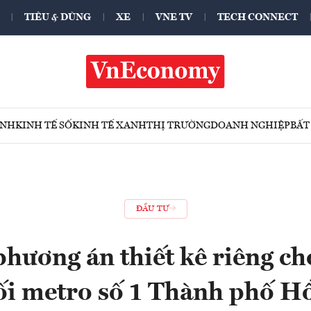
TIÊU & DÙNG
XE
VNE TV
TECH CONNECT
ÍNH
KINH TẾ SỐ
KINH TẾ XANH
THỊ TRƯỜNG
DOANH NGHIỆP
BẤT
ĐẦU TƯ
hương án thiết kê riêng ch
nối metro số 1 Thành phố H