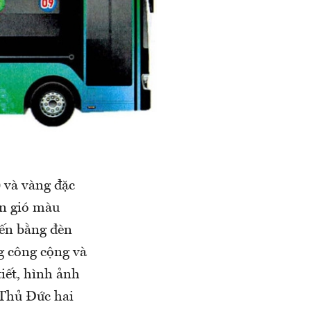
 và vàng đặc
ắn gió màu
yến bằng đèn
g công cộng và
iết, hình ảnh
 Thủ Đức hai