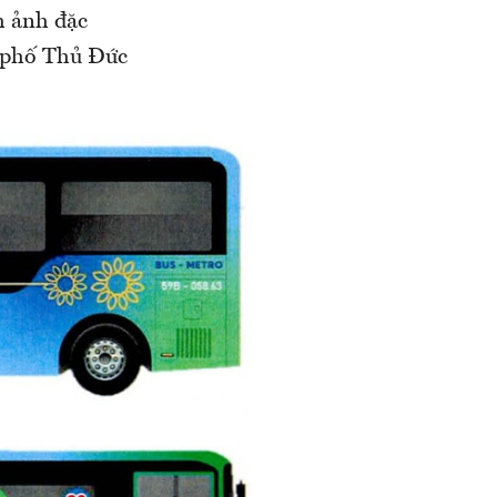
h ảnh đặc
h phố Thủ Đức