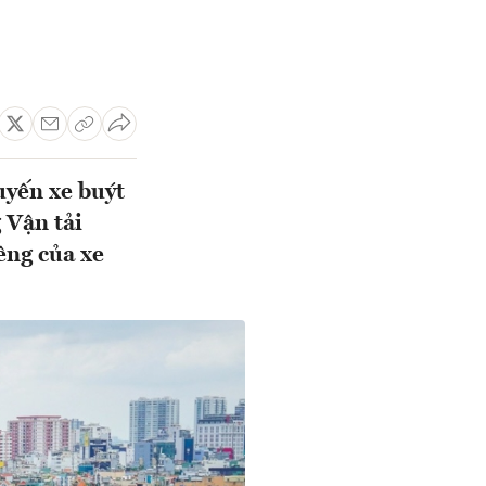
uyến xe buýt
 Vận tải
êng của xe