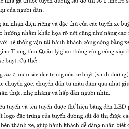
ác nhà ga thuộc tuyến đường sắt đô thị số 1 (metro s
lại của người dân.
án nhận diện riêng và đặc thù của các tuyến xe buý
eo hướng nhằm khắc họa rõ nét cũng như nâng cao 
 với hệ thống vận tải hành khách công cộng bằng xe
 giao Trung tâm Quản lý giao thông công cộng xây 
e buýt. Cụ thể:
g án 1
, màu sắc đặc trưng của xe buýt (xanh dương)
ắc chuyển góc, chuyển dần từ màu đậm qua nhạt gi
chân thực, nhẹ nhàng và hấp dẫn người nhìn.
ệu tuyến và tên tuyến được thể hiện bằng đèn LED 
ết logo đặc trưng của tuyến đường sắt đô thị được c
 bên thành xe, giúp hành khách dễ dàng nhận biết 