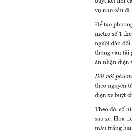
buýt kết nối c
vụ nhu cầu đi 
Để tạo phương 
metro số 1 th
người dân đối
thông vận tải
án nhận diện x
Đối với phươn
theo nguyên t
diện xe buýt 
Theo đó, số hi
sau xe. Họa ti
màu trắng hai