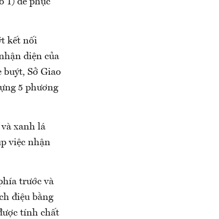
ố 1) để phục
t kết nối
nhận diện của
 buýt, Sở Giao
dựng 5 phương
 và xanh lá
úp việc nhận
phía trước và
ách điệu bằng
được tính chất