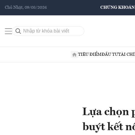
Chủ Nhật, 09/08/2026
CHỨNG KHOÁN
TIÊU ĐIỂM
ĐẦU TƯ
TÀI CH
Lựa chọn p
buýt kết 