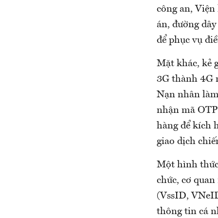
công an, Viện 
án, đường dây
để phục vụ điề
Mặt khác, kẻ 
3G thành 4G m
Nạn nhân làm 
nhận mã OTP k
hàng để kích h
giao dịch chiế
Một hình thức 
chức, cơ quan
(VssID, VNeID
thông tin cá n