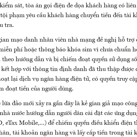
kiểm sát, tòa án gọi điện đe dọa khách hàng có liê
 tội phạm yêu cầu khách hàng chuyển tiền đến tài 
u tra.
gian mạo danh nhân viên nhà mạng đề nghị hỗ trợ
iễn phí hoặc thông báo khóa sim vì chưa chuẩn h
theo hướng dẫn và bị chiếm đoạt quyền sử dụng số 
ết hợp với thông tin định danh đã thu thập được 
oạt lại dịch vụ ngân hàng điện tử, có quyền truy cậ
m đoạt tiền của người dùng.
lừa đảo mới xảy ra gần đây là kẻ gian giả mạo công
 nhà nước hướng dẫn người dân cài đặt các ứng dụn
, eTax Mobile,…) để chiếm quyền điều khiển điện t
hân, tài khoản ngân hàng và lấy cắp tiền trong tài