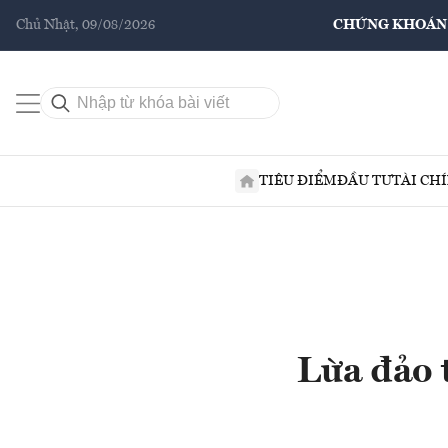
Chủ Nhật, 09/08/2026
CHỨNG KHOÁN
TIÊU ĐIỂM
ĐẦU TƯ
TÀI CH
Lừa đảo t