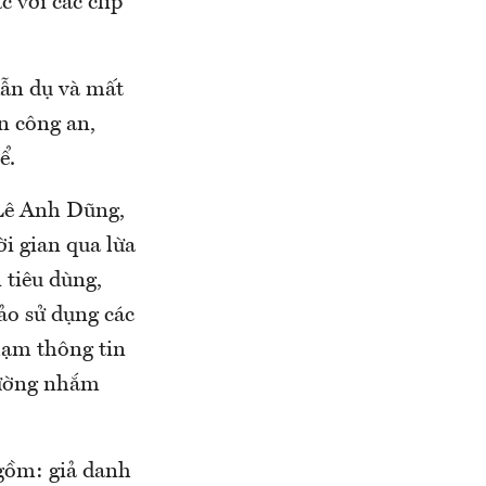
 với các clip
dẫn dụ và mất
n công an,
ể.
 Lê Anh Dũng,
i gian qua lừa
 tiêu dùng,
ảo sử dụng các
hạm thông tin
hường nhắm
 gồm: giả danh