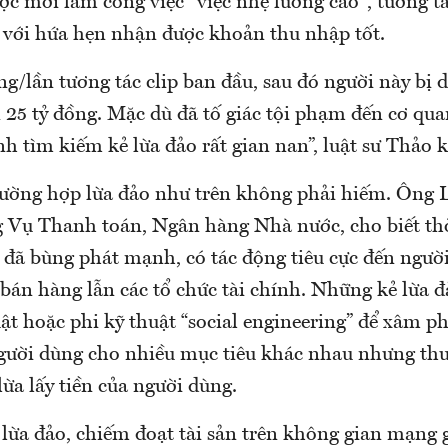
c mời làm công việc "việc nhẹ lương cao", tương tác
 với hứa hẹn nhận được khoản thu nhập tốt.
g/lần tương tác clip ban đầu, sau đó người này bị 
 25 tỷ đồng. Mặc dù đã tố giác tội phạm đến cơ qua
h tìm kiếm kẻ lừa đảo rất gian nan”, luật sư Thảo k
trường hợp lừa đảo như trên không phải hiếm. Ông
 Vụ Thanh toán, Ngân hàng Nhà nước, cho biết thờ
 đã bùng phát mạnh, có tác động tiêu cực đến người
bán hàng lẫn các tổ chức tài chính. Những kẻ lừa đ
ật hoặc phi kỹ thuật “social engineering” để xâm p
gười dùng cho nhiều mục tiêu khác nhau nhưng t
ừa lấy tiền của người dùng.
 lừa đảo, chiếm đoạt tài sản trên không gian mạng