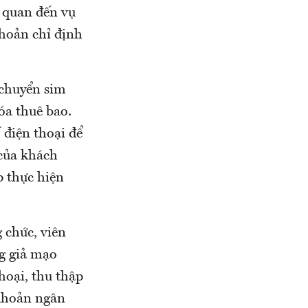
n quan đến vụ
khoản chỉ định
 chuyển sim
óa thuê bao.
điện thoại để
của khách
p thực hiện
 chức, viên
g giả mạo
hoại, thu thập
 khoản ngân