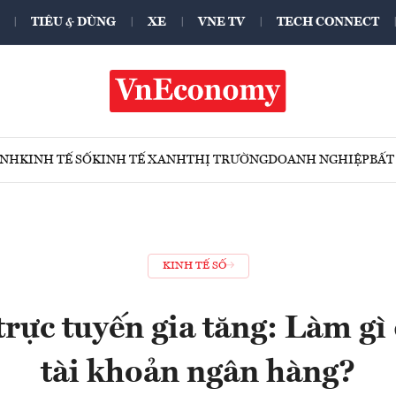
TIÊU & DÙNG
XE
VNE TV
TECH CONNECT
ÍNH
KINH TẾ SỐ
KINH TẾ XANH
THỊ TRƯỜNG
DOANH NGHIỆP
BẤT
KINH TẾ SỐ
rực tuyến gia tăng: Làm gì
tài khoản ngân hàng?