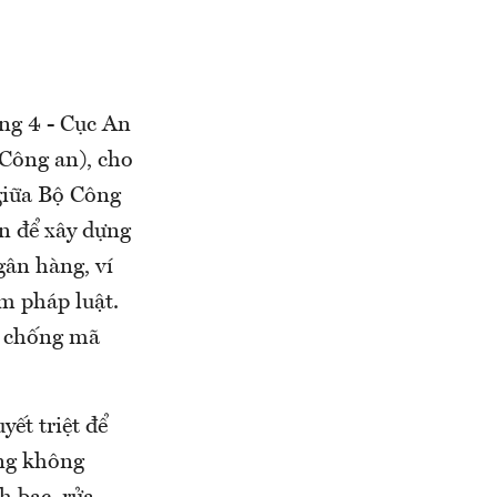
ng 4 - Cục An
Công an), cho
giữa Bộ Công
n để xây dựng
gân hàng, ví
m pháp luật.
g chống mã
yết triệt để
àng không