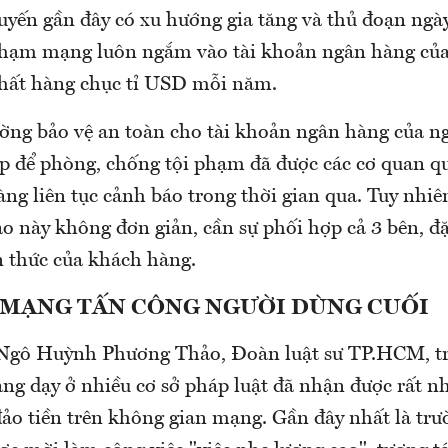
uyến gần đây có xu hướng gia tăng và thủ đoạn ngày
 phạm mạng luôn ngắm vào tài khoản ngân hàng củ
 thất hàng chục tỉ USD mỗi năm.
ng bảo vệ an toàn cho tài khoản ngân hàng của n
áp để phòng, chống tội phạm đã được các cơ quan qu
g liên tục cảnh báo trong thời gian qua. Tuy nhiên,
o này không đơn giản, cần sự phối hợp cả 3 bên, đặc
 thức của khách hàng.
 MẠNG TẤN CÔNG NGƯỜI DÙNG CUỐI
Ngô Huỳnh Phương Thảo, Đoàn luật sư TP.HCM, tr
ảng dạy ở nhiều cơ sở pháp luật đã nhận được rất 
 đảo tiền trên không gian mạng. Gần đây nhất là tr