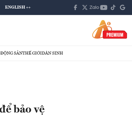
ENGLISH ++
 ĐỘNG SẢN
THẾ GIỚI
DÂN SINH
 để bảo vệ