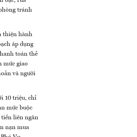
h bạc, rửa
 phòng tránh
n thiện hành
oạch áp dụng
thanh toán thẻ
n mức giao
hoản và người
 10 triệu, chỉ
hạn mức buộc
 tiền liên ngân
uôn nạn mua