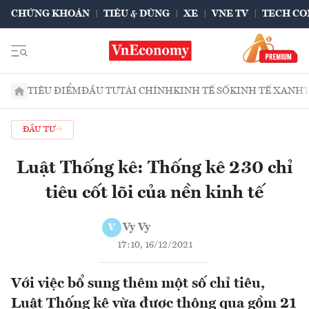
CHỨNG KHOÁN
TIÊU & DÙNG
XE
VNE TV
TECH CO
TIÊU ĐIỂM
ĐẦU TƯ
TÀI CHÍNH
KINH TẾ SỐ
KINH TẾ XANH
ĐẦU TƯ
Luật Thống kê: Thống kê 230 chỉ
tiêu cốt lõi của nền kinh tế
Vy Vy
V
17:10, 16/12/2021
Với việc bổ sung thêm một số chỉ tiêu,
Luật Thống kê vừa được thông qua gồm 21