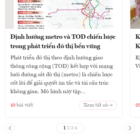
Định hướng metro và TOD chiến lược
K
trong phát triển đô thị bền vững
K
Phát triển đô thị theo định hướng giao
K
thông công cộng (TOD) kết hợp với mạng
V
lưới đường sắt đô thị (metro) là chiến lược
cốt lõi để giải quyết ùn tắc và tái cấu trúc
không gian. Mô hình này tập...
10
bài viết
Xem tất cả
2
1
2
3
4