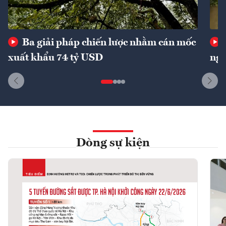
Ba giải pháp chiến lược nhằm cán mốc
xuất khẩu 74 tỷ USD
ngu
Dòng sự kiện