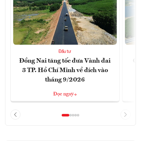
Đầu tư
Đồng Nai tăng tốc đưa Vành đai
Ca
3 TP. Hồ Chí Minh về đích vào
T
tháng 9/2026
Đọc ngay