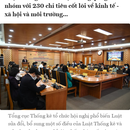
nhóm với 230 chỉ tiêu cốt lõi về kinh tế -
xã hội và môi trường...
Tổng cục Thống kê tổ chức hội nghị phổ biến Luật
sửa đổi, bổ sung một số điều của Luật Thống kê và