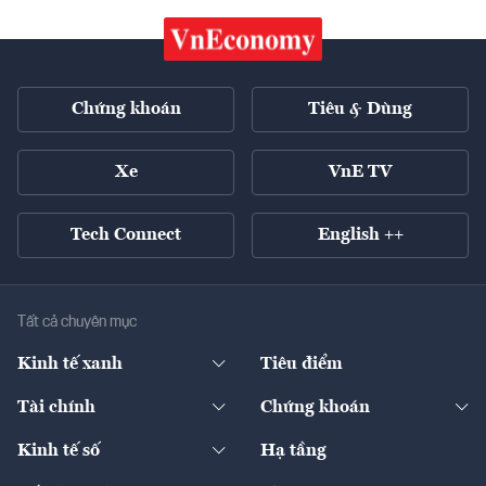
Chứng khoán
Tiêu & Dùng
Xe
VnE TV
Tech Connect
English ++
Tất cả chuyên mục
Kinh tế xanh
Tiêu điểm
Chuyển động xanh
Tài chính
Chứng khoán
Pháp lý
Ngân hàng
Doanh nghiệp niêm yết
Kinh tế số
Hạ tầng
Thương hiệu xanh
Thị trường vốn
Thị trường
Sản phẩm - Thị trường