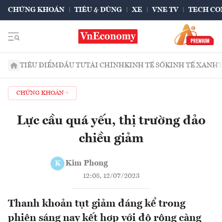
CHỨNG KHOÁN
TIÊU & DÙNG
XE
VNE TV
TECH CO
TIÊU ĐIỂM
ĐẦU TƯ
TÀI CHÍNH
KINH TẾ SỐ
KINH TẾ XANH
CHỨNG KHOÁN
Lực cầu quá yếu, thị trường đảo
chiều giảm
Kim Phong
K
12:08, 12/07/2023
Thanh khoản tụt giảm đáng kể trong
phiên sáng nay kết hợp với độ rộng càng