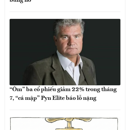
bùng nổ
“Ôm” ba cổ phiếu giảm 22% trong tháng
7, “cá mập” Pyn Elite báo lỗ nặng