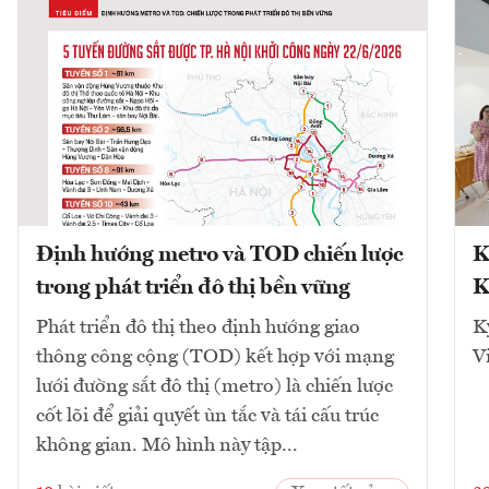
Định hướng metro và TOD chiến lược
K
trong phát triển đô thị bền vững
K
Phát triển đô thị theo định hướng giao
K
thông công cộng (TOD) kết hợp với mạng
V
lưới đường sắt đô thị (metro) là chiến lược
cốt lõi để giải quyết ùn tắc và tái cấu trúc
không gian. Mô hình này tập...