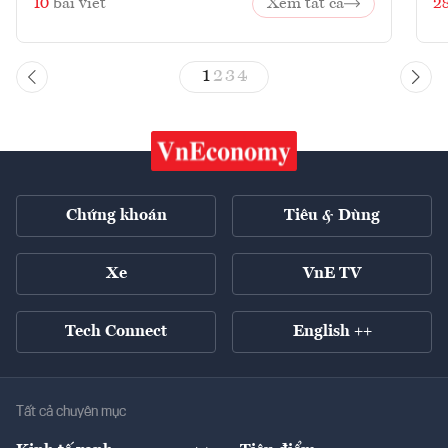
10
bài viết
Xem tất cả
2
1
2
3
4
Chứng khoán
Tiêu & Dùng
Xe
VnE TV
Tech Connect
English ++
Tất cả chuyên mục