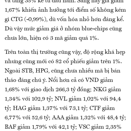
và tăng 35% kể từ đầu năm. Sáng nay giá giảm
1,67% khiến ảnh hưởng tới điểm số không kém
gì CTG (-0,99%), dù vốn hóa nhỏ hơn đáng kể.
Dù vậy mức giảm giá ở nhóm blue-chips cũng
chưa lớn, hiện có 3 mã giảm quá 1%.
Trên toàn thị trường cũng vậy, độ rộng khá hẹp
nhưng cũng mới có 82 cổ phiếu giảm trên 1%.
Ngoài STB, HPG, cũng chưa nhiều mã bị bán
tháo đáng chú ý. Nổi hơn cả có VND giảm
1,68% với giao dịch 266,3 tỷ đồng; NKG giảm
1,34% với 102,9 tỷ; NVL giảm 1,02% với 94,4
tỷ; HAG giảm 1,37% với 73,1 tỷ; CTF giảm
6,77% với 52,6 tỷ; AAA giảm 1,32% với 48,4 tỷ;
BAF giảm 1,79% với 42,1 tỷ; VSC giảm 2,35%