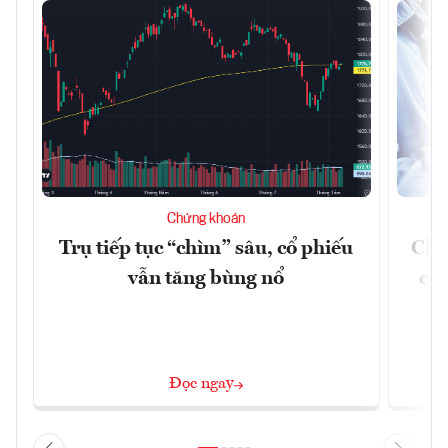
Chứng khoán
Trụ tiếp tục “chìm” sâu, cổ phiếu
Chứ
vẫn tăng bùng nổ
chá
Đọc ngay