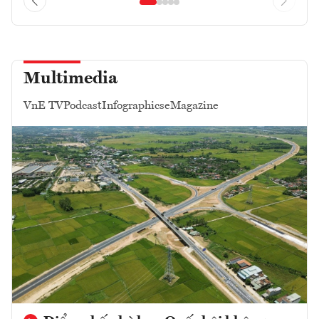
Multimedia
VnE TV
Podcast
Infographics
eMagazine