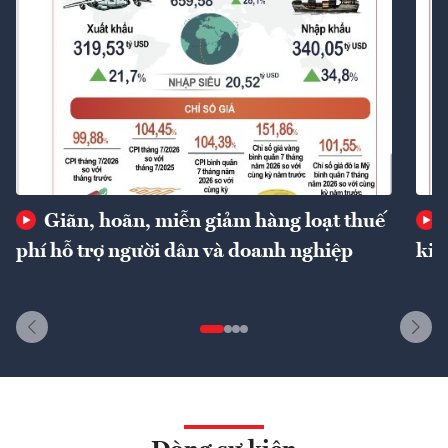
Giãn, hoãn, miễn giảm hàng loạt thuế
phí hỗ trợ người dân và doanh nghiệp
kin