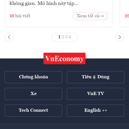
không gian. Mô hình này tập...
10
bài viết
Xem tất cả
2
1
2
3
4
Chứng khoán
Tiêu & Dùng
Xe
VnE TV
Tech Connect
English ++