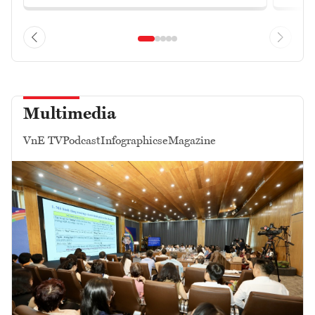
Multimedia
VnE TV
Podcast
Infographics
eMagazine