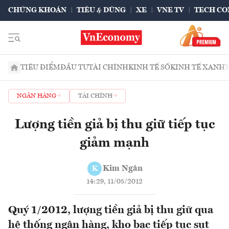
CHỨNG KHOÁN
TIÊU & DÙNG
XE
VNE TV
TECH CO
TIÊU ĐIỂM
ĐẦU TƯ
TÀI CHÍNH
KINH TẾ SỐ
KINH TẾ XANH
NGÂN HÀNG
TÀI CHÍNH
Lượng tiền giả bị thu giữ tiếp tục
giảm mạnh
Kim Ngân
K
14:29, 11/05/2012
Quý 1/2012, lượng tiền giả bị thu giữ qua
hệ thống ngân hàng, kho bạc tiếp tục sụt