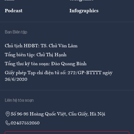
Đẹp +
An sinh
Podcast
Infographics
Giải trí
Y tế
Nhà
Ban Biên tập
Ẩm thực
Chủ tịch HĐBT: TS. Chử Văn Lâm
Tổng biên tập: Chử Thị Hạnh
Tổng thư ký tòa soạn: Đào Quang Bính
Giấy phép Tạp chí điện tử số: 272/GP-BTTTT ngày
26/6/2020
Liên hệ tòa soạn
Số 96-98 Hoàng Quốc Việt, Cầu Giấy, Hà Nội
02437552050