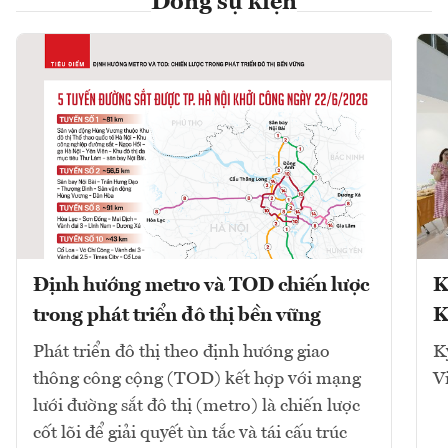
Dòng sự kiện
Định hướng metro và TOD chiến lược
K
trong phát triển đô thị bền vững
K
Phát triển đô thị theo định hướng giao
K
thông công cộng (TOD) kết hợp với mạng
V
lưới đường sắt đô thị (metro) là chiến lược
cốt lõi để giải quyết ùn tắc và tái cấu trúc