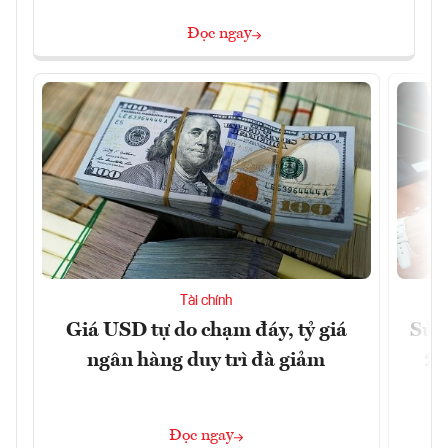
Đọc ngay
Tài chính
Giá USD tự do chạm đáy, tỷ giá
Sửa 
ngân hàng duy trì đà giảm
20
Đọc ngay