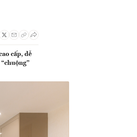
cao cấp, dễ
ẻ “chuộng”