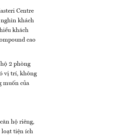
asteri Centre
g nghìn khách
Nhiều khách
 compound cao
 hộ 2 phòng
 vị trí, không
ong muốn của
ăn hộ riêng,
loạt tiện ích