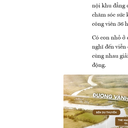
nội khu đẳng cấ
chăm sóc sức k
công viên 36 
Có con nhỏ ở 
nghĩ đến viễn
cùng nhau giả
động.