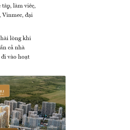
̣p, làm việc,
, Vinmec, đại
hài lòng khi
uần cả nhà
 đi vào hoạt