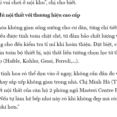
 vui chơi ở nội khu”, chị cho biết.
đủ nội thất với thương hiệu cao cấp
óa không gian sống sướng cho cư dân, từng chi tiết
ều được tính toán chặt chẽ, từ đảm bảo chất lượng v
ng cho đến kiểm tra tỉ mỉ khi hoàn thiện. Đặt biệt, 
ẵn toàn bộ thiết bị, nội thất liền tường chọn lọc từ
 (Hafele, Kohler, Gessi, Ferroli,...).
tinh hoa có thể dọn vào ở ngay, không cần đắn đo 
 hay sắp xếp không gian trong nhà. Chị Minh Hà 
iết nội thất của căn hộ 2 phòng ngủ Masteri Centre 
“Nếu tự làm hệ bếp như này có khi không đẹp mà cò
phí hơn.”