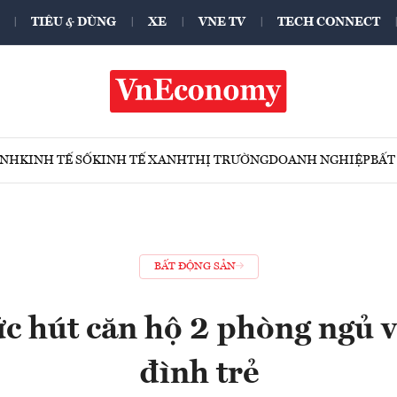
TIÊU & DÙNG
XE
VNE TV
TECH CONNECT
ÍNH
KINH TẾ SỐ
KINH TẾ XANH
THỊ TRƯỜNG
DOANH NGHIỆP
BẤT
BẤT ĐỘNG SẢN
ức hút căn hộ 2 phòng ngủ v
đình trẻ