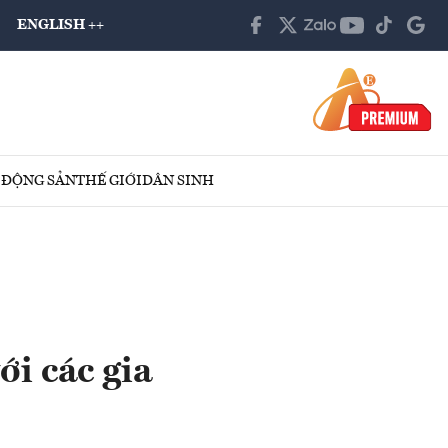
ENGLISH ++
 ĐỘNG SẢN
THẾ GIỚI
DÂN SINH
ới các gia