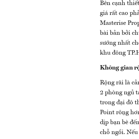
Bên cạnh thiết
giá rất cao ph
Masterise Pro
bài bản bởi chu
sướng nhất ch
khu đông TP
Không gian rộ
Rộng rãi là c
2 phòng ngủ tạ
trong đại đô t
Point rộng h
dịp bạn bè đế
chỗ ngồi. Nếu