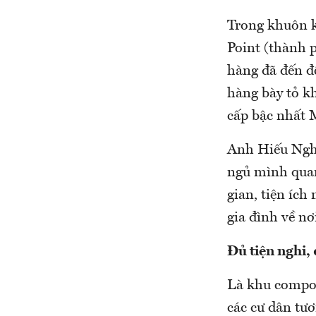
Trong khuôn kh
Point (thành 
hàng đã đến để
hàng bày tỏ k
cấp bậc nhất M
Anh Hiếu Nghĩ
ngủ mình quan
gian, tiện ích
gia đình về nơ
Đủ tiện nghi,
Là khu compou
các cư dân tươ