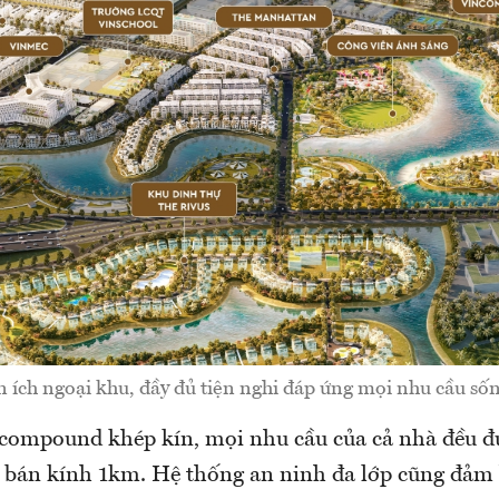
 ích ngoại khu, đầy đủ tiện nghi đáp ứng mọi nhu cầu sốn
compound khép kín, mọi nhu cầu của cả nhà đều đ
 bán kính 1km. Hệ thống an ninh đa lớp cũng đảm