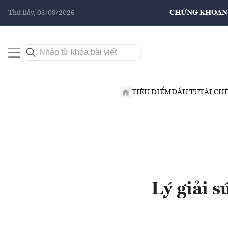
Thứ Bảy, 08/08/2026
CHỨNG KHOÁN
TIÊU ĐIỂM
ĐẦU TƯ
TÀI CH
Lý giải s