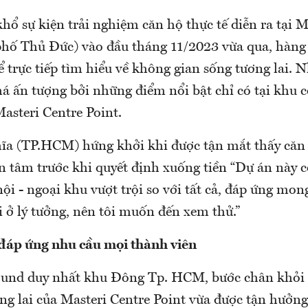
ổ sự kiện trải nghiệm căn hộ thực tế diễn ra tại M
phố Thủ Đức) vào đầu tháng 11/2023 vừa qua, hàn
 trực tiếp tìm hiểu về không gian sống tương lai. 
há ấn tượng bởi những điểm nổi bật chỉ có tại khu
asteri Centre Point.
a (TP.HCM) hứng khởi khi được tận mắt thấy căn
 tâm trước khi quyết định xuống tiền “Dự án này có
 nội - ngoại khu vượt trội so với tất cả, đáp ứng m
i ở lý tưởng, nên tôi muốn đến xem thử.”
 đáp ứng nhu cầu mọi thành viên
nd duy nhất khu Đông Tp. HCM, bước chân khỏi c
ng lai của Masteri Centre Point vừa được tận hưởng 