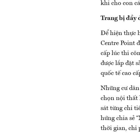
khi cho con cái
Trang bị đầy 
Để hiện thực h
Centre Point đ
cấp lúc thi cô
được lắp đặt s
quốc tế cao cấp
Những cư dân 
chọn nội thất
sát từng chi t
hứng chia sẻ 
thời gian, chi 