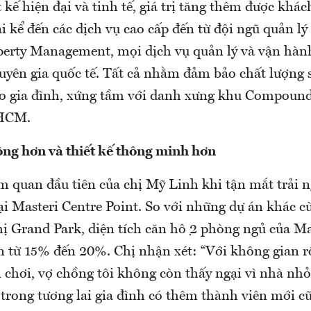
 kế hiện đại và tinh tế, giá trị tăng thêm được khá
ải kể đến các dịch vụ cao cấp đến từ đội ngũ quản l
perty Management, mọi dịch vụ quản lý và vận hàn
yên gia quốc tế. Tất cả nhằm đảm bảo chất lượng sô
o gia đình, xứng tầm với danh xưng khu Compound
.HCM.
ng hơn và thiết kế thông minh hơn
ảm quan đầu tiên của chị Mỹ Linh khi tận mắt trải 
i Masteri Centre Point. So với những dự án khác
hị Grand Park, diện tích căn hộ 2 phòng ngủ của M
ơn từ 15% đến 20%. Chị nhận xét: “Với không gian r
n chơi, vợ chồng tôi không còn thấy ngại vì nhà nh
 trong tương lai gia đình có thêm thành viên mới 