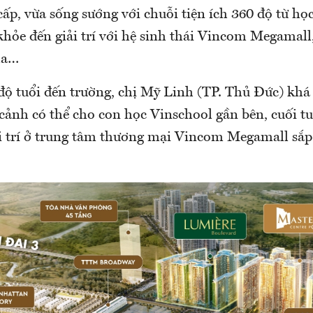
p, vừa sống sướng với chuỗi tiện ích 360 độ từ học tâ
hỏe đến giải trí với hệ sinh thái Vincom Megamall
ha…
độ tuổi đến trường, chị Mỹ Linh (TP. Thủ Đức) khá 
 cảnh có thể cho con học Vinschool gần bên, cuối t
i trí ở trung tâm thương mại Vincom Megamall sắp