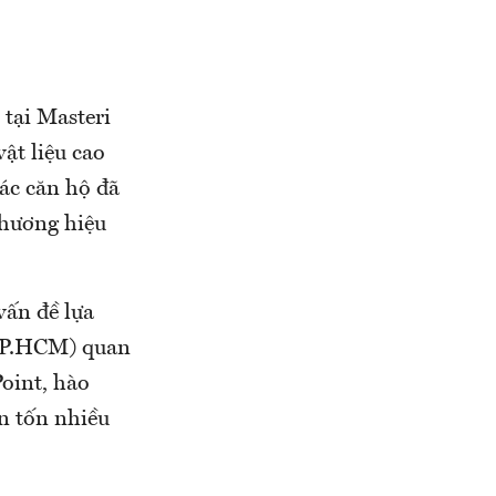
 tại Masteri
ật liệu cao
các căn hộ đã
 thương hiệu
vấn đề lựa
(TP.HCM) quan
Point, hào
n tốn nhiều