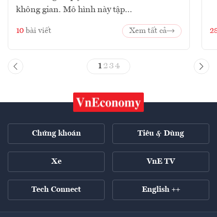
không gian. Mô hình này tập...
10
bài viết
Xem tất cả
2
1
2
3
4
Chứng khoán
Tiêu & Dùng
Xe
VnE TV
Tech Connect
English ++