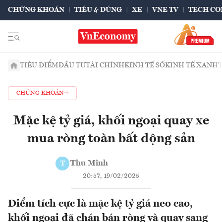
CHỨNG KHOÁN
TIÊU & DÙNG
XE
VNE TV
TECH CO
TIÊU ĐIỂM
ĐẦU TƯ
TÀI CHÍNH
KINH TẾ SỐ
KINH TẾ XANH
CHỨNG KHOÁN
Mặc kệ tỷ giá, khối ngoại quay xe
mua ròng toàn bất động sản
Thu Minh
T
20:57, 19/02/2025
Điểm tích cực là mặc kệ tỷ giá neo cao,
khối ngoại đã chán bán ròng và quay sang