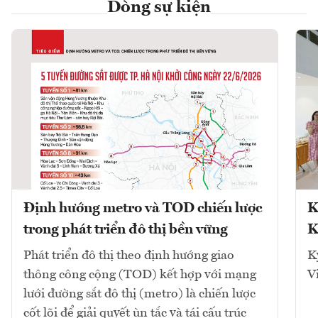
Dòng sự kiện
Định hướng metro và TOD chiến lược
K
trong phát triển đô thị bền vững
K
Phát triển đô thị theo định hướng giao
K
thông công cộng (TOD) kết hợp với mạng
V
lưới đường sắt đô thị (metro) là chiến lược
cốt lõi để giải quyết ùn tắc và tái cấu trúc