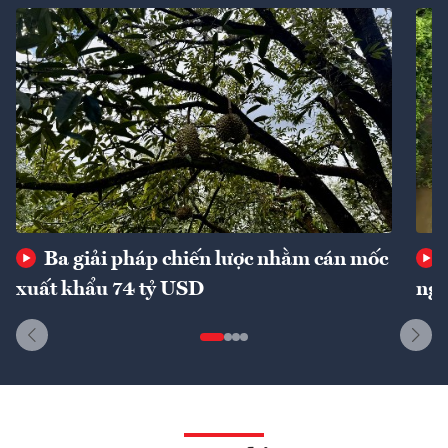
Ba giải pháp chiến lược nhằm cán mốc
xuất khẩu 74 tỷ USD
ngu