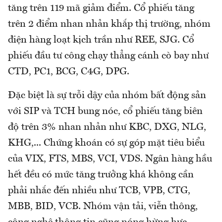
tăng trên 119 mã giảm điểm. Cổ phiếu tăng
trên 2 điểm nhan nhản khắp thị trường, nhóm
điện hàng loạt kịch trần như REE, SJG. Cổ
phiếu đầu tư công chạy thẳng cánh cò bay như
CTD, PC1, BCG, C4G, DPG.
Đặc biệt là sự trỗi dậy của nhóm bất động sản
với SIP và TCH bung nóc, cổ phiếu tăng biên
độ trên 3% nhan nhản như KBC, DXG, NLG,
KHG,... Chứng khoán có sự góp mặt tiêu biểu
của VIX, FTS, MBS, VCI, VDS. Ngân hàng hầu
hết đều có mức tăng trưởng khá không cần
phải nhắc đến nhiều như TCB, VPB, CTG,
MBB, BID, VCB. Nhóm vận tải, viễn thông,