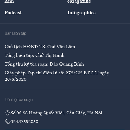
Ảnh
eMagazine
Đẹp +
An sinh
Podcast
Infographics
Giải trí
Y tế
Nhà
Ban Biên tập
Ẩm thực
Chủ tịch HĐBT: TS. Chử Văn Lâm
Tổng biên tập: Chử Thị Hạnh
Tổng thư ký tòa soạn: Đào Quang Bính
Giấy phép Tạp chí điện tử số: 272/GP-BTTTT ngày
26/6/2020
Liên hệ tòa soạn
Số 96-98 Hoàng Quốc Việt, Cầu Giấy, Hà Nội
02437552050