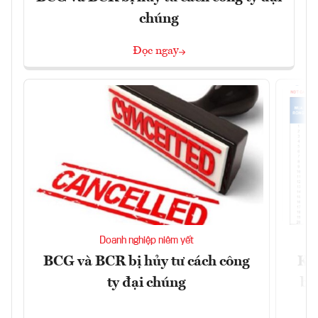
chúng
Đọc ngay
Doanh nghiệp niêm yết
BCG và BCR bị hủy tư cách công
Kh
ty đại chúng
ba