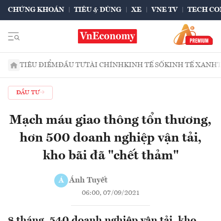
CHỨNG KHOÁN
TIÊU & DÙNG
XE
VNE TV
TECH CO
TIÊU ĐIỂM
ĐẦU TƯ
TÀI CHÍNH
KINH TẾ SỐ
KINH TẾ XANH
ĐẦU TƯ
Mạch máu giao thông tổn thương,
hơn 500 doanh nghiệp vận tải,
kho bãi đã "chết thảm"
Ánh Tuyết
Á
06:00, 07/09/2021
8 tháng, 540 doanh nghiệp vận tải, kho