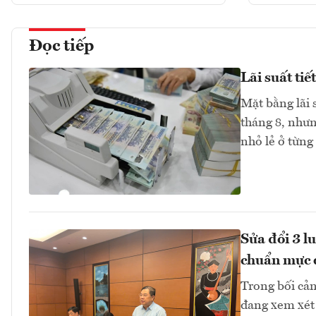
Đọc tiếp
Lãi suất ti
Mặt bằng lãi 
tháng 8, như
nhỏ lẻ ở từng
Sửa đổi 3 l
chuẩn mực 
Trong bối cản
đang xem xét 