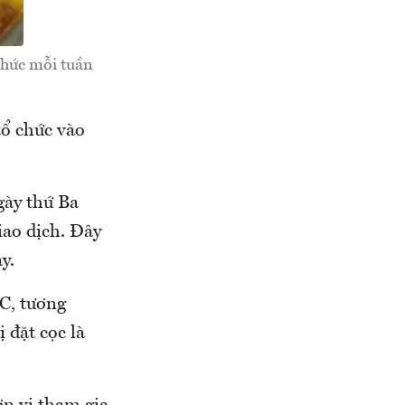
chức mỗi tuần
ổ chức vào
gày thứ Ba
iao dịch. Đây
y.
JC, tương
 đặt cọc là