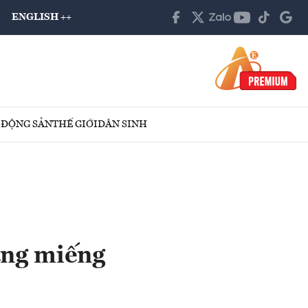
ENGLISH ++
 ĐỘNG SẢN
THẾ GIỚI
DÂN SINH
àng miếng