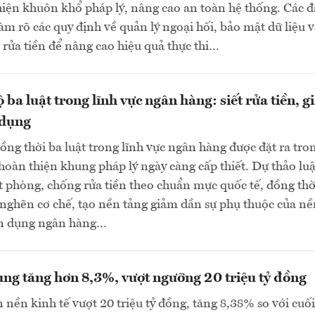
ện khuôn khổ pháp lý, nâng cao an toàn hệ thống. Các đ
làm rõ các quy định về quản lý ngoại hối, bảo mật dữ liệu 
rửa tiền để nâng cao hiệu quả thực thi…
 ba luật trong lĩnh vực ngân hàng: siết rửa tiền, 
 dụng
đồng thời ba luật trong lĩnh vực ngân hàng được đặt ra tro
hoàn thiện khung pháp lý ngày càng cấp thiết. Dự thảo luậ
ặt phòng, chống rửa tiền theo chuẩn mực quốc tế, đồng thờ
nghẽn cơ chế, tạo nền tảng giảm dần sự phụ thuộc của nề
tín dụng ngân hàng…
ụng tăng hơn 8,3%, vượt ngưỡng 20 triệu tỷ đồng
 nền kinh tế vượt 20 triệu tỷ đồng, tăng 8,38% so với cu