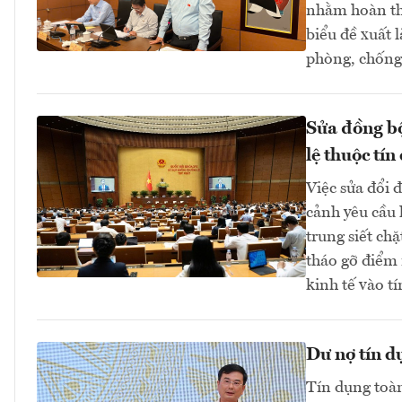
nhằm hoàn thi
biểu đề xuất 
phòng, chống 
Sửa đồng bộ
lệ thuộc tín
Việc sửa đổi 
cảnh yêu cầu 
trung siết ch
tháo gỡ điểm 
kinh tế vào 
Dư nợ tín d
Tín dụng toàn