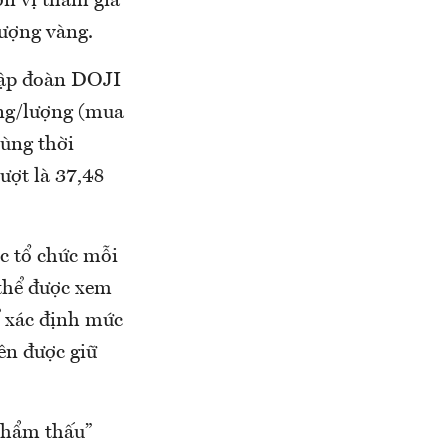
n vị tham gia
lượng vàng.
 tập đoàn DOJI
ồng/lượng (mua
cùng thời
ượt là 37,48
c tổ chức mỗi
 thể được xem
 xác định mức
ên được giữ
thẩm thấu”