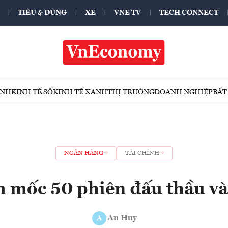
TIÊU & DÙNG
XE
VNE TV
TECH CONNECT
ÍNH
KINH TẾ SỐ
KINH TẾ XANH
THỊ TRƯỜNG
DOANH NGHIỆP
BẤT
NGÂN HÀNG
TÀI CHÍNH
 mốc 50 phiên đấu thầu v
An Huy
A