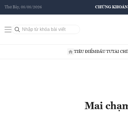
Thứ Bảy, 08/08/2026
CHỨNG KHOÁN
TIÊU ĐIỂM
ĐẦU TƯ
TÀI CH
Mai chạm