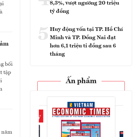
4
8,3%, vượt ngưỡng 20 triệu
ại
tỷ đồng
và
5
Huy động vốn tại TP. Hồ Chí
Minh và TP. Đồng Nai đạt
giảm
hơn 6,1 triệu tỉ đồng sau 6
tháng
ng bối
t tập
Ấn phẩm
i
n
ối năm