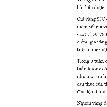
Tương tự như 
bỏ thầu được p
Giá vàng SJC 
niêm yết giá 
vào) và 37,78 
điểm, giá vàng
triệu đồng/lượ
Trong 3 tuần 
tuần không cố 
như một tín h
cầu thực của t
đều đặn ở mức
Nguồn vàng đấ