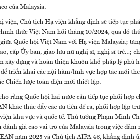
eo của Malaysia.
ị viện, Chủ tịch Hạ viện khẳng định sẽ tiếp tục phá
hính thức Việt Nam hồi tháng 10/2024, qua đó thú
 giữa Quốc hội Việt Nam với Hạ viện Malaysia; tăn
ao, cấp Ủy ban, giao lưu nữ nghị sĩ, nghị sĩ trẻ…; ch
m xây dựng và hoàn thiện khuôn khổ pháp lý phù hợ
i để triển khai các nội hàm/lĩnh vực hợp tác mới t
c Chiến lược toàn diện mới thiết lập.
ho rằng Quốc hội hai nước cần tiếp tục phối hợp c
 khác thúc đẩy các ưu tiên đề ra, phối hợp lập trư
 viện khu vực và quốc tế. Thủ tướng Phạm Minh C
 đánh giá cao vai trò của Malaysia trong việc đảm
SEAN năm 2025 và Chủ tịch AIPA 46, khẳng định ủ