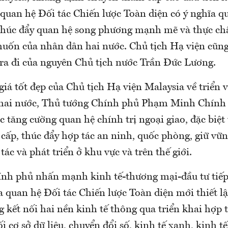
 quan hệ Đối tác Chiến lược Toàn diện có ý nghĩa q
thúc đẩy quan hệ song phương mạnh mẽ và thực chấ
uốn của nhân dân hai nước. Chủ tịch Hạ viện cũng 
 ra đi của nguyên Chủ tịch nước Trần Đức Lương.
iá tốt đẹp của Chủ tịch Hạ viện Malaysia về triển 
 hai nước, Thủ tướng Chính phủ Phạm Minh Chín
ục tăng cường quan hệ chính trị ngoại giao, đặc biệt
 cấp, thúc đẩy hợp tác an ninh, quốc phòng, giữ vữ
tác và phát triển ở khu vực và trên thế giới.
nh phủ nhấn mạnh kinh tế-thương mại-đầu tư tiếp t
 quan hệ Đối tác Chiến lược Toàn diện mới thiết lậ
 kết nối hai nền kinh tế thông qua triển khai hợp t
 cơ sở dữ liệu, chuyển đổi số, kinh tế xanh, kinh t