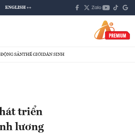
ENGLISH ++
 ĐỘNG SẢN
THẾ GIỚI
DÂN SINH
hát triển
inh lương