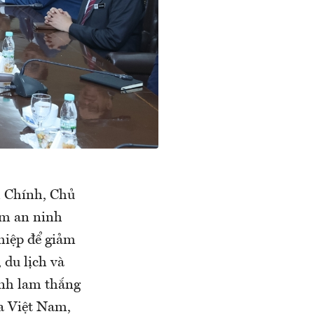
h Chính, Chủ
ảm an ninh
hiệp để giảm
du lịch và
anh lam thắng
a Việt Nam,