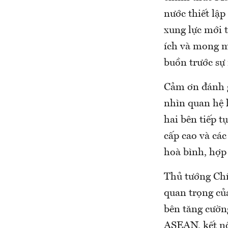
nước thiết lập
xung lực mới 
ích và mong m
buồn trước sự
Cảm ơn đánh g
nhìn quan hệ
hai bên tiếp t
cấp cao và các
hoà bình, hợp 
Thủ tướng Chí
quan trọng của
bên tăng cường
ASEAN, kết nối