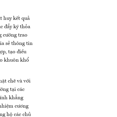
t huy kết quả
c đẩy ký thỏa
g cường trao
ia sẻ thông tin
p, tạo điều
heo khuôn khổ
hặt chẽ và với
ờng tại các
hính khẳng
 nhiệm cương
ng hộ các chủ