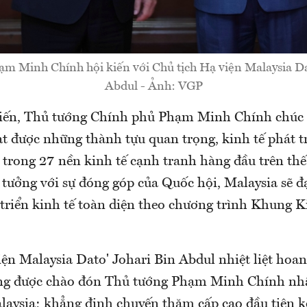
m Minh Chính hội kiến với Chủ tịch Hạ viện Malaysia Da
Abdul - Ảnh: VGP
 kiến, Thủ tướng Chính phủ Phạm Minh Chính chú
ạt được những thành tựu quan trọng, kinh tế phát t
 trong 27 nền kinh tế cạnh tranh hàng đầu trên thế
n tưởng với sự đóng góp của Quốc hội, Malaysia sẽ đ
 triển kinh tế toàn diện theo chương trình Khung K
iện Malaysia Dato' Johari Bin Abdul nhiệt liệt hoa
ừng được chào đón Thủ tướng Phạm Minh Chính nh
laysia; khẳng định chuyến thăm cấp cao đầu tiên kể