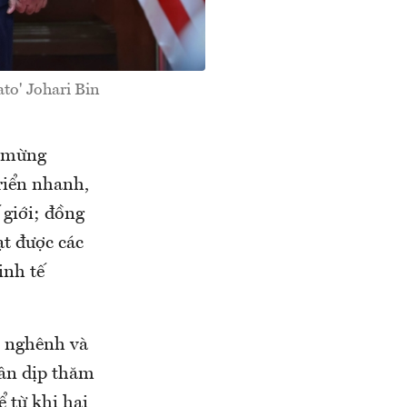
to' Johari Bin
c mừng
riển nhanh,
 giới; đồng
ạt được các
inh tế
n nghênh và
ân dịp thăm
 từ khi hai