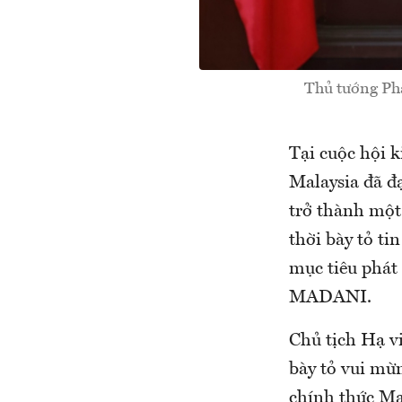
Thủ tướng Phạ
Tại cuộc hội
Malaysia đã đ
trở thành một
thời bày tỏ ti
mục tiêu phát
MADANI.
Chủ tịch Hạ v
bày tỏ vui m
chính thức Ma