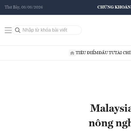
Thứ Bảy, 08/08/2026
CHỨNG KHOÁN
TIÊU ĐIỂM
ĐẦU TƯ
TÀI CH
Malaysia
nông ngh