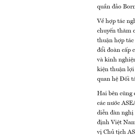
quần đảo Born
Về hợp tác ngh
chuyến thăm c
thuận hợp tác
đổi đoàn cấp c
và kinh nghiệ
kiện thuận lợ
quan hệ Đối tá
Hai bên cũng c
các nước ASEAN
diễn đàn nghị
định Việt Nam
vị Chủ tịch A