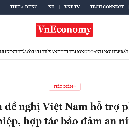
TIÊU & DÙNG
XE
VNE TV
TECH CONNECT
ÍNH
KINH TẾ SỐ
KINH TẾ XANH
THỊ TRƯỜNG
DOANH NGHIỆP
BẤT
TIÊU ĐIỂM
 đề nghị Việt Nam hỗ trợ p
iệp, hợp tác bảo đảm an n