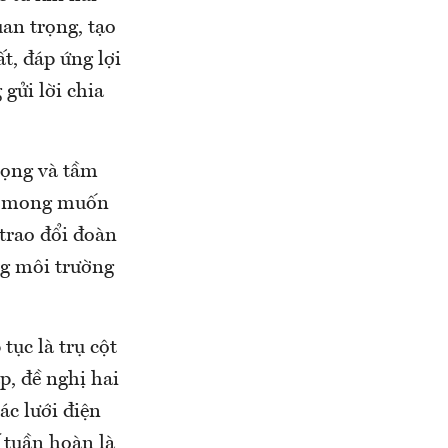
uan trọng, tạo
t, đáp ứng lợi
gửi lời chia
vọng và tầm
h mong muốn
 trao đổi đoàn
ng môi trường
ục là trụ cột
p, đề nghị hai
ác lưới điện
ế tuần hoàn là